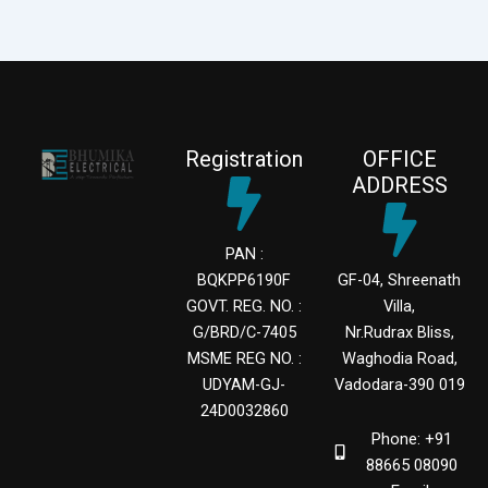
Registration
OFFICE
ADDRESS
PAN :
BQKPP6190F
GF-04, Shreenath
GOVT. REG. NO. :
Villa,
G/BRD/C-7405
Nr.Rudrax Bliss,
MSME REG NO. :
Waghodia Road,
UDYAM-GJ-
Vadodara-390 019
24D0032860
Phone: +91
88665 08090