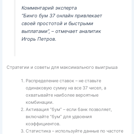
Комментарий эксперта
“Бинго бум 37 онлайн привлекает
своей простотой и быстрыми
выплатами”, – отмечает аналитик
Игорь Петров.
Стратегии и советы для максимального выигрыша
Распределение ставок – не ставьте
одинаковую сумму на все 37 чисел, а
охватывайте наиболее вероятные
комбинации.
Активация “бум” – если банк позволяет,
включайте “бум” для удвоения
коэффициентов.
Статистика – используйте данные по частоте