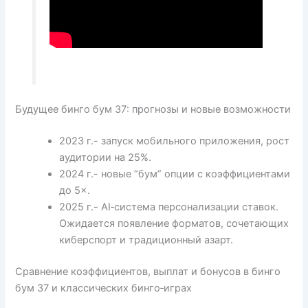
Будущее бинго бум 37: прогнозы и новые возможности
2023 г.- запуск мобильного приложения, рост
аудитории на 25%.
2024 г.- новые “бум” опции с коэффициентами
до 5×.
2025 г.- AI‑система персонализации ставок.
Ожидается появление форматов, сочетающих
киберспорт и традиционный азарт.
Сравнение коэффициентов, выплат и бонусов в бинго
бум 37 и классических бинго‑играх