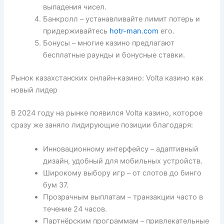
выпадения чисел.
Банкролл – устанавливайте лимит потерь и
придерживайтесь
hotr-man.com
его.
Бонусы – многие казино предлагают
бесплатные раунды и бонусные ставки.
Рынок казахстанских онлайн‑казино: Volta казино как
новый лидер
В 2024 году на рынке появился Volta казино, которое
сразу же заняло лидирующие позиции благодаря:
Инновационному интерфейсу – адаптивный
дизайн, удобный для мобильных устройств.
Широкому выбору игр – от слотов до бинго
бум 37.
Прозрачным выплатам – транзакции часто в
течение 24 часов.
Партнёрским программам – привлекательные