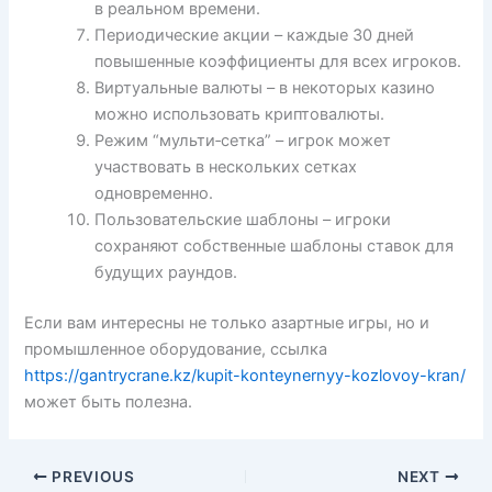
в реальном времени.
Периодические акции – каждые 30 дней
повышенные коэффициенты для всех игроков.
Виртуальные валюты – в некоторых казино
можно использовать криптовалюты.
Режим “мульти‑сетка” – игрок может
участвовать в нескольких сетках
одновременно.
Пользовательские шаблоны – игроки
сохраняют собственные шаблоны ставок для
будущих раундов.
Если вам интересны не только азартные игры, но и
промышленное оборудование, ссылка
https://gantrycrane.kz/kupit-konteynernyy-kozlovoy-kran/
может быть полезна.
PREVIOUS
NEXT