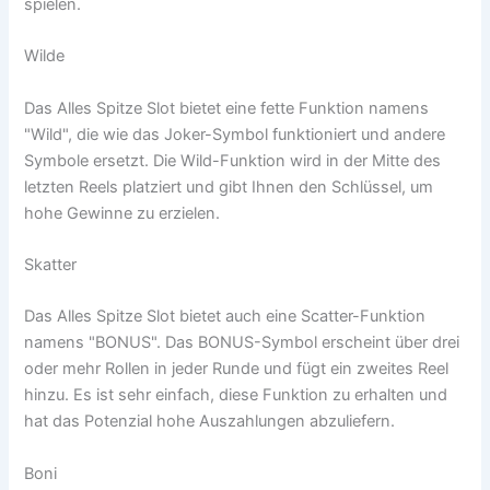
spielen.
Wilde
Das Alles Spitze Slot bietet eine fette Funktion namens
"Wild", die wie das Joker-Symbol funktioniert und andere
Symbole ersetzt. Die Wild-Funktion wird in der Mitte des
letzten Reels platziert und gibt Ihnen den Schlüssel, um
hohe Gewinne zu erzielen.
Skatter
Das Alles Spitze Slot bietet auch eine Scatter-Funktion
namens "BONUS". Das BONUS-Symbol erscheint über drei
oder mehr Rollen in jeder Runde und fügt ein zweites Reel
hinzu. Es ist sehr einfach, diese Funktion zu erhalten und
hat das Potenzial hohe Auszahlungen abzuliefern.
Boni