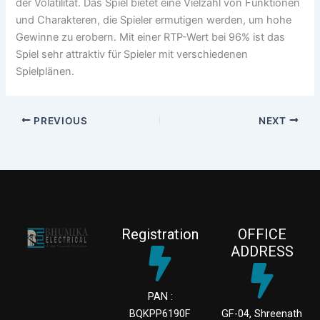
der Volatilität. Das Spiel bietet eine Vielzahl von Funktionen
und Charakteren, die Spieler ermutigen werden, um hohe
Gewinne zu erobern. Mit einer RTP-Wert bei 96% ist das
Spiel sehr attraktiv für Spieler mit verschiedenen
Spielplänen.
PREVIOUS
NEXT
Registration
OFFICE
ADDRESS
PAN :
BQKPP6190F
GF-04, Shreenath