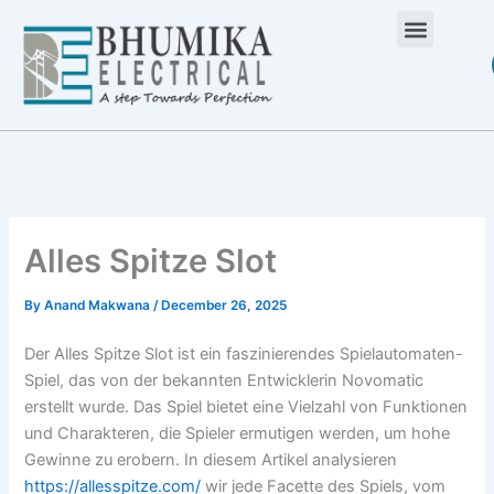
Skip
Menu
to
content
Alles Spitze Slot
By
Anand Makwana
/
December 26, 2025
Der Alles Spitze Slot ist ein faszinierendes Spielautomaten-
Spiel, das von der bekannten Entwicklerin Novomatic
erstellt wurde. Das Spiel bietet eine Vielzahl von Funktionen
und Charakteren, die Spieler ermutigen werden, um hohe
Gewinne zu erobern. In diesem Artikel analysieren
https://allesspitze.com/
wir jede Facette des Spiels, vom