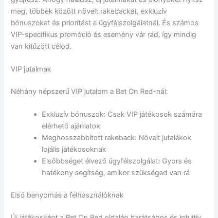
meg, többek között növelt rakebacket, exkluzív
bónuszokat és prioritást a ügyfélszolgálatnál. És számos
VIP-specifikus promóció és esemény vár rád, így mindig
van kitűzött célod.
VIP jutalmak
Néhány népszerű VIP jutalom a Bet On Red-nál:
Exkluzív bónuszok: Csak VIP játékosok számára
elérhető ajánlatok
Meghosszabbított rakeback: Növelt jutalékok
lojális játékosoknak
Elsőbbséget élvező ügyfélszolgálat: Gyors és
hatékony segítség, amikor szükséged van rá
Első benyomás a felhasználóknak
Új játékosként a Bet On Red oldalán barátságos és intuitív