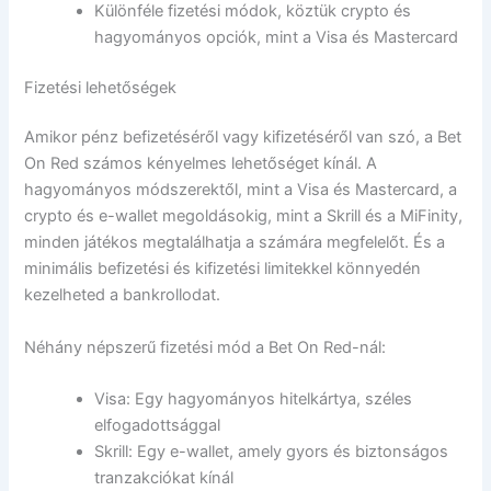
Különféle fizetési módok, köztük crypto és
hagyományos opciók, mint a Visa és Mastercard
Fizetési lehetőségek
Amikor pénz befizetéséről vagy kifizetéséről van szó, a Bet
On Red számos kényelmes lehetőséget kínál. A
hagyományos módszerektől, mint a Visa és Mastercard, a
crypto és e-wallet megoldásokig, mint a Skrill és a MiFinity,
minden játékos megtalálhatja a számára megfelelőt. És a
minimális befizetési és kifizetési limitekkel könnyedén
kezelheted a bankrollodat.
Néhány népszerű fizetési mód a Bet On Red-nál:
Visa: Egy hagyományos hitelkártya, széles
elfogadottsággal
Skrill: Egy e-wallet, amely gyors és biztonságos
tranzakciókat kínál