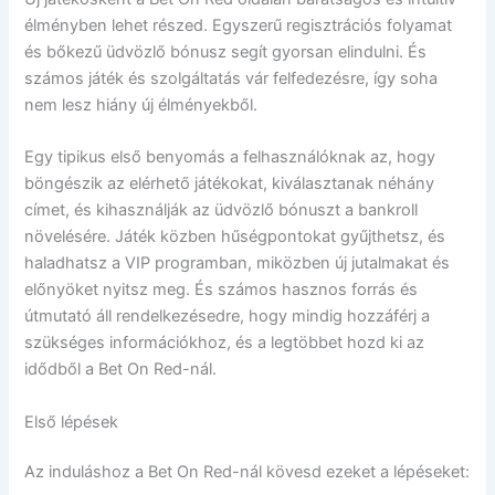
élményben lehet részed. Egyszerű regisztrációs folyamat
és bőkezű üdvözlő bónusz segít gyorsan elindulni. És
számos játék és szolgáltatás vár felfedezésre, így soha
nem lesz hiány új élményekből.
Egy tipikus első benyomás a felhasználóknak az, hogy
böngészik az elérhető játékokat, kiválasztanak néhány
címet, és kihasználják az üdvözlő bónuszt a bankroll
növelésére. Játék közben hűségpontokat gyűjthetsz, és
haladhatsz a VIP programban, miközben új jutalmakat és
előnyöket nyitsz meg. És számos hasznos forrás és
útmutató áll rendelkezésedre, hogy mindig hozzáférj a
szükséges információkhoz, és a legtöbbet hozd ki az
idődből a Bet On Red-nál.
Első lépések
Az induláshoz a Bet On Red-nál kövesd ezeket a lépéseket: