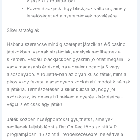
klasszikus roulette-ból
Power Blackjack: Egy blackjack változat, amely
lehetőséget ad a nyeremények növelésére
Siker stratégiák
Habár a szerencse mindig szerepet játszik az élő casino
játékokban, vannak stratégiák, amelyek segíthetnek a
sikerben. Például blackjackben gyakran jó ötlet megállni 12
vagy magasabb értéknél, ha a dealer upcardja 6 vagy
alacsonyabb. A roulette-ban az olyan külső tétek, mint a
piros vagy fekete, alacsonyabb kockázatú módot kínálnak
a játékra. Természetesen a siker kulcsa az, hogy jól
szórakozz, és ne ess túl mélyen a nyerés kísértésébe –
végül is ez csak egy játék!
Játék közben hűségpontokat gyűjthetsz, amelyek
segítenek feljebb lépni a Bet On Red több szintű VIP
programjában. 16 szint áll rendelkezésedre, beleértve a