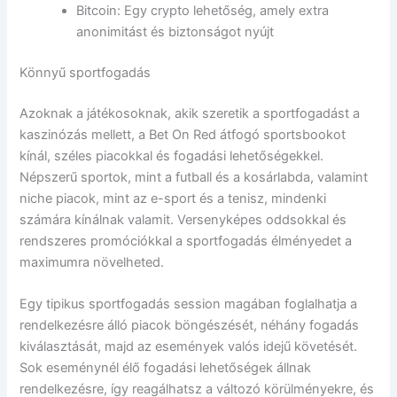
Bitcoin: Egy crypto lehetőség, amely extra
anonimitást és biztonságot nyújt
Könnyű sportfogadás
Azoknak a játékosoknak, akik szeretik a sportfogadást a
kaszinózás mellett, a Bet On Red átfogó sportsbookot
kínál, széles piacokkal és fogadási lehetőségekkel.
Népszerű sportok, mint a futball és a kosárlabda, valamint
niche piacok, mint az e-sport és a tenisz, mindenki
számára kínálnak valamit. Versenyképes oddsokkal és
rendszeres promóciókkal a sportfogadás élményedet a
maximumra növelheted.
Egy tipikus sportfogadás session magában foglalhatja a
rendelkezésre álló piacok böngészését, néhány fogadás
kiválasztását, majd az események valós idejű követését.
Sok eseménynél élő fogadási lehetőségek állnak
rendelkezésre, így reagálhatsz a változó körülményekre, és