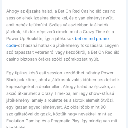
Ahogy az éjszaka halad, a Bet On Red Casino élő casino
sessionjeinek izgalma életre kel, és olyan élményt nyújt,
amit nehéz felülmúlni. Széles választékban találhatók
játékok, köztük népszerű címek, mint a Crazy Time és a
Power Up Roulette, így a játékosok
bet on red promo
code
-ot használhatnak a játékélmény fokozására. Legyen
szó tapasztalt veteránról vagy kezdőkről, a Bet On Red élő
casino biztosan órákra szóló szórakozást nyújt.
Egy tipikus késő esti session kezdődhet néhány Power
Blackjack körrel, ahol a játékosok valós időben tesztelhetik
képességeiket a dealer ellen. Ahogy halad az éjszaka, az
akció átkerülhet a Crazy Time-ba, ami egy show-stílusú
játékélmény, amely a roulette és a slotok elemeit ötvözi,
egy igazán egyedi élményért. Az oldal több mint 90
szolgáltatóval dolgozik, köztük nagy nevekkel, mint az
Evolution Gaming és a Pragmatic Play, így mindig van mit
kipróbálni.