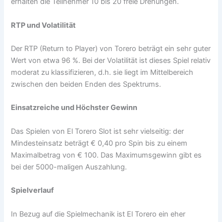
erhalten die Teilnehmer 10 bis 20 freie Drehungen.
RTP und Volatilität
Der RTP (Return to Player) von Torero beträgt ein sehr guter
Wert von etwa 96 %. Bei der Volatilität ist dieses Spiel relativ
moderat zu klassifizieren, d.h. sie liegt im Mittelbereich
zwischen den beiden Enden des Spektrums.
Einsatzreiche und Höchster Gewinn
Das Spielen von El Torero Slot ist sehr vielseitig: der
Mindesteinsatz beträgt € 0,40 pro Spin bis zu einem
Maximalbetrag von € 100. Das Maximumsgewinn gibt es
bei der 5000-maligen Auszahlung.
Spielverlauf
In Bezug auf die Spielmechanik ist El Torero ein eher