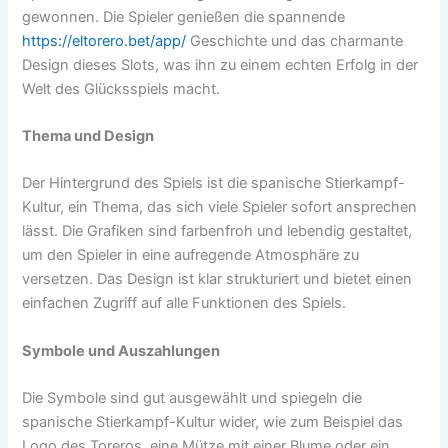
gewonnen. Die Spieler genießen die spannende
https://eltorero.bet/app/
Geschichte und das charmante
Design dieses Slots, was ihn zu einem echten Erfolg in der
Welt des Glücksspiels macht.
Thema und Design
Der Hintergrund des Spiels ist die spanische Stierkampf-
Kultur, ein Thema, das sich viele Spieler sofort ansprechen
lässt. Die Grafiken sind farbenfroh und lebendig gestaltet,
um den Spieler in eine aufregende Atmosphäre zu
versetzen. Das Design ist klar strukturiert und bietet einen
einfachen Zugriff auf alle Funktionen des Spiels.
Symbole und Auszahlungen
Die Symbole sind gut ausgewählt und spiegeln die
spanische Stierkampf-Kultur wider, wie zum Beispiel das
Logo des Toreros, eine Mütze mit einer Blume oder ein