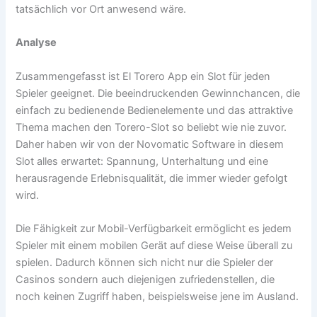
tatsächlich vor Ort anwesend wäre.
Analyse
Zusammengefasst ist El Torero App ein Slot für jeden
Spieler geeignet. Die beeindruckenden Gewinnchancen, die
einfach zu bedienende Bedienelemente und das attraktive
Thema machen den Torero-Slot so beliebt wie nie zuvor.
Daher haben wir von der Novomatic Software in diesem
Slot alles erwartet: Spannung, Unterhaltung und eine
herausragende Erlebnisqualität, die immer wieder gefolgt
wird.
Die Fähigkeit zur Mobil-Verfügbarkeit ermöglicht es jedem
Spieler mit einem mobilen Gerät auf diese Weise überall zu
spielen. Dadurch können sich nicht nur die Spieler der
Casinos sondern auch diejenigen zufriedenstellen, die
noch keinen Zugriff haben, beispielsweise jene im Ausland.