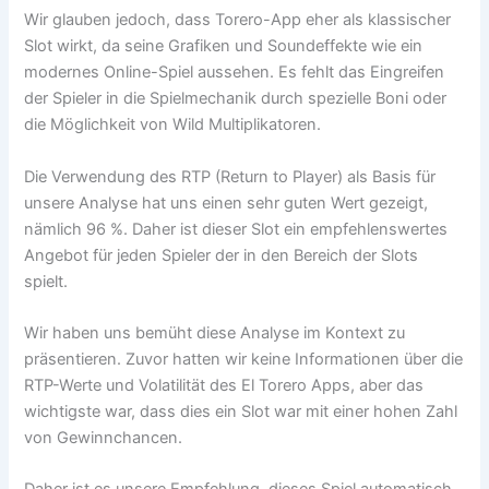
Wir glauben jedoch, dass Torero-App eher als klassischer
Slot wirkt, da seine Grafiken und Soundeffekte wie ein
modernes Online-Spiel aussehen. Es fehlt das Eingreifen
der Spieler in die Spielmechanik durch spezielle Boni oder
die Möglichkeit von Wild Multiplikatoren.
Die Verwendung des RTP (Return to Player) als Basis für
unsere Analyse hat uns einen sehr guten Wert gezeigt,
nämlich 96 %. Daher ist dieser Slot ein empfehlenswertes
Angebot für jeden Spieler der in den Bereich der Slots
spielt.
Wir haben uns bemüht diese Analyse im Kontext zu
präsentieren. Zuvor hatten wir keine Informationen über die
RTP-Werte und Volatilität des El Torero Apps, aber das
wichtigste war, dass dies ein Slot war mit einer hohen Zahl
von Gewinnchancen.