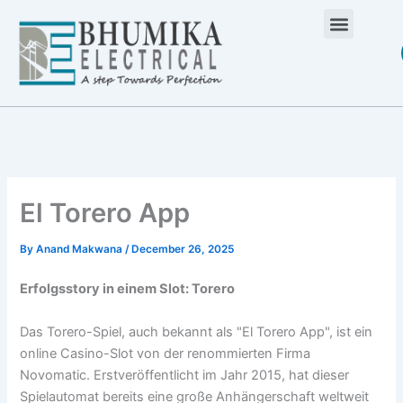
Skip
Menu
to
content
El Torero App
By
Anand Makwana
/
December 26, 2025
Erfolgsstory in einem Slot: Torero
Das Torero-Spiel, auch bekannt als "El Torero App", ist ein
online Casino-Slot von der renommierten Firma
Novomatic. Erstveröffentlicht im Jahr 2015, hat dieser
Spielautomat bereits eine große Anhängerschaft weltweit