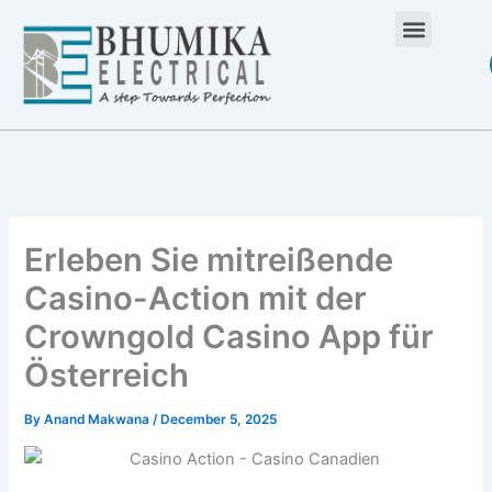
Skip
Menu
to
content
Erleben Sie mitreißende
Casino-Action mit der
Crowngold Casino App für
Österreich
By
Anand Makwana
/
December 5, 2025