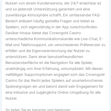
Nutzen von einem Kundenservice, der 24/7 erreichbar ist
und so jederzeit Unterstützung garantiert und eine
zuverlässige Atmosphäre schafft. Ein umfassender FAQ-
Bereich erläutert häufig gestellte Fragen und bietet es
Spielern, sich eigenständig in der App zurechtzufinden.
Darüber hinaus bietet das Crowngold Casino
unterschiedliche Kommunikationskanäle wie Live-Chat, E-
Mail und Telefonsupport, um verschiedenen Präferenzen zu
erfüllen und die Eigenverantwortung der Nutzer zu
unterstützen. Dank einer benutzerfreundlichen
Benutzeroberfläche ist die Navigation für alle Spieler,
unabhängig von ihrer Erfahrung, unkompliziert. Mit diesen
vielfältigen Supportoptionen engagiert sich das Crowngold
Casino für das Recht jedes Spielers auf ununterbrochenes
Spielvergnügen ein und betont damit sein Engagement für
eine inklusive und zugängliche Online-Umgebung für alle
Nutzer.
So laden Sie es herunter und beginnen