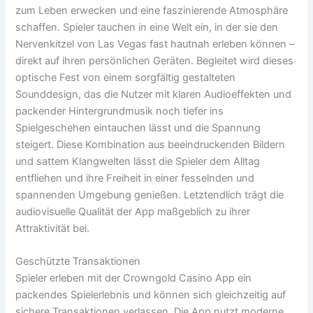
zum Leben erwecken und eine faszinierende Atmosphäre
schaffen. Spieler tauchen in eine Welt ein, in der sie den
Nervenkitzel von Las Vegas fast hautnah erleben können –
direkt auf ihren persönlichen Geräten. Begleitet wird dieses
optische Fest von einem sorgfältig gestalteten
Sounddesign, das die Nutzer mit klaren Audioeffekten und
packender Hintergrundmusik noch tiefer ins
Spielgeschehen eintauchen lässt und die Spannung
steigert. Diese Kombination aus beeindruckenden Bildern
und sattem Klangwelten lässt die Spieler dem Alltag
entfliehen und ihre Freiheit in einer fesselnden und
spannenden Umgebung genießen. Letztendlich trägt die
audiovisuelle Qualität der App maßgeblich zu ihrer
Attraktivität bei.
Geschützte Transaktionen
Spieler erleben mit der Crowngold Casino App ein
packendes Spielerlebnis und können sich gleichzeitig auf
sichere Transaktionen verlassen. Die App nutzt moderne