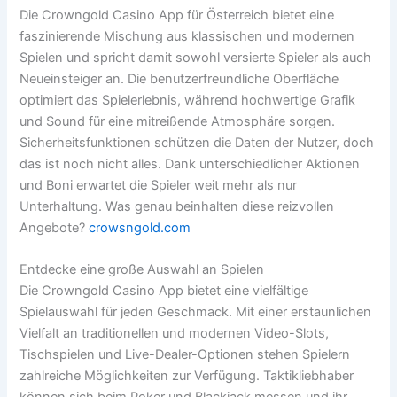
Die Crowngold Casino App für Österreich bietet eine
faszinierende Mischung aus klassischen und modernen
Spielen und spricht damit sowohl versierte Spieler als auch
Neueinsteiger an. Die benutzerfreundliche Oberfläche
optimiert das Spielerlebnis, während hochwertige Grafik
und Sound für eine mitreißende Atmosphäre sorgen.
Sicherheitsfunktionen schützen die Daten der Nutzer, doch
das ist noch nicht alles. Dank unterschiedlicher Aktionen
und Boni erwartet die Spieler weit mehr als nur
Unterhaltung. Was genau beinhalten diese reizvollen
Angebote?
crowsngold.com
Entdecke eine große Auswahl an Spielen
Die Crowngold Casino App bietet eine vielfältige
Spielauswahl für jeden Geschmack. Mit einer erstaunlichen
Vielfalt an traditionellen und modernen Video-Slots,
Tischspielen und Live-Dealer-Optionen stehen Spielern
zahlreiche Möglichkeiten zur Verfügung. Taktikliebhaber