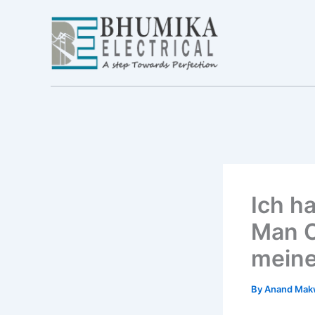
Skip
to
content
Ich h
Man C
meine
By
Anand Ma