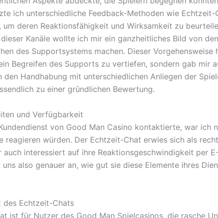
entlichen Aspekte abdeckte, die Spielern begegnen könnten.
zte ich unterschiedliche Feedback-Methoden wie Echtzeit-C
, um deren Reaktionsfähigkeit und Wirksamkeit zu beurteil
dieser Kanäle wollte ich mir ein ganzheitliches Bild von den
hen des Supportsystems machen. Dieser Vorgehensweise h
mein Begreifen des Supports zu vertiefen, sondern gab mir 
in den Handhabung mit unterschiedlichen Anliegen der Spiel
ussendlich zu einer gründlichen Bewertung.
iten und Verfügbarkeit
 Kundendienst von Good Man Casino kontaktierte, war ich n
ie reagieren würden. Der Echtzeit-Chat erwies sich als rech
 auch interessiert auf ihre Reaktionsgeschwindigkeit per E-
 uns also genauer an, wie gut sie diese Elemente ihres Die
 des Echtzeit-Chats
at ist für Nutzer des Good Man Spielcasinos, die rasche U