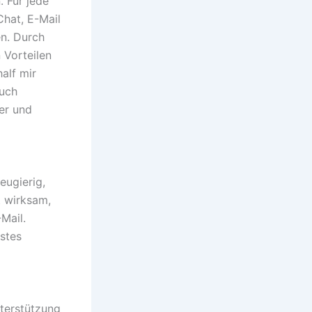
 Für jede
hat, E-Mail
en. Durch
 Vorteilen
alf mir
auch
er und
eugierig,
t wirksam,
Mail.
nstes
nterstützung