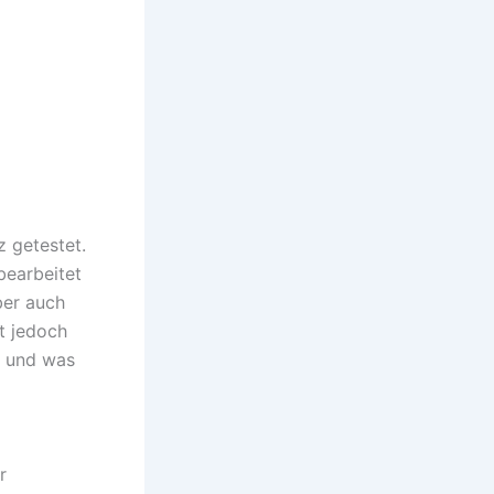
 getestet.
bearbeitet
ber auch
t jedoch
n und was
r