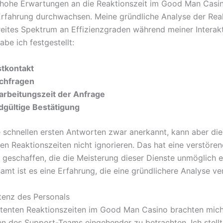
hohe Erwartungen an die Reaktionszeit im Good Man Casin
rfahrung durchwachsen. Meine gründliche Analyse der Rea
reites Spektrum an Effizienzgraden während meiner Interak
be ich festgestellt:
stkontakt
chfragen
arbeitungszeit der Anfrage
dgültige Bestätigung
e schnellen ersten Antworten zwar anerkannt, kann aber die
ten Reaktionszeiten nicht ignorieren. Das hat eine verstöre
geschaffen, die die Meisterung dieser Dienste unmöglich 
samt ist es eine Erfahrung, die eine gründlichere Analyse ve
enz des Personals
stenten Reaktionszeiten im Good Man Casino brachten mich
 des Support-Teams eingehender zu betrachten. Ich stellte