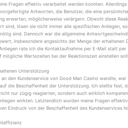
ne Fragen effektiv verarbeitet werden konnten. Allerdings e
 vorgefertigte Antworten, die Benutzer, die eine persönlich
ng erwarten, möglicherweise verärgern. Obwohl diese Reak
rt sind, lösen sie nicht immer alle spezifischen Anliegen, s
nötig sind. Dennoch war die allgemeine Antwortgeschwindi
wert, insbesondere angesichts der Menge der erhaltenen De
nliegen rate ich die Kontaktaufnahme per E-Mail statt per
 mögliche Wartezeiten bei der Reaktionszeit einstellen soll
haltenen Unterstützung
h an den Kundenservice von Good Man Casino wandte, war 
 auf die Beschaffenheit der Unterstützung. Ich stellte fest, 
 nicht nur zügig reagierten, sondern auch wirklich kompeten
nliegen wirkten. Letztendlich wurden meine Fragen effektiv
iven Eindruck von der Beschaffenheit des Kundenservices hin
iteffizienz