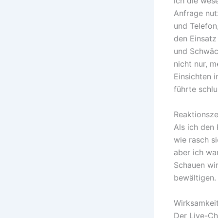
ich die wes
Anfrage nut
und Telefon
den Einsatz 
und Schwäc
nicht nur, 
Einsichten 
führte schl
Reaktionsze
Als ich den
wie rasch s
aber ich war
Schauen wir
bewältigen.
Wirksamkeit
Der Live-Ch