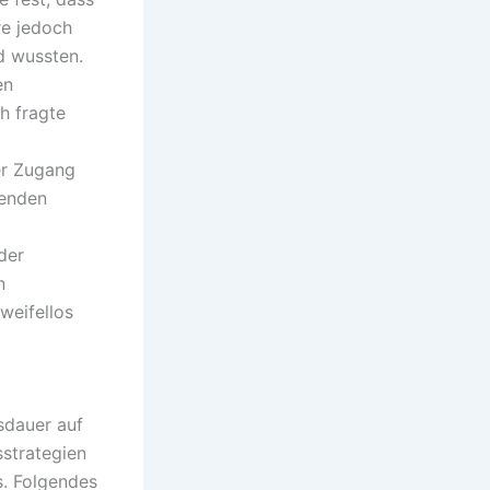
re jedoch
d wussten.
en
h fragte
er Zugang
renden
der
n
weifellos
sdauer auf
strategien
s. Folgendes