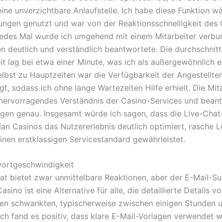
eine unverzichtbare Anlaufstelle. Ich habe diese Funktion w
ungen genutzt und war von der Reaktionsschnelligkeit des
 Jedes Mal wurde ich umgehend mit einem Mitarbeiter verbu
n deutlich und verständlich beantwortete. Die durchschnitt
t lag bei etwa einer Minute, was ich als außergewöhnlich ef
lbst zu Hauptzeiten war die Verfügbarkeit der Angestellt
gt, sodass ich ohne lange Wartezeiten Hilfe erhielt. Die Mit
 hervorragendes Verständnis der Casino-Services und bean
gen genau. Insgesamt würde ich sagen, dass die Live-Chat
n Casinos das Nutzererlebnis deutlich optimiert, rasche 
einen erstklassigen Servicestandard gewährleistet.
wortgeschwindigkeit
at bietet zwar unmittelbare Reaktionen, aber der E-Mail-S
ino ist eine Alternative für alle, die detaillierte Details v
en schwankten, typischerweise zwischen einigen Stunden 
 Ich fand es positiv, dass klare E-Mail-Vorlagen verwendet 