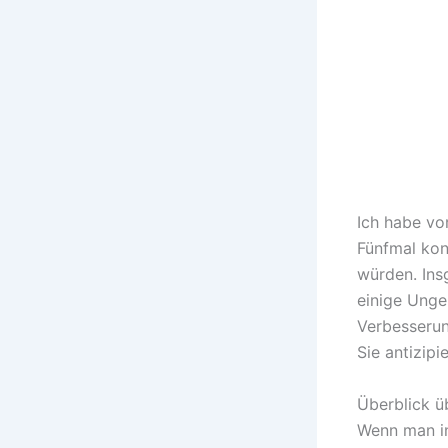
Ich habe vo
Fünfmal kon
würden. Ins
einige Unge
Verbesserun
Sie antizip
Überblick 
Wenn man in 