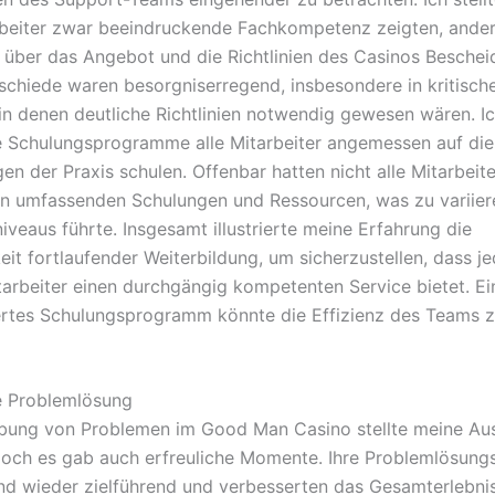
rbeiter zwar beeindruckende Fachkompetenz zeigten, ande
 über das Angebot und die Richtlinien des Casinos Beschei
schiede waren besorgniserregend, insbesondere in kritisch
n denen deutliche Richtlinien notwendig gewesen wären. Ic
e Schulungsprogramme alle Mitarbeiter angemessen auf die
en der Praxis schulen. Offenbar hatten nicht alle Mitarbeit
n umfassenden Schulungen und Ressourcen, was zu variie
veaus führte. Insgesamt illustrierte meine Erfahrung die
it fortlaufender Weiterbildung, um sicherzustellen, dass je
arbeiter einen durchgängig kompetenten Service bietet. Ei
ertes Schulungsprogramm könnte die Effizienz des Teams z
e Problemlösung
bung von Problemen im Good Man Casino stellte meine Au
doch es gab auch erfreuliche Momente. Ihre Problemlösungs
nd wieder zielführend und verbesserten das Gesamterlebni