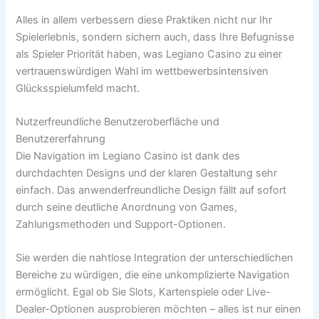
Alles in allem verbessern diese Praktiken nicht nur Ihr
Spielerlebnis, sondern sichern auch, dass Ihre Befugnisse
als Spieler Priorität haben, was Legiano Casino zu einer
vertrauenswürdigen Wahl im wettbewerbsintensiven
Glücksspielumfeld macht.
Nutzerfreundliche Benutzeroberfläche und
Benutzererfahrung
Die Navigation im Legiano Casino ist dank des
durchdachten Designs und der klaren Gestaltung sehr
einfach. Das anwenderfreundliche Design fällt auf sofort
durch seine deutliche Anordnung von Games,
Zahlungsmethoden und Support-Optionen.
Sie werden die nahtlose Integration der unterschiedlichen
Bereiche zu würdigen, die eine unkomplizierte Navigation
ermöglicht. Egal ob Sie Slots, Kartenspiele oder Live-
Dealer-Optionen ausprobieren möchten – alles ist nur einen