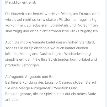
Mausklick entfernt.
Die Nutzerfreundlichkeit wurde verfeinert, um Frustrationen,
wie sie auf nicht so entwickelten Plattformen regelmäßig
vorkommen, zu reduzieren. Spieldetails und -Vorschriften
sind zügig und ohne nicht erforderliche Klicks zugänglich.
Auch die mobile Variante bietet diesen hohen Standard,
sodass Sie Ihr Spielerlebnis wo auch immer erleben
können. Mit Legiano Casino ist jede Wechselwirkung
simplifiziert, damit Sie Ihre Spielstunden komfortabel und
produktiv verbringen.
Aufregende Angebote und Boni
Bei Ihrer Erkundung des Legiano Casinos stoßen Sie auf
Sie eine Menge aufregender Promotions und
Bonusangebote, die Ihr Spielerlebnis auf ein neues Stufe
anheben.