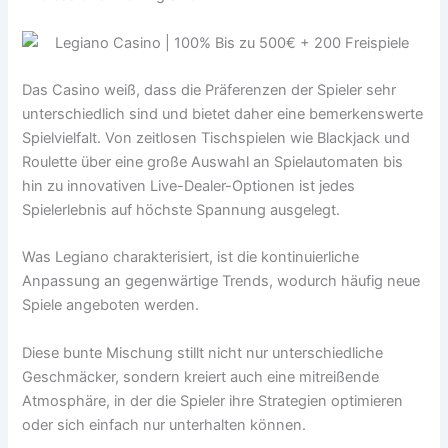
Das Casino weiß, dass die Präferenzen der Spieler sehr
unterschiedlich sind und bietet daher eine bemerkenswerte
Spielvielfalt. Von zeitlosen Tischspielen wie Blackjack und
Roulette über eine große Auswahl an Spielautomaten bis
hin zu innovativen Live-Dealer-Optionen ist jedes
Spielerlebnis auf höchste Spannung ausgelegt.
Was Legiano charakterisiert, ist die kontinuierliche
Anpassung an gegenwärtige Trends, wodurch häufig neue
Spiele angeboten werden.
Diese bunte Mischung stillt nicht nur unterschiedliche
Geschmäcker, sondern kreiert auch eine mitreißende
Atmosphäre, in der die Spieler ihre Strategien optimieren
oder sich einfach nur unterhalten können.