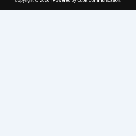
Copyright © 2026 | Powered by
Cubit Communication.