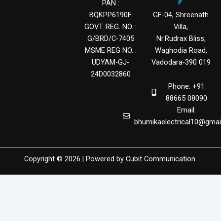
PAN :
BQKPP6190F
GF-04, Shreenath
GOVT. REG. NO. :
Villa,
G/BRD/C-7405
Nr.Rudrax Bliss,
MSME REG NO. :
Waghodia Road,
UDYAM-GJ-
Vadodara-390 019
24D0032860
Phone: +91
88665 08090
Email:
bhumikaelectrical10@gmai
Copyright © 2026 | Powered by
Cubit Communication.