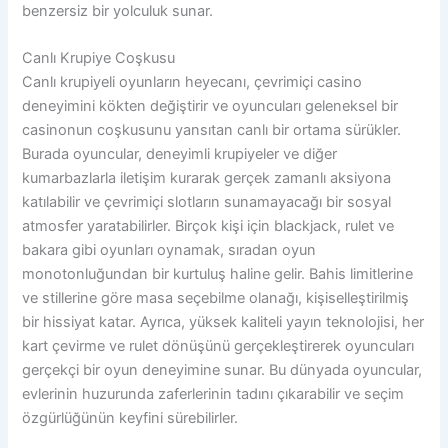
benzersiz bir yolculuk sunar.
Canlı Krupiye Coşkusu
Canlı krupiyeli oyunların heyecanı, çevrimiçi casino
deneyimini kökten değiştirir ve oyuncuları geleneksel bir
casinonun coşkusunu yansıtan canlı bir ortama sürükler.
Burada oyuncular, deneyimli krupiyeler ve diğer
kumarbazlarla iletişim kurarak gerçek zamanlı aksiyona
katılabilir ve çevrimiçi slotların sunamayacağı bir sosyal
atmosfer yaratabilirler. Birçok kişi için blackjack, rulet ve
bakara gibi oyunları oynamak, sıradan oyun
monotonluğundan bir kurtuluş haline gelir. Bahis limitlerine
ve stillerine göre masa seçebilme olanağı, kişiselleştirilmiş
bir hissiyat katar. Ayrıca, yüksek kaliteli yayın teknolojisi, her
kart çevirme ve rulet dönüşünü gerçekleştirerek oyuncuları
gerçekçi bir oyun deneyimine sunar. Bu dünyada oyuncular,
evlerinin huzurunda zaferlerinin tadını çıkarabilir ve seçim
özgürlüğünün keyfini sürebilirler.