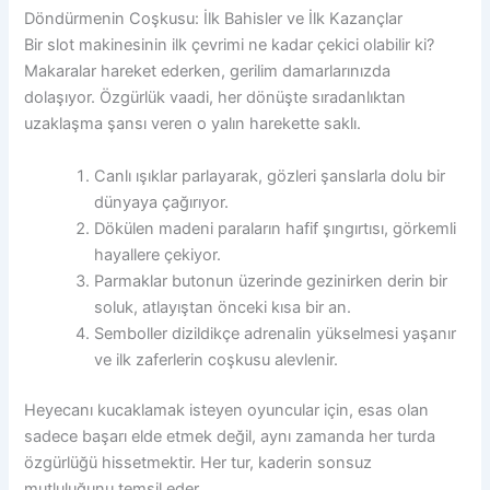
Döndürmenin Coşkusu: İlk Bahisler ve İlk Kazançlar
Bir slot makinesinin ilk çevrimi ne kadar çekici olabilir ki?
Makaralar hareket ederken, gerilim damarlarınızda
dolaşıyor. Özgürlük vaadi, her dönüşte sıradanlıktan
uzaklaşma şansı veren o yalın harekette saklı.
Canlı ışıklar parlayarak, gözleri şanslarla dolu bir
dünyaya çağırıyor.
Dökülen madeni paraların hafif şıngırtısı, görkemli
hayallere çekiyor.
Parmaklar butonun üzerinde gezinirken derin bir
soluk, atlayıştan önceki kısa bir an.
Semboller dizildikçe adrenalin yükselmesi yaşanır
ve ilk zaferlerin coşkusu alevlenir.
Heyecanı kucaklamak isteyen oyuncular için, esas olan
sadece başarı elde etmek değil, aynı zamanda her turda
özgürlüğü hissetmektir. Her tur, kaderin sonsuz
mutluluğunu temsil eder.