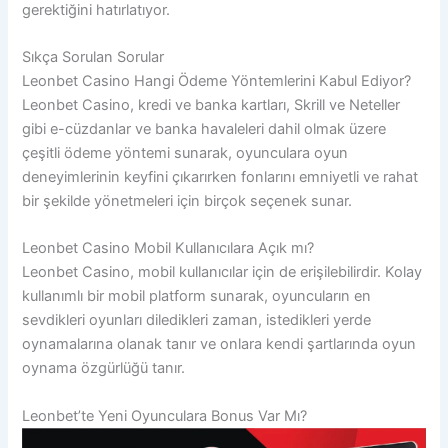
gerektiğini hatırlatıyor.
Sıkça Sorulan Sorular
Leonbet Casino Hangi Ödeme Yöntemlerini Kabul Ediyor?
Leonbet Casino, kredi ve banka kartları, Skrill ve Neteller
gibi e-cüzdanlar ve banka havaleleri dahil olmak üzere
çeşitli ödeme yöntemi sunarak, oyunculara oyun
deneyimlerinin keyfini çıkarırken fonlarını emniyetli ve rahat
bir şekilde yönetmeleri için birçok seçenek sunar.
Leonbet Casino Mobil Kullanıcılara Açık mı?
Leonbet Casino, mobil kullanıcılar için de erişilebilirdir. Kolay
kullanımlı bir mobil platform sunarak, oyuncuların en
sevdikleri oyunları diledikleri zaman, istedikleri yerde
oynamalarına olanak tanır ve onlara kendi şartlarında oyun
oynama özgürlüğü tanır.
Leonbet’te Yeni Oyunculara Bonus Var Mı?