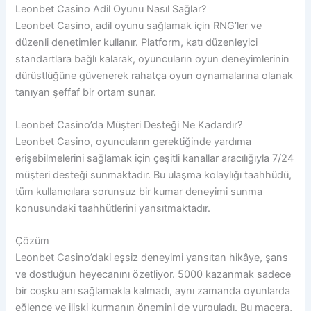
Leonbet Casino Adil Oyunu Nasıl Sağlar?
Leonbet Casino, adil oyunu sağlamak için RNG’ler ve
düzenli denetimler kullanır. Platform, katı düzenleyici
standartlara bağlı kalarak, oyuncuların oyun deneyimlerinin
dürüstlüğüne güvenerek rahatça oyun oynamalarına olanak
tanıyan şeffaf bir ortam sunar.
Leonbet Casino’da Müşteri Desteği Ne Kadardır?
Leonbet Casino, oyuncuların gerektiğinde yardıma
erişebilmelerini sağlamak için çeşitli kanallar aracılığıyla 7/24
müşteri desteği sunmaktadır. Bu ulaşma kolaylığı taahhüdü,
tüm kullanıcılara sorunsuz bir kumar deneyimi sunma
konusundaki taahhütlerini yansıtmaktadır.
Çözüm
Leonbet Casino’daki eşsiz deneyimi yansıtan hikâye, şans
ve dostluğun heyecanını özetliyor. 5000 kazanmak sadece
bir coşku anı sağlamakla kalmadı, aynı zamanda oyunlarda
eğlence ve ilişki kurmanın önemini de vurguladı. Bu macera,