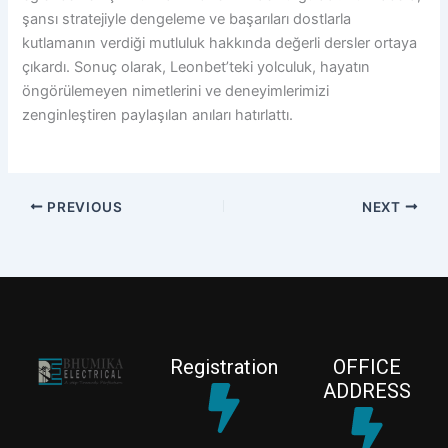
şansı stratejiyle dengeleme ve başarıları dostlarla
kutlamanın verdiği mutluluk hakkında değerli dersler ortaya
çıkardı. Sonuç olarak, Leonbet’teki yolculuk, hayatın
öngörülemeyen nimetlerini ve deneyimlerimizi
zenginleştiren paylaşılan anıları hatırlattı.
PREVIOUS
NEXT
Registration
OFFICE
ADDRESS