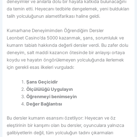
deneyimler ve anılarla dolu bir hayata katkıda bulunacağını
da temin etti. Heyecanı tedbirle dengelemek, yeni buldukları
talih yolculuğunun alametifarikası haline geldi.
Kumarhane Deneyimimden Öğrendiğim Dersler
Leonbet Casino’da 5000 kazanmak, şans, sorumluluk ve
kumarın tabiatı hakkında değerli dersler verdi. Bu zafer dolu
deneyim, salt maddi kazancın ötesinde bir anlayışı ortaya
koydu ve hayatın öngörülemeyen yolculuğunda ilerlemek
için gerekli esas ilkeleri vurguladı:
Şans Geçicidir
Ölçülülüğü Uygulayın
Öğrenmeyi benimseyin
Değer Bağlantısı
Bu dersler kumarın esansını özetliyor: Heyecan ve öz
eleştirinin bir karışımı olan bu dersler, oyunculara yalnızca
galibiyetlerin değil, tüm yolculuğun tadını çıkarmaları