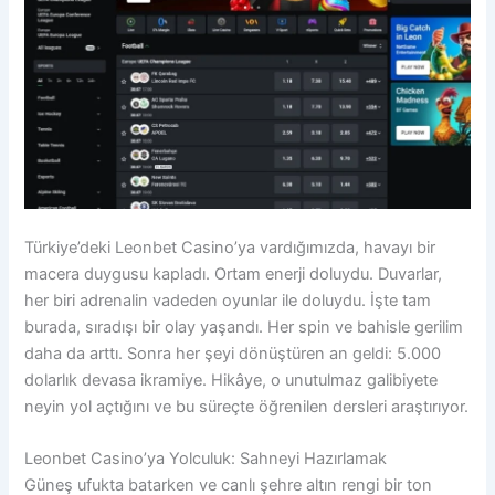
Türkiye’deki Leonbet Casino’ya vardığımızda, havayı bir
macera duygusu kapladı. Ortam enerji doluydu. Duvarlar,
her biri adrenalin vadeden oyunlar ile doluydu. İşte tam
burada, sıradışı bir olay yaşandı. Her spin ve bahisle gerilim
daha da arttı. Sonra her şeyi dönüştüren an geldi: 5.000
dolarlık devasa ikramiye. Hikâye, o unutulmaz galibiyete
neyin yol açtığını ve bu süreçte öğrenilen dersleri araştırıyor.
Leonbet Casino’ya Yolculuk: Sahneyi Hazırlamak
Güneş ufukta batarken ve canlı şehre altın rengi bir ton