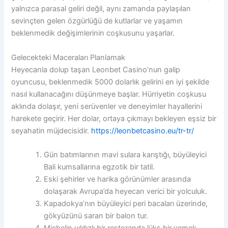
yalnızca parasal geliri değil, aynı zamanda paylaşılan
sevinçten gelen özgürlüğü de kutlarlar ve yaşamın
beklenmedik değişimlerinin coşkusunu yaşarlar.
Gelecekteki Maceraları Planlamak
Heyecanla dolup taşan Leonbet Casino’nun galip
oyuncusu, beklenmedik 5000 dolarlık gelirini en iyi şekilde
nasıl kullanacağını düşünmeye başlar. Hürriyetin coşkusu
aklında dolaşır, yeni serüvenler ve deneyimler hayallerini
harekete geçirir. Her dolar, ortaya çıkmayı bekleyen eşsiz bir
seyahatin müjdecisidir.
https://leonbetcasino.eu/tr-tr/
Gün batımlarının mavi sulara karıştığı, büyüleyici
Bali kumsallarına egzotik bir tatil.
Eski şehirler ve harika görünümler arasında
dolaşarak Avrupa’da heyecan verici bir yolculuk.
Kapadokya’nın büyüleyici peri bacaları üzerinde,
gökyüzünü saran bir balon tur.
Michelin yıldızlı bir restoranda lüks bir yemek