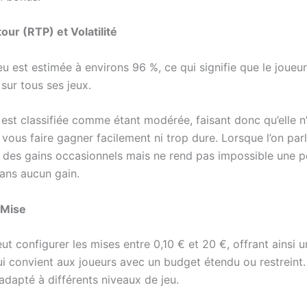
our (RTP) et Volatilité
u est estimée à environs 96 %, ce qui signifie que le joueu
sur tous ses jeux.
é est classifiée comme étant modérée, faisant donc qu’elle n’
vous faire gagner facilement ni trop dure. Lorsque l’on parl
 des gains occasionnels mais ne rend pas impossible une p
ans aucun gain.
Mise
eut configurer les mises entre 0,10 € et 20 €, offrant ains
i convient aux joueurs avec un budget étendu ou restreint
dapté à différents niveaux de jeu.