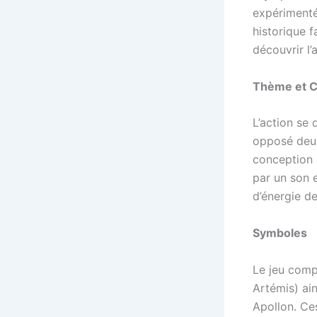
expérimenté
historique f
découvrir l’
Thème et C
L’action se 
opposé deux
conception 
par un son 
d’énergie de 
Symboles
Le jeu comp
Artémis) ain
Apollon. Ce