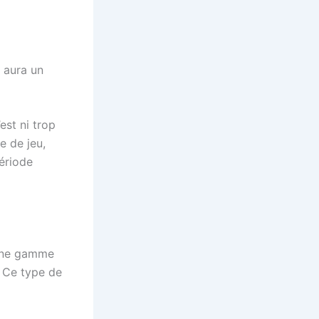
r aura un
est ni trop
e de jeu,
ériode
i une gamme
. Ce type de