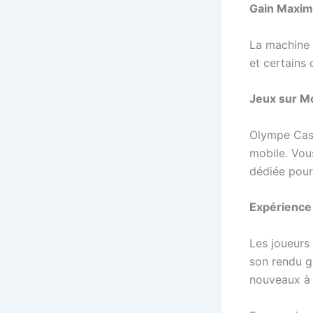
Gain Maxim
La machine 
et certains 
Jeux sur M
Olympe Casi
mobile. Vou
dédiée pour
Expérience
Les joueurs 
son rendu g
nouveaux à s