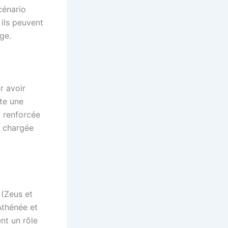
cénario
 ils peuvent
ge.
r avoir
te une
, renforcée
e chargée
 (Zeus et
Athénée et
nt un rôle