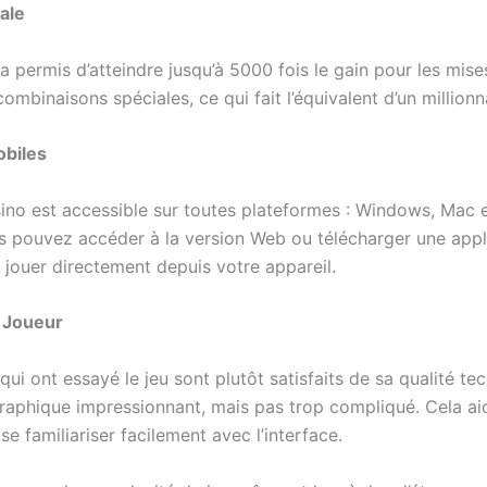
ale
a permis d’atteindre jusqu’à 5000 fois le gain pour les mis
combinaisons spéciales, ce qui fait l’équivalent d’un millionn
obiles
no est accessible sur toutes plateformes : Windows, Mac
s pouvez accéder à la version Web ou télécharger une appl
 jouer directement depuis votre appareil.
 Joueur
qui ont essayé le jeu sont plutôt satisfaits de sa qualité te
raphique impressionnant, mais pas trop compliqué. Cela ai
e familiariser facilement avec l’interface.