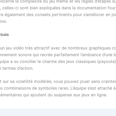
oncerne la complexité du jeu même et les règles d’étapes su
, celles-ci sont bien expliquées dans la documentation four
fre également des conseils pertinents pour s’améliorer en jo
ino.
obale
un jeu vidéo très attractif avec de nombreux graphiques col
onnement sonore qui recrée parfaitement l’ambiance d’une ba
quipe a su concilier le charme des jeux classiques (payouts)
n termes d’action.
t sur sa volatilité modérée, vous pouvez jouer sans crainte
es combinaisons de symboles rares. L’équipe s’est attaché à
émentaires qui ajoutent du suspense aux jeux en ligne.