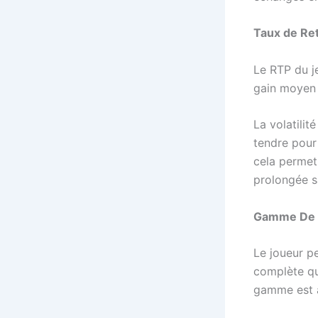
Taux de Ret
Le RTP du je
gain moyen 
La volatilit
tendre pour 
cela permet
prolongée s
Gamme De 
Le joueur p
complète qu
gamme est a