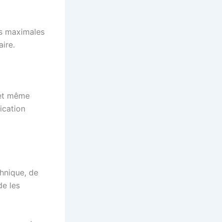
es maximales
aire.
 et même
ication
chnique, de
de les