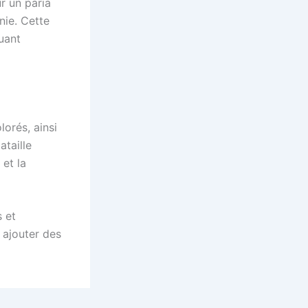
r un paria
nie. Cette
uant
orés, ainsi
taille
 et la
s et
 ajouter des