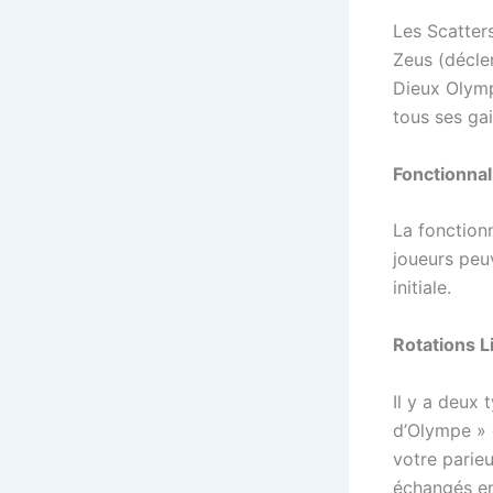
Les Scatters
Zeus (décle
Dieux Olymp
tous ses gai
Fonctionnal
La fonction
joueurs peuv
initiale.
Rotations L
Il y a deux 
d’Olympe » 
votre parieu
échangés e