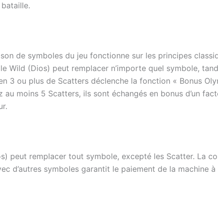
bataille.
son de symboles du jeu fonctionne sur les principes classi
: le Wild (Dios) peut remplacer n’importe quel symbole, tan
 en 3 ou plus de Scatters déclenche la fonction « Bonus Oly
 au moins 5 Scatters, ils sont échangés en bonus d’un fact
ur.
os) peut remplacer tout symbole, excepté les Scatter. La c
vec d’autres symboles garantit le paiement de la machine à 