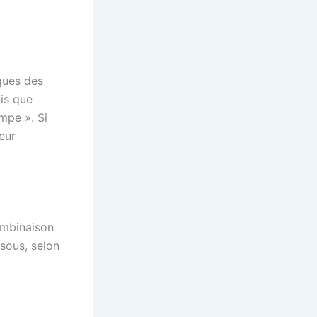
ques des
dis que
mpe ». Si
eur
ombinaison
sous, selon