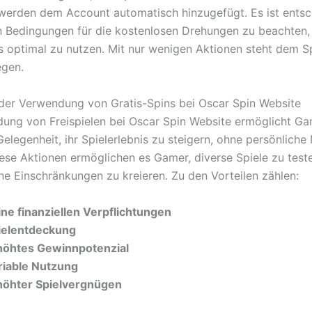
erden dem Account automatisch hinzugefügt. Es ist entsc
n Bedingungen für die kostenlosen Drehungen zu beachten
is optimal zu nutzen. Mit nur wenigen Aktionen steht dem Sp
egen.
der Verwendung von Gratis-Spins bei Oscar Spin Website
ung von Freispielen bei Oscar Spin Website ermöglicht Ga
legenheit, ihr Spielerlebnis zu steigern, ohne persönliche 
Diese Aktionen ermöglichen es Gamer, diverse Spiele zu test
ne Einschränkungen zu kreieren. Zu den Vorteilen zählen:
ine finanziellen Verpflichtungen
ielentdeckung
höhtes Gewinnpotenzial
riable Nutzung
höhter Spielvergnügen