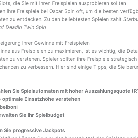
lots, die Sie mit Ihren Freispielen ausprobieren sollten
en ihre Freispiele bei Oscar Spin oft, um die besten verfüg
ten zu entdecken. Zu den beliebtesten Spielen zählt
Starbu
of Dead
in Twin Spin
teigerung Ihrer Gewinne mit Freispielen
ne aus Freispielen zu maximieren, ist es wichtig, die Detai
en zu verstehen. Spieler sollten ihre Freispiele strategisc
chancen zu verbessern. Hier sind einige Tipps, die Sie berü
hlen Sie Spielautomaten mit hoher Auszahlungsquote (R
e optimale Einsatzhöhe verstehen
belboni
rwalten Sie Ihr Spielbudget
n Sie progressive Jackpots