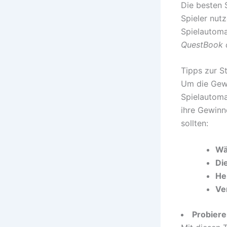
Die besten S
Spieler nutz
Spielautoma
Quest
Book 
Tipps zur S
Um die Gewin
Spielautomat
ihre Gewinn
sollten:
Wä
Di
He
Ve
Probiere