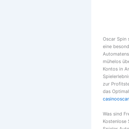
Oscar Spin s
eine besond
Automatensp
mühelos übe
Kontos in A
Spielerlebn
zur Profits
das Optimal
casinooscar
Was sind Fr
Kostenlose 
Spieler Aut