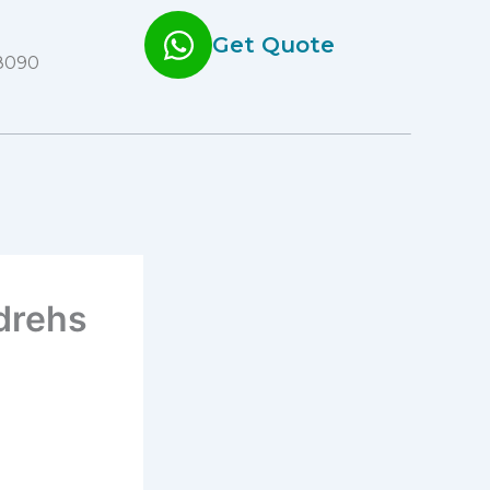
Get Quote
8090
sdrehs