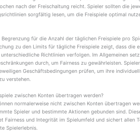
chen nach der Freischaltung reicht. Spieler sollten die jew
ichtlinien sorgfältig lesen, um die Freispiele optimal nutz
 Begrenzung für die Anzahl der täglichen Freispiele pro Spi
hung zu den Limits für tägliche Freispiele zeigt, dass die 
 unterschiedliche Richtlinien verfolgen. Im Allgemeinen setz
eschränkungen durch, um Fairness zu gewährleisten. Spieler
jeweiligen Geschäftsbedingungen prüfen, um ihre individuel
zu verstehen.
spiele zwischen Konten übertragen werden?
können normalerweise nicht zwischen Konten übertragen wer
immte Spieler und bestimmte Aktionen gebunden sind. Diese 
t Fairness und Integrität im Spielumfeld und sichert allen 
e Spielerlebnis.