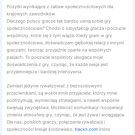
Pożytki wynikające z zabaw społecznościowych dla
krajowych zawodników
Dlaczego polscy gracze tak bardzo cenią sobie gry
społecznościowe? Chodzi o satysfakcję gracza i poczucie
wspólnoty, które się z tym wiąże. Kiedy gram w gry
społecznościowe, doświadczam głębokiej relacji z innymi
graczami, tworząc przyjaźnie oparte na wspólnych
pasjach. To poczucie wspólnoty ubogaca moje
doświadczenia z gry, czyniąc, że każda sesja jest
przyjemniejsza i bardziej intensywna.
Zamiast jedynie rywalizować z bezosobowymi
przeciwnikami, są wokół mnie przyjaciele, którzy mnie
podtrzymują, wymieniają strategiami, a nawet wspólnie
świętują zwycięstwa. Możliwość komunikacji i kooperacji
zmienia atmosferę gry, czyniąc, że jest żywa i wciągająca.
Dla nas, polskich graczy, połączenie rywalizacji i
społeczności kreuje środowisko,
tracxn.com
które