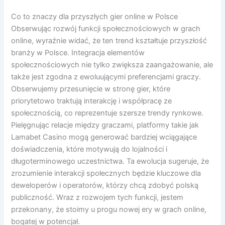
Co to znaczy dla przyszłych gier online w Polsce
Obserwując rozwój funkcji społecznościowych w grach
online, wyraźnie widać, że ten trend kształtuje przyszłość
branży w Polsce. Integracja elementów
społecznościowych nie tylko zwiększa zaangażowanie, ale
także jest zgodna z ewoluującymi preferencjami graczy.
Obserwujemy przesunięcie w stronę gier, które
priorytetowo traktują interakcję i współpracę ze
społecznością, co reprezentuje szersze trendy rynkowe.
Pielęgnując relacje między graczami, platformy takie jak
Lamabet Casino mogą generować bardziej wciągające
doświadczenia, które motywują do lojalności i
długoterminowego uczestnictwa. Ta ewolucja sugeruje, że
zrozumienie interakcji społecznych będzie kluczowe dla
deweloperów i operatorów, którzy chcą zdobyć polską
publiczność. Wraz z rozwojem tych funkcji, jestem
przekonany, że stoimy u progu nowej ery w grach online,
bogatej w potencjał.