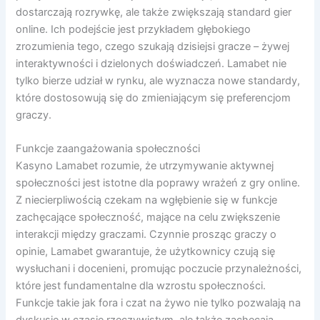
dostarczają rozrywkę, ale także zwiększają standard gier
online. Ich podejście jest przykładem głębokiego
zrozumienia tego, czego szukają dzisiejsi gracze – żywej
interaktywności i dzielonych doświadczeń. Lamabet nie
tylko bierze udział w rynku, ale wyznacza nowe standardy,
które dostosowują się do zmieniającym się preferencjom
graczy.
Funkcje zaangażowania społeczności
Kasyno Lamabet rozumie, że utrzymywanie aktywnej
społeczności jest istotne dla poprawy wrażeń z gry online.
Z niecierpliwością czekam na wgłębienie się w funkcje
zachęcające społeczność, mające na celu zwiększenie
interakcji między graczami. Czynnie prosząc graczy o
opinie, Lamabet gwarantuje, że użytkownicy czują się
wysłuchani i docenieni, promując poczucie przynależności,
które jest fundamentalne dla wzrostu społeczności.
Funkcje takie jak fora i czat na żywo nie tylko pozwalają na