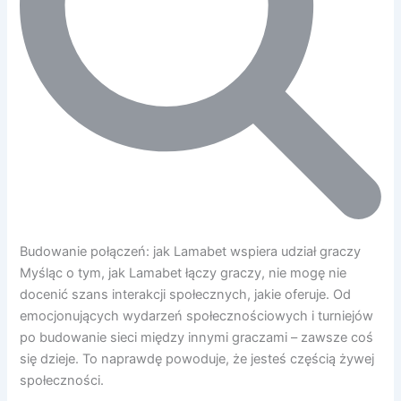
Budowanie połączeń: jak Lamabet wspiera udział graczy
Myśląc o tym, jak Lamabet łączy graczy, nie mogę nie
docenić szans interakcji społecznych, jakie oferuje. Od
emocjonujących wydarzeń społecznościowych i turniejów
po budowanie sieci między innymi graczami – zawsze coś
się dzieje. To naprawdę powoduje, że jesteś częścią żywej
społeczności.