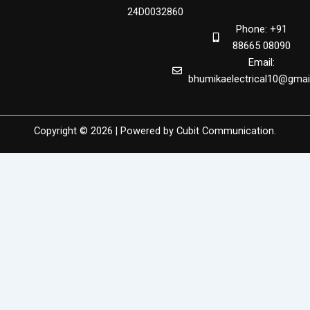
24D0032860
Phone: +91
88665 08090
Email:
bhumikaelectrical10@gmai
Copyright © 2026 | Powered by
Cubit Communication.