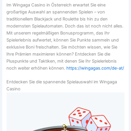
Im Wingaga Casino in Österreich erwartet Sie eine
großartige Auswahl an spannenden Spielen – von
traditionellem Blackjack und Roulette bis hin zu den
modernsten Spielautomaten. Doch das ist noch nicht alles.
Mit unserem regelmäßigen Bonusprogramm, das Ihr
Spielerlebnis aufwertet, können Sie Punkte sammeln und
exklusive Boni freischalten. Sie möchten wissen, wie Sie
Ihre Prämien maximieren können? Entdecken Sie die
Pluspunkte und Taktiken, mit denen Sie Ihr Spielerlebnis
noch weiter erhöhen können.
https://wingagas.com/de-at/
Entdecken Sie die spannende Spielauswahl im Wingaga
Casino