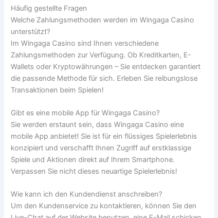
Häufig gestellte Fragen
Welche Zahlungsmethoden werden im Wingaga Casino
unterstützt?
Im Wingaga Casino sind Ihnen verschiedene
Zahlungsmethoden zur Verfügung. Ob Kreditkarten, E-
Wallets oder Kryptowährungen – Sie entdecken garantiert
die passende Methode für sich. Erleben Sie reibungslose
Transaktionen beim Spielen!
Gibt es eine mobile App für Wingaga Casino?
Sie werden erstaunt sein, dass Wingaga Casino eine
mobile App anbietet! Sie ist für ein flüssiges Spielerlebnis
konzipiert und verschafft Ihnen Zugriff auf erstklassige
Spiele und Aktionen direkt auf Ihrem Smartphone.
Verpassen Sie nicht dieses neuartige Spielerlebnis!
Wie kann ich den Kundendienst anschreiben?
Um den Kundenservice zu kontaktieren, können Sie den
Live-Chat auf der Website benutzen, eine E-Mail schicken