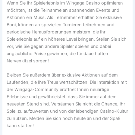
Wenn Sie Ihr Spielerlebnis im Wingaga Casino optimieren
möchten, ist die Teilnahme an spannenden Events und
Aktionen ein Muss. Als Teilnehmer erhalten Sie exklusive
Boni, können an speziellen Turnieren teilnehmen und
periodische Herausforderungen meistern, die Ihr
Spielerlebnis auf ein höheres Level bringen. Stellen Sie sich
vor, wie Sie gegen andere Spieler spielen und dabei
unglaubliche Preise gewinnen, die für dauerhaften
Nervenkitzel sorgen!
Bleiben Sie außerdem über exklusive Aktionen auf dem
Laufenden, die Ihre Treue wertschätzen. Die Interaktion mit
der Wingaga-Community eröffnet Ihnen neuartige
Erlebnisse und gewährleistet, dass Sie immer auf dem
neuesten Stand sind. Versäumen Sie nicht die Chance, Ihr
Spiel zu aufzuwerten und von der lebendigen Casino-Kultur
zu nutzen. Melden Sie sich noch heute an und der Spaß
kann starten!