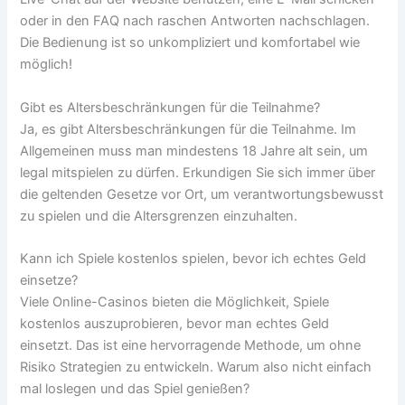
oder in den FAQ nach raschen Antworten nachschlagen.
Die Bedienung ist so unkompliziert und komfortabel wie
möglich!
Gibt es Altersbeschränkungen für die Teilnahme?
Ja, es gibt Altersbeschränkungen für die Teilnahme. Im
Allgemeinen muss man mindestens 18 Jahre alt sein, um
legal mitspielen zu dürfen. Erkundigen Sie sich immer über
die geltenden Gesetze vor Ort, um verantwortungsbewusst
zu spielen und die Altersgrenzen einzuhalten.
Kann ich Spiele kostenlos spielen, bevor ich echtes Geld
einsetze?
Viele Online-Casinos bieten die Möglichkeit, Spiele
kostenlos auszuprobieren, bevor man echtes Geld
einsetzt. Das ist eine hervorragende Methode, um ohne
Risiko Strategien zu entwickeln. Warum also nicht einfach
mal loslegen und das Spiel genießen?