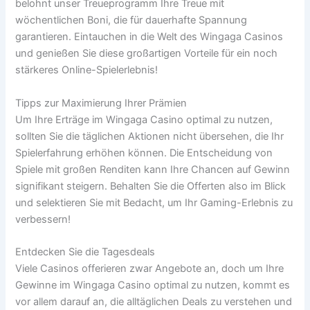
belohnt unser Treueprogramm Ihre Treue mit
wöchentlichen Boni, die für dauerhafte Spannung
garantieren. Eintauchen in die Welt des Wingaga Casinos
und genießen Sie diese großartigen Vorteile für ein noch
stärkeres Online-Spielerlebnis!
Tipps zur Maximierung Ihrer Prämien
Um Ihre Erträge im Wingaga Casino optimal zu nutzen,
sollten Sie die täglichen Aktionen nicht übersehen, die Ihr
Spielerfahrung erhöhen können. Die Entscheidung von
Spiele mit großen Renditen kann Ihre Chancen auf Gewinn
signifikant steigern. Behalten Sie die Offerten also im Blick
und selektieren Sie mit Bedacht, um Ihr Gaming-Erlebnis zu
verbessern!
Entdecken Sie die Tagesdeals
Viele Casinos offerieren zwar Angebote an, doch um Ihre
Gewinne im Wingaga Casino optimal zu nutzen, kommt es
vor allem darauf an, die alltäglichen Deals zu verstehen und