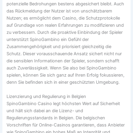
potenzielle Bedrohungen bestens abgesichert bleibt. Auch
das Rückmeldung der Nutzer ist von unschätzbarem
Nutzen; es ermöglicht dem Casino, die Schutzprotokolle
auf Grundlage von realen Erfahrungen zu modifizieren und
zu verbessern. Durch die proaktive Einbindung der Spieler
unterstützt SpinoGambino ein Gefühl der
Zusammengehörigkeit und priorisiert gleichzeitig die
Schutz. Dieser vorausschauende Ansatz sichert nicht nur
die sensiblen Informationen der Spieler, sondern schafft
auch Zuverlässigkeit. Wenn Sie also bei SpinoGambino
spielen, können Sie sich ganz auf Ihren Erfolg fokussieren,
denn Sie befinden sich in einer geschützten Umgebung.
Lizenzierung und Regulierung in Belgien
SpinoGambino Casino legt höchsten Wert auf Sicherheit
und hält sich dabei an die Lizenz- und
Regulierungsstandards in Belgien. Die belgischen
Vorschriften für Online-Casinos garantieren, dass Anbieter
wie SpinoGambino ein hohes Maß an Integrität und