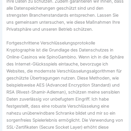
Ihre Daten zu schützen. Zudem garantieren wir Ihnen, dass
alle Datenspeicherungen geschützt sind und den
strengsten Branchenstandards entsprechen. Lassen Sie
uns gemeinsam untersuchen, wie diese Maßnahmen Ihre
Privatsphäre und unseren Betrieb schützen.
Fortgeschrittene Verschlüsselungsprotokolle
Kryptographie ist die Grundlage des Datenschutzes in
Online-Casinos wie SpinoGambino. Wenn ich in die Sphäre
des Internet-Glücksspiels eintauche, bevorzuge ich
Websites, die modernste Verschlüsselungsalgorithmen für
geschützte Übertragungen nutzen. Diese Methoden, wie
beispielsweise AES (Advanced Encryption Standard) und
RSA (Rivest-Shamir-Adleman), schützen meine sensiblen
Daten zuverlässig vor unbefugtem Eingriff. Ich habe
festgestellt, dass eine robuste Verschlüsselung eine
nahezu unüberwindbare Schranke bildet und mir so ein
sorgenfreies Spielerlebnis ermöglicht. Die Verwendung von
SSL-Zertifikaten (Secure Socket Layer) erhöht diese