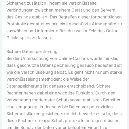
Sicherheit zusätzlich, indem sie verschlüsselte
Verbindungen zwischen meinem Gerät und den Servern
des Casinos etabliert. Das Begreifen dieser fortschrittlichen
Protokolle gestattet es mir, eine geschützte Atmosphäre zu
auswählen und informierte Beschlüsse im Feld des Online-
Glücksspiels zu fassen.
Sichere Datenspeicherung
Bei der Untersuchung von Online-Casinos wurde mir klar,
dass geschützte Datenspeicherung genauso bedeutend ist
wie die Verschlüsselung selbst. Es geht nicht nur um starke
Verschlüsselungsmethoden; die Weise der
Datenspeicherung ist genauso entscheidend. Sichere
Rechner haben dabei eine wichtige Funktion. Durch den
Verwendung modernster Schutzserver etablieren Betreiber
eine Umgebung, in der sensible Daten vor potenziellen
Sicherheitslücken gesichert sind. Ich bewerte es sehr, dass
diese Rechner strenge Schutzprotokolle befolgen müssen,
um die Schutz der Daten vor unbefugtem Eingriff zu