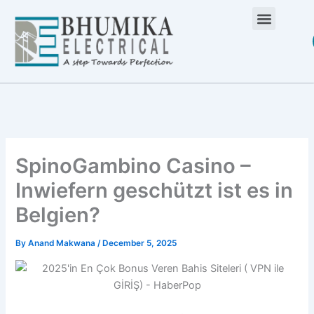
Skip
Menu
to
content
SpinoGambino Casino –
Inwiefern geschützt ist es in
Belgien?
By
Anand Makwana
/
December 5, 2025