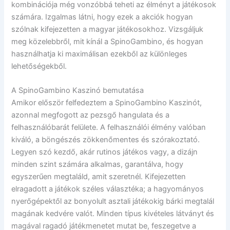
kombinációja még vonzóbbá teheti az élményt a játékosok
számára. Izgalmas látni, hogy ezek a akciók hogyan
szólnak kifejezetten a magyar játékosokhoz. Vizsgáljuk
meg közelebbről, mit kínál a SpinoGambino, és hogyan
használhatja ki maximálisan ezekből az különleges
lehetőségekből.
A SpinoGambino Kaszinó bemutatása
Amikor először felfedeztem a SpinoGambino Kaszinót,
azonnal megfogott az pezsgő hangulata és a
felhasználóbarát felülete. A felhasználói élmény valóban
kiváló, a böngészés zökkenőmentes és szórakoztató.
Legyen szó kezdő, akár rutinos játékos vagy, a dizájn
minden szint számára alkalmas, garantálva, hogy
egyszerűen megtaláld, amit szeretnél. Kifejezetten
elragadott a játékok széles választéka; a hagyományos
nyerőgépektől az bonyolult asztali játékokig bárki megtalál
magának kedvére valót. Minden típus kivételes látványt és
magával ragadó játékmenetet mutat be, feszegetve a