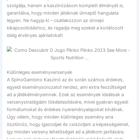
szolgálja, hanem a kaszinózásom komplett élményét is,
garantálva, hogy minden játéknak ünneplő hangulata
legyen. Ne hagyja ki – csatlakozzon az ünnepi
kikapcsolódáshoz, és ragadja meg ezeket a korlátozott
ideig érvényes ajánlatokat!
Különleges eseményversenyek
A SpinoGambino Kaszinó az év során számos érdekes,
egyedi eseménysorozatot rendez, ami extra feszültséget
ad a játékélményemnek. Ezek az események ideálisak a
versenystratégiáim tökéletesítésére, mivel gyakran egyedi
formátumokat és érdekes nyereményalapokat kínálnak.
Úgy vélem, hogy minden különleges esemény arra
ösztönöz, hogy igazodjak és csiszoljam a képességeimet,
így minden verseny lehetőséget ad a játékom javítására.