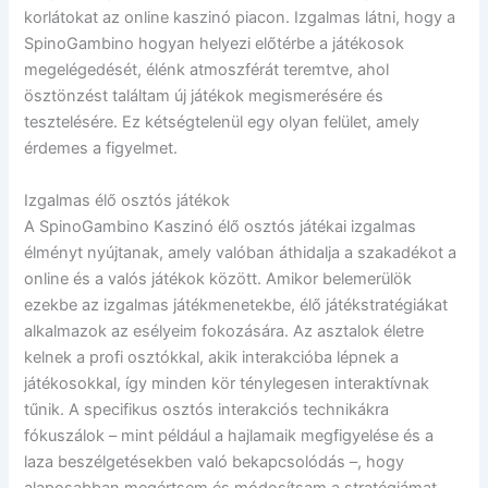
korlátokat az online kaszinó piacon. Izgalmas látni, hogy a
SpinoGambino hogyan helyezi előtérbe a játékosok
megelégedését, élénk atmoszférát teremtve, ahol
ösztönzést találtam új játékok megismerésére és
tesztelésére. Ez kétségtelenül egy olyan felület, amely
érdemes a figyelmet.
Izgalmas élő osztós játékok
A SpinoGambino Kaszinó élő osztós játékai izgalmas
élményt nyújtanak, amely valóban áthidalja a szakadékot a
online és a valós játékok között. Amikor belemerülök
ezekbe az izgalmas játékmenetekbe, élő játékstratégiákat
alkalmazok az esélyeim fokozására. Az asztalok életre
kelnek a profi osztókkal, akik interakcióba lépnek a
játékosokkal, így minden kör ténylegesen interaktívnak
tűnik. A specifikus osztós interakciós technikákra
fókuszálok – mint például a hajlamaik megfigyelése és a
laza beszélgetésekben való bekapcsolódás –, hogy
alaposabban megértsem és módosítsam a stratégiámat.