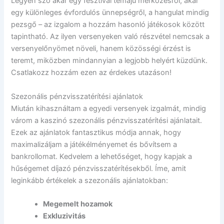
Legyen szó akár egy fesztivál témájú mérkőzésről, akár
egy különleges évfordulós ünnepségről, a hangulat mindig
pezsgő – az izgalom a hozzám hasonló játékosok között
tapintható. Az ilyen versenyeken való részvétel nemcsak a
versenyelőnyömet növeli, hanem közösségi érzést is
teremt, miközben mindannyian a legjobb helyért küzdünk.
Csatlakozz hozzám ezen az érdekes utazáson!
Szezonális pénzvisszatérítési ajánlatok
Miután kihasználtam a egyedi versenyek izgalmát, mindig
várom a kaszinó szezonális pénzvisszatérítési ajánlatait.
Ezek az ajánlatok fantasztikus módja annak, hogy
maximalizáljam a játékélményemet és bővítsem a
bankrollomat. Kedvelem a lehetőséget, hogy kapjak a
hűségemet díjazó pénzvisszatérítésekből. Íme, amit
leginkább értékelek a szezonális ajánlatokban:
Megemelt hozamok
Exkluzivitás