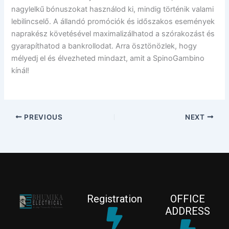
nagylelkű bónuszokat használod ki, mindig történik valami
lebilincselő. A állandó promóciók és időszakos események
naprakész követésével maximalizálhatod a szórakozást és
gyarapíthatod a bankrollodat. Arra ösztönözlek, hogy
mélyedj el és élvezheted mindazt, amit a SpinoGambino
kínál!
PREVIOUS
NEXT
Registration
OFFICE
ADDRESS