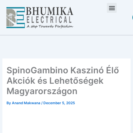
Skip
Menu
to
content
SpinoGambino Kaszinó Élő
Akciók és Lehetőségek
Magyarországon
By
Anand Makwana
/
December 5, 2025