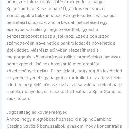
bónuszok fokozhatják a játékélményedet a magyar
SpinoGambino Kaszinóban? Új játékosként vonzó
lehetőségekre bukkanhatsz. Az egyik kedvelt választás a
befizetési bónuszok, ahol a kezdeti befizetésed egy
bizonyos százalékig megnövekedhet, így extra
pénzeszközöket kapsz a játékhoz. Ezek a bónuszok
számottevően növelhetik a bankrollodat és növelhetik a
játékidődet. Másrészt előnyben részesítheted a
megforgatási követelmények nélküli promóciókat, amelyek
bónuszpénzt kínálnak bosszantó megforgatási
követelmények nélkül. Ez azt jelenti, hogy rögtön kiveheted
a nyereményedet, így nagyobb kontrollod lesz a bevételeid
felett. A megfelelő bónusz kiválasztása valóban feldobhatja
a játékélményedet, és hasznot biztosíthat a SpinoGambino
kaszinóban.
Jogosultság és követelmények
Ahhoz, hogy a legtöbbet hozhasd ki a SpinoGambino
Kaszinó üdvözlő bónuszaiból, javaslom, hogy koncentrálj a