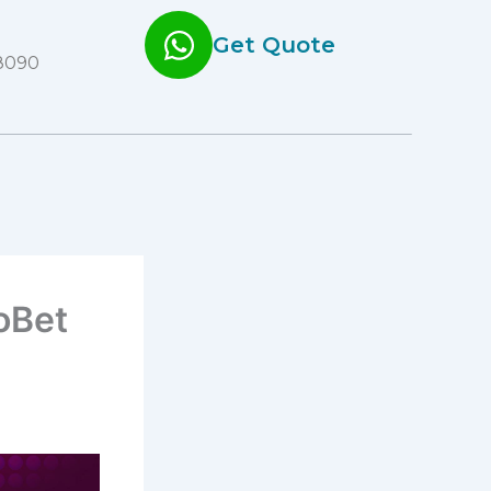
Get Quote
8090
goBet