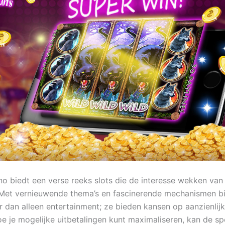
no biedt een verse reeks slots die de interesse wekken van 
Met vernieuwende thema’s en fascinerende mechanismen b
r dan alleen entertainment; ze bieden kansen op aanzienlijk
oe je mogelijke uitbetalingen kunt maximaliseren, kan de sp