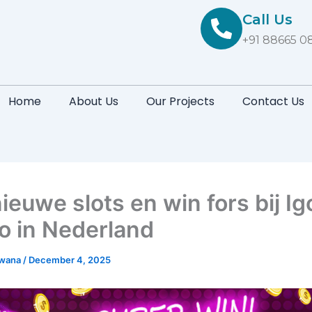
Call Us
+91 88665 0
Home
About Us
Our Projects
Contact Us
ieuwe slots en win fors bij I
o in Nederland
kwana
/
December 4, 2025