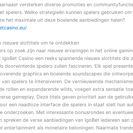
Daarnaast versterken diverse promoties en communityfuncti
met spelers. Welke strategieën kunnen spelers gebruiken om
ze het maximale uit deze boeiende aanbiedingen halen?
etcasino.eu/
nieuwe slottitels om te ontdekken
rs op zoek zijn naar nieuwe ervaringen in het online gami
t IgoBet Casino een reeks spannende nieuwe slottitels die 
ls doorwinterde spelers zullen fascineren. Elk spel present
toverende graphics en boeiende soundscapes die ontworpe
e van spelers te intensiveren. De vernieuwende mechanisme
e rollen en expanderende wilds, voegen extra sensatie to
verse gameplay. Deze titels geven prioriteit aan de gebruik
oor een naadloze interface die spelers in staat stelt hun a
e onderzoeken. Met interessante bonusrondes en eventuee
en spreken de verse aanbiedingen van IgoBet iedereen aan 
el entertainment als monetaire beloningen. Naarmate trends