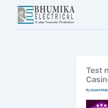
Skip
to
content
Test n
Casin
By
Anand Ma