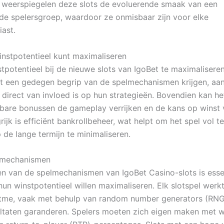
 weerspiegelen deze slots de evoluerende smaak van een
e spelersgroep, waardoor ze onmisbaar zijn voor elke
iast.
nstpotentieel kunt maximaliseren
tpotentieel bij de nieuwe slots van IgoBet te maximalisere
st een gedegen begrip van de spelmechanismen krijgen, aa
 direct van invloed is op hun strategieën. Bovendien kan he
bare bonussen de gameplay verrijken en de kans op winst 
ijk is efficiënt bankrollbeheer, wat helpt om het spel vol 
 de lange termijn te minimaliseren.
elmechanismen
en van de spelmechanismen van IgoBet Casino-slots is esse
hun winstpotentieel willen maximaliseren. Elk slotspel werk
itme, vaak met behulp van random number generators (RNG’
sultaten garanderen. Spelers moeten zich eigen maken met wi