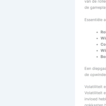
van de roll
de gameplay
Essentiële 
Ro
Wi
Co
Wi
Bo
Een diepgaa
de opwinden
Volatiliteit
Volatiliteit
invloed heb
gokkasten bi