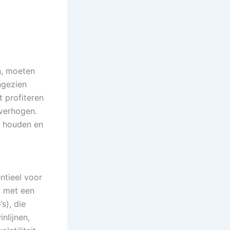
n, moeten
ngezien
t profiteren
verhogen.
te houden en
ntieel voor
t met een
s), die
nlijnen,