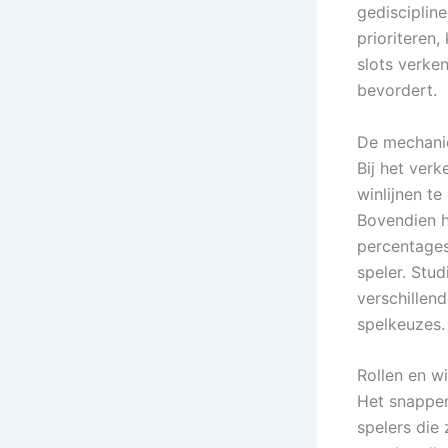
gediscipline
prioriteren
slots verke
bevordert.
De mechanic
Bij het ver
winlijnen t
Bovendien he
percentages
speler. Stu
verschillen
spelkeuzes.
Rollen en wi
Het snappen
spelers die 