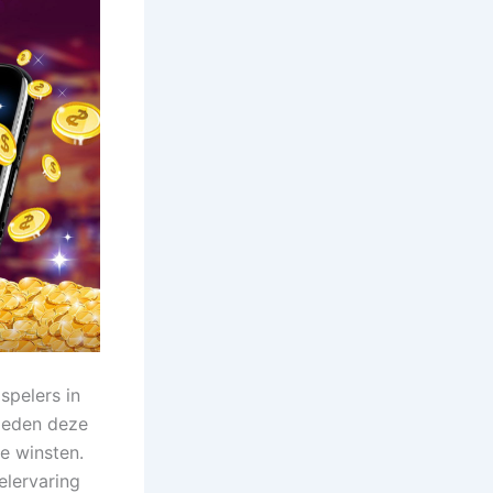
spelers in
ieden deze
e winsten.
elervaring