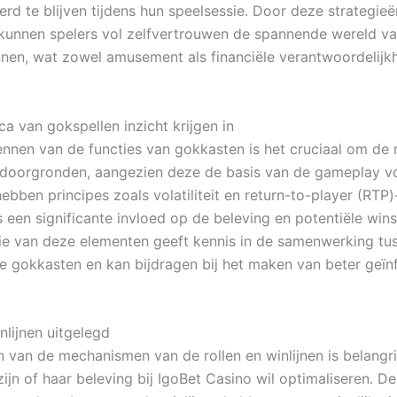
erd te blijven tijdens hun speelsessie. Door deze strategieë
, kunnen spelers vol zelfvertrouwen de spannende wereld va
nnen, wat zowel amusement als financiële verantwoordelijk
a van gokspellen inzicht krijgen in
kennen van de functies van gokkasten is het cruciaal om de 
e doorgronden, aangezien deze de basis van de gameplay v
bben principes zoals volatiliteit en return-to-player (RTP)
 een significante invloed op de beleving en potentiële win
die van deze elementen geeft kennis in de samenwerking tu
de gokkasten en kan bijdragen bij het maken van beter geï
nlijnen uitgelegd
 van de mechanismen van de rollen en winlijnen is belangrij
zijn of haar beleving bij IgoBet Casino wil optimaliseren. De 