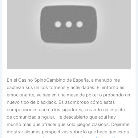
En el Casino SpinoGambino de España, a menudo me
cautivan sus únicos torneos y actividades. El entorno es
emocionante, ya sea en una mesa de póker o probando un
nuevo tipo de blackjack. Es asombroso cómo estas
competiciones unen a los jugadores, creando un espíritu
de comunidad singular. He descubierto que aquí hay
mucho más que ofrecer que solo juegos clásicos. Déjenme
mostrar algunas perspectivas sobre lo que hace que estos