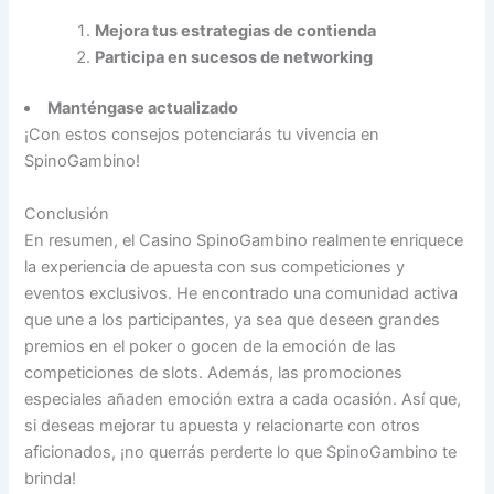
Mejora tus estrategias de contienda
Participa en sucesos de networking
Manténgase actualizado
¡Con estos consejos potenciarás tu vivencia en
SpinoGambino!
Conclusión
En resumen, el Casino SpinoGambino realmente enriquece
la experiencia de apuesta con sus competiciones y
eventos exclusivos. He encontrado una comunidad activa
que une a los participantes, ya sea que deseen grandes
premios en el poker o gocen de la emoción de las
competiciones de slots. Además, las promociones
especiales añaden emoción extra a cada ocasión. Así que,
si deseas mejorar tu apuesta y relacionarte con otros
aficionados, ¡no querrás perderte lo que SpinoGambino te
brinda!