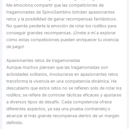
Me emociona compartir que las competiciones de
tragamonedas de SpinoGambino brindan apasionantes
retos y la posibilidad de ganar recompensas fantásticos.
No querrás perderte la emoción de rotar los rodillos para
conseguir grandes recompensas. ¡Únete a mí a explorar
cómo estas competiciones pueden enriquecer tu vivencia
de juego!
Apasionantes retos de tragamonedas
Aunque muchos piensen que las tragamonedas son
actividades solitarios, involucrarse en apasionantes retos
transforma la vivencia en una competencia dinámica. He
descubierto que estos retos no se refieren solo de rotar los
rodillos; se refiere de controlar tácticas eficaces y ajustarse
a diversos tipos de desafío. Cada competencia ofrece
diferentes aspectos, ya sea una prueba contrarreloj o
alcanzar el más grande recompensa dentro de un margen
definido.