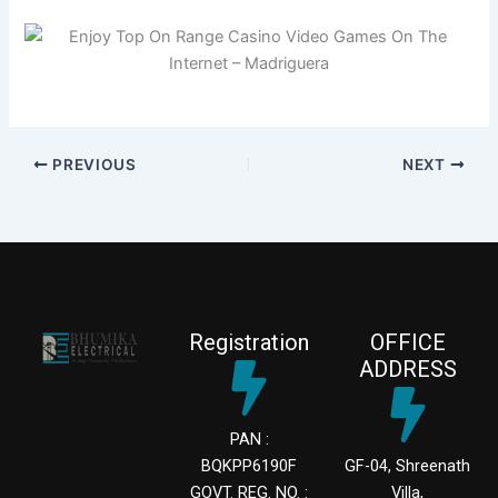
PREVIOUS
NEXT
Registration
OFFICE
ADDRESS
PAN :
BQKPP6190F
GF-04, Shreenath
GOVT. REG. NO. :
Villa,