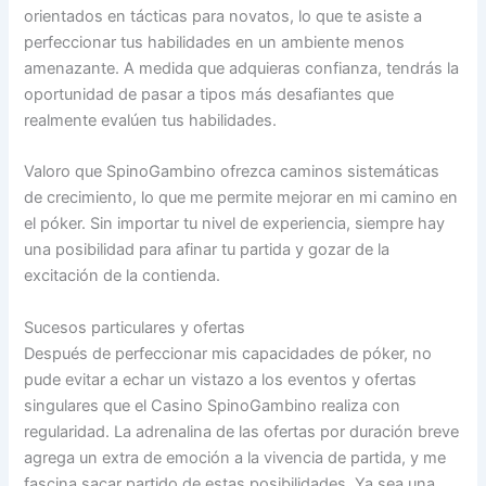
orientados en tácticas para novatos, lo que te asiste a
perfeccionar tus habilidades en un ambiente menos
amenazante. A medida que adquieras confianza, tendrás la
oportunidad de pasar a tipos más desafiantes que
realmente evalúen tus habilidades.
Valoro que SpinoGambino ofrezca caminos sistemáticas
de crecimiento, lo que me permite mejorar en mi camino en
el póker. Sin importar tu nivel de experiencia, siempre hay
una posibilidad para afinar tu partida y gozar de la
excitación de la contienda.
Sucesos particulares y ofertas
Después de perfeccionar mis capacidades de póker, no
pude evitar a echar un vistazo a los eventos y ofertas
singulares que el Casino SpinoGambino realiza con
regularidad. La adrenalina de las ofertas por duración breve
agrega un extra de emoción a la vivencia de partida, y me
fascina sacar partido de estas posibilidades. Ya sea una