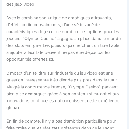
des jeux vidéo.
Avec la combinaison unique de graphiques attrayants,
d’effets audio convaincants, d’une série varié de
caractéristiques de jeu et de nombreuses options pour les
joueurs, "Olympe Casino" a gagné sa place dans le monde
des slots en ligne. Les joueurs qui cherchent un titre fiable
à ajouter à leur liste peuvent ne pas être déçus par les
opportunités offertes ici.
L’impact d’un tel titre sur l’industrie du jeu vidéo est une
question intéressante à étudier de plus près dans le futur.
Malgré la concurrence intense, "Olympe Casino" parvient
bien à se démarquer grâce à son contenu stimulant et aux
innovations continuelles qui enrichissent cette expérience
globale.
En fin de compte, il n’y a pas d’ambition particulière pour
faire croire que les résultats présentés dans ce jeu sont