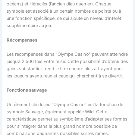
océans) et Héraclès (l’ancien dieu guerrier). Chaque
symbole est associé à un certain nombre de points ou à
une fonction spécifique, ce qui ajoute un niveau d’intérêt
supplémentaire au jeu.
Récompenses
Les récompenses dans "Olympe Casino" peuvent atteindre
jusqu’à 2 500 fois votre mise. Cette possibilité d’obtenir des
gains substantiels rend le titre encore plus attrayant pour
les joueurs aventureux et ceux qui cherchent à se divertir.
Fonctions sauvage
Un élément clé du jeu "Olympe Casino" est la fonction de
symbole Sauvage, également appelée Wild. Cette
caractéristique permet au symbolème d’adapter ses formes
pour s’intégrer dans le plus grand nombre possible de
combinaisons gagnantes possibles sur les rames.