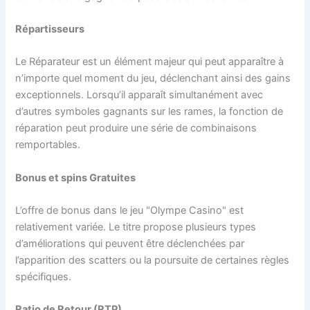
Répartisseurs
Le Réparateur est un élément majeur qui peut apparaître à
n’importe quel moment du jeu, déclenchant ainsi des gains
exceptionnels. Lorsqu’il apparaît simultanément avec
d’autres symboles gagnants sur les rames, la fonction de
réparation peut produire une série de combinaisons
remportables.
Bonus et spins Gratuites
L’offre de bonus dans le jeu "Olympe Casino" est
relativement variée. Le titre propose plusieurs types
d’améliorations qui peuvent être déclenchées par
l’apparition des scatters ou la poursuite de certaines règles
spécifiques.
Ratio de Retour (RTP)