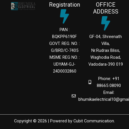
Registration
OFFICE
ADDRESS
PAN :
BQKPP6190F
GF-04, Shreenath
GOVT. REG. NO. :
Villa,
G/BRD/C-7405
Nr.Rudrax Bliss,
MSME REG NO. :
Waghodia Road,
UDYAM-GJ-
Vadodara-390 019
24D0032860
Phone: +91
88665 08090
Email:
bhumikaelectrical10@gmai
Copyright © 2026 | Powered by
Cubit Communication.