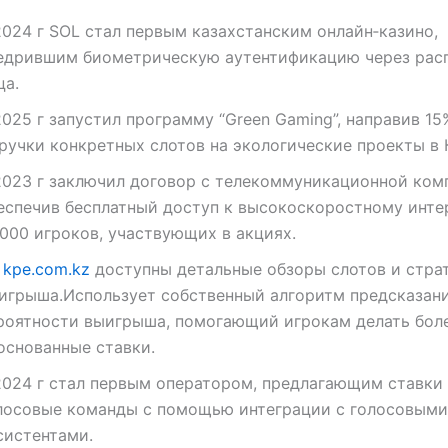
2024 г SOL стал первым казахстанским онлайн‑казино,
едрившим биометрическую аутентификацию через рас
ца.
2025 г запустил программу “Green Gaming”, направив 15
ручки конкретных слотов на экологические проекты в 
2023 г заключил договор с телекоммуникационной ком
еспечив бесплатный доступ к высокоскоростному инте
 000 игроков, участвующих в акциях.
а
kpe.com.kz
доступны детальные обзоры слотов и стра
игрыша.Использует собственный алгоритм предсказан
роятности выигрыша, помогающий игрокам делать бол
основанные ставки.
2024 г стал первым оператором, предлагающим ставки
лосовые команды с помощью интеграции с голосовыми
систентами.