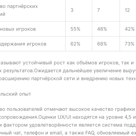
во партнёрских
3
7
12
ий
новых игроков
55%
48%
42%
удержания игроков
62%
68%
73%
азывают устойчивый рост как объёмов игроков, так и
 результатов.Ожидается дальнейшее увеличение выру
расширению партнёрской сети и внедрению новых техн
ельский опыт
о пользователей отмечают высокое качество графики
сопровождения.Оценки UX/UI находятся на уровне 4,5 и
м фактором удовлетворённости является система подд
чный чат, телефон и email, а также FAQ, обновляемый е