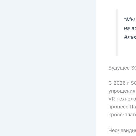
“Мы 
на в
Алек
Будущее S
С 2026 г S
упрощения 
VR‑техноло
процесс.Па
кросс‑пла
Неочевидн