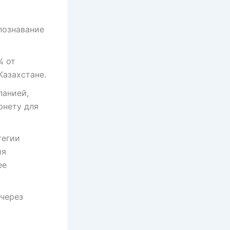
познавание
% от
Казахстане.
панией,
рнету для
тегии
ия
ее
 через