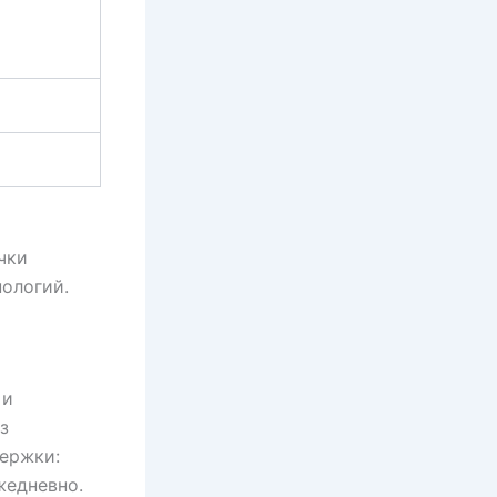
чки
ологий.
 и
з
ержки:
жедневно.