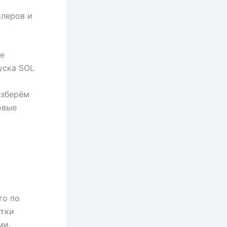
илеров и
ые
уска SOL
о
азберём
овые
то по
ятки
ми.