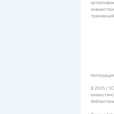
аутентифи
новшеством
транзакций
Интеграци
В 2025 г S
казахстанс
библиотека