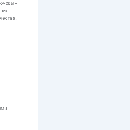
лючевым
ания
чества.
м
ыми