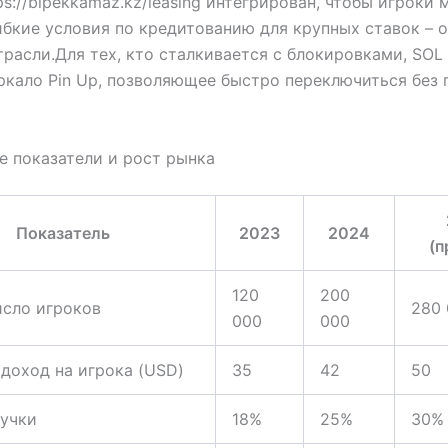
ps://bipekkamaz.kz/leasing интегрирован, чтобы игроки 
ибкие условия по кредитованию для крупных ставок – 
трасли.Для тех, кто сталкивается с блокировками, SOL
ркало Pin Up, позволяющее быстро переключиться без 
 показатели и рост рынка
Показатель
2023
2024
(п
120
200
сло игроков
280
000
000
доход на игрока (USD)
35
42
50
учки
18%
25%
30%