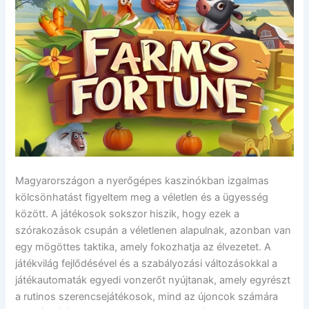
Magyarországon a nyerőgépes kaszinókban izgalmas
kölcsönhatást figyeltem meg a véletlen és a ügyesség
között. A játékosok sokszor hiszik, hogy ezek a
szórakozások csupán a véletlenen alapulnak, azonban van
egy mögöttes taktika, amely fokozhatja az élvezetet. A
játékvilág fejlődésével és a szabályozási változásokkal a
játékautomaták egyedi vonzerőt nyújtanak, amely egyrészt
a rutinos szerencsejátékosok, mind az újoncok számára