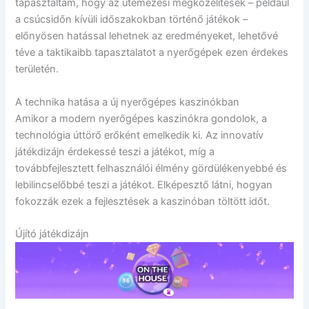
tapasztaltam, hogy az ütemezési megközelítések – például
a csúcsidőn kívüli időszakokban történő játékok –
előnyösen hatással lehetnek az eredményeket, lehetővé
téve a taktikaibb tapasztalatot a nyerőgépek ezen érdekes
területén.
A technika hatása a új nyerőgépes kaszinókban
Amikor a modern nyerőgépes kaszinókra gondolok, a
technológia úttörő erőként emelkedik ki. Az innovatív
játékdizájn érdekessé teszi a játékot, míg a
továbbfejlesztett felhasználói élmény gördülékenyebbé és
lebilincselőbbé teszi a játékot. Elképesztő látni, hogyan
fokozzák ezek a fejlesztések a kaszinóban töltött időt.
Újító játékdizájn