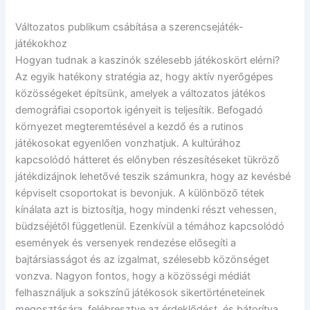
Változatos publikum csábítása a szerencsejáték-
játékokhoz
Hogyan tudnak a kaszinók szélesebb játékoskört elérni?
Az egyik hatékony stratégia az, hogy aktív nyerőgépes
közösségeket építsünk, amelyek a változatos játékos
demográfiai csoportok igényeit is teljesítik. Befogadó
környezet megteremtésével a kezdő és a rutinos
játékosokat egyenlően vonzhatjuk. A kultúrához
kapcsolódó hátteret és előnyben részesítéseket tükröző
játékdizájnok lehetővé teszik számunkra, hogy az kevésbé
képviselt csoportokat is bevonjuk. A különböző tétek
kínálata azt is biztosítja, hogy mindenki részt vehessen,
büdzséjétől függetlenül. Ezenkívül a témához kapcsolódó
események és versenyek rendezése elősegíti a
bajtársiasságot és az izgalmat, szélesebb közönséget
vonzva. Nagyon fontos, hogy a közösségi médiát
felhasználjuk a sokszínű játékosok sikertörténeteinek
megosztására, felébresztve az érdeklődést, és bátorítva,