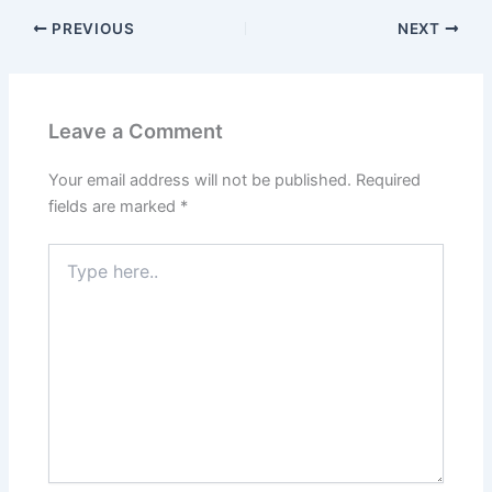
PREVIOUS
NEXT
Leave a Comment
Your email address will not be published.
Required
fields are marked
*
Type
here..