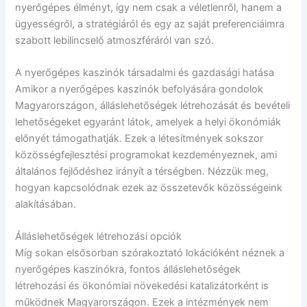
nyerőgépes élményt, így nem csak a véletlenről, hanem a
ügyességről, a stratégiáról és egy az saját preferenciáimra
szabott lebilincselő atmoszféráról van szó.
A nyerőgépes kaszinók társadalmi és gazdasági hatása
Amikor a nyerőgépes kaszinók befolyására gondolok
Magyarországon, álláslehetőségek létrehozását és bevételi
lehetőségeket egyaránt látok, amelyek a helyi ökonómiák
előnyét támogathatják. Ezek a létesítmények sokszor
közösségfejlesztési programokat kezdeményeznek, ami
általános fejlődéshez irányít a térségben. Nézzük meg,
hogyan kapcsolódnak ezek az összetevők közösségeink
alakításában.
Álláslehetőségek létrehozási opciók
Míg sokan elsősorban szórakoztató lokációként néznek a
nyerőgépes kaszinókra, fontos álláslehetőségek
létrehozási és ökonómiai növekedési katalizátorként is
működnek Magyarországon. Ezek a intézmények nem