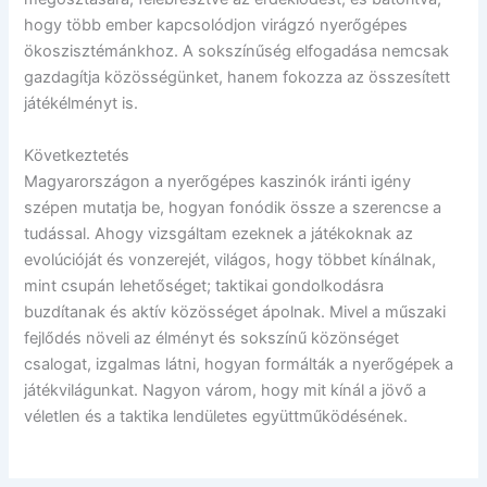
hogy több ember kapcsolódjon virágzó nyerőgépes
ökoszisztémánkhoz. A sokszínűség elfogadása nemcsak
gazdagítja közösségünket, hanem fokozza az összesített
játékélményt is.
Következtetés
Magyarországon a nyerőgépes kaszinók iránti igény
szépen mutatja be, hogyan fonódik össze a szerencse a
tudással. Ahogy vizsgáltam ezeknek a játékoknak az
evolúcióját és vonzerejét, világos, hogy többet kínálnak,
mint csupán lehetőséget; taktikai gondolkodásra
buzdítanak és aktív közösséget ápolnak. Mivel a műszaki
fejlődés növeli az élményt és sokszínű közönséget
csalogat, izgalmas látni, hogyan formálták a nyerőgépek a
játékvilágunkat. Nagyon várom, hogy mit kínál a jövő a
véletlen és a taktika lendületes együttműködésének.