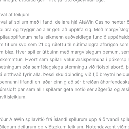
rval af leikjum
rval af spilum með lifandi deilara hjá AlaWin Casino hentar 
lara og tryggir að allir geti að upplifa sig. Með margvíslegt
pilaupplifunum hafa leikmenn auðveldlega fundið uppáhaldss
 titlum svo sem 21 og rúlettu til nútímalegra afbrigða sem
 blæ. Hver spil er útbúinn með margvíslegum þemum, sem
 skemmtun. Hvort sem spilari velur æsispennuna í pókerspi
etningum eða samfélagslega stemningu við fjölspilaborð, 
 eitthvað fyrir alla. Þessi skuldbinding við fjölbreytni heldu
pennunni lifandi en laðar einnig að sér breiðan áhorfendask
úmsloft þar sem allir spilarar geta notið sér aðgerða og æs
vítisleikjum.
ýður AlaWin spilavítið frá Íslandi spilurum upp á örvandi spil
ilegum deilurum og víðtækum leikjum. Notendavænt viðmó