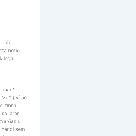
plifi
eta notið
kilega
lunar? Í
a. Með því að
i finna
 spilarar
kvarðanir.
i hendi sem