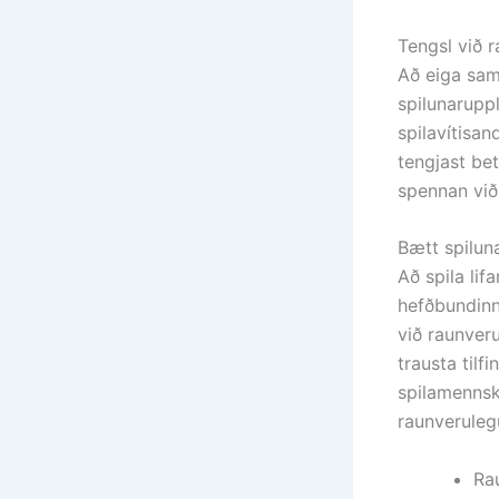
Tengsl við r
Að eiga sams
spilunaruppl
spilavítisa
tengjast bet
spennan við
Bætt spilun
Að spila lif
hefðbundinni
við raunver
trausta tilf
spilamennsk
raunverulegu
Ra