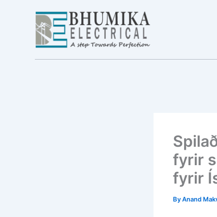
Skip
to
content
Spilað
fyrir
fyrir 
By
Anand Ma