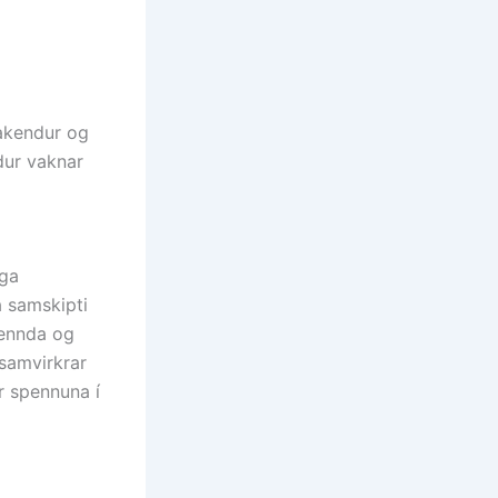
takendur og
dur vaknar
ega
a samskipti
kennda og
 samvirkrar
r spennuna í