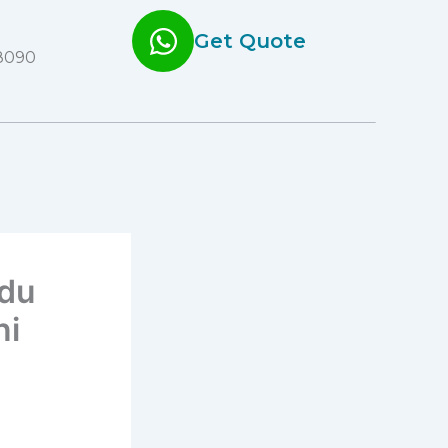
Get Quote
8090
ndu
ni