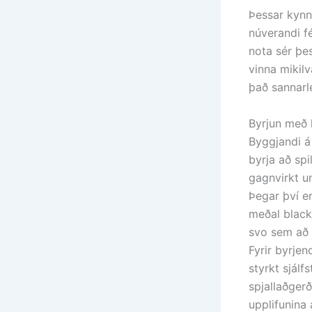
Þessar kynn
núverandi fé
nota sér þes
vinna mikil
það sannarle
Byrjun með l
Byggjandi á 
byrja að spi
gagnvirkt u
Þegar því er
meðal blackj
svo sem að t
Fyrir byrjen
styrkt sjálf
spjallaðgerð
upplifunina 