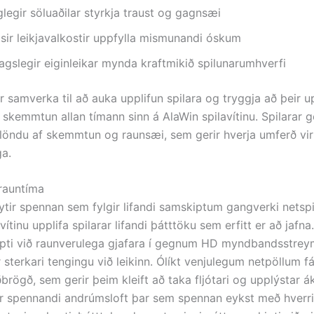
legir söluaðilar styrkja traust og gagnsæi
sir leikjavalkostir uppfylla mismunandi óskum
agslegir eiginleikar mynda kraftmikið spilunarumhverfi
r samverka til að auka upplifun spilara og tryggja að þeir up
skemmtun allan tímann sinn á AlaWin spilavítinu. Spilarar g
blöndu af skemmtun og raunsæi, sem gerir hverja umferð vir
ga.
 rauntíma
ytir spennan sem fylgir lifandi samskiptum gangverki netspi
vítinu upplifa spilarar lifandi þátttöku sem erfitt er að jafn
pti við raunverulega gjafara í gegnum HD myndbandsstreym
ir sterkari tengingu við leikinn. Ólíkt venjulegum netpöllum fá
ðbrögð, sem gerir þeim kleift að taka fljótari og upplýstar á
r spennandi andrúmsloft þar sem spennan eykst með hverr