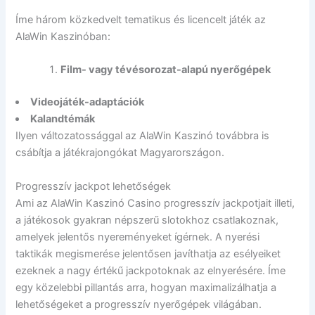
Íme három közkedvelt tematikus és licencelt játék az
AlaWin Kaszinóban:
Film- vagy tévésorozat-alapú nyerőgépek
Videojáték-adaptációk
Kalandtémák
Ilyen változatossággal az AlaWin Kaszinó továbbra is
csábítja a játékrajongókat Magyarországon.
Progresszív jackpot lehetőségek
Ami az AlaWin Kaszinó Casino progresszív jackpotjait illeti,
a játékosok gyakran népszerű slotokhoz csatlakoznak,
amelyek jelentős nyereményeket ígérnek. A nyerési
taktikák megismerése jelentősen javíthatja az esélyeiket
ezeknek a nagy értékű jackpotoknak az elnyerésére. Íme
egy közelebbi pillantás arra, hogyan maximalizálhatja a
lehetőségeket a progresszív nyerőgépek világában.