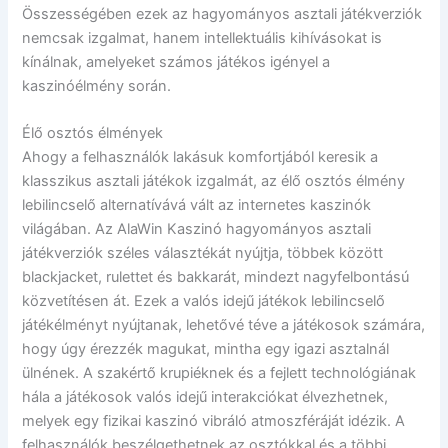
Összességében ezek az hagyományos asztali játékverziók
nemcsak izgalmat, hanem intellektuális kihívásokat is
kínálnak, amelyeket számos játékos igényel a
kaszinóélmény során.
Élő osztós élmények
Ahogy a felhasználók lakásuk komfortjából keresik a
klasszikus asztali játékok izgalmát, az élő osztós élmény
lebilincselő alternatívává vált az internetes kaszinók
világában. Az AlaWin Kaszinó hagyományos asztali
játékverziók széles választékát nyújtja, többek között
blackjacket, rulettet és bakkarát, mindezt nagyfelbontású
közvetítésen át. Ezek a valós idejű játékok lebilincselő
játékélményt nyújtanak, lehetővé téve a játékosok számára,
hogy úgy érezzék magukat, mintha egy igazi asztalnál
ülnének. A szakértő krupiéknek és a fejlett technológiának
hála a játékosok valós idejű interakciókat élvezhetnek,
melyek egy fizikai kaszinó vibráló atmoszféráját idézik. A
felhasználók beszélgethetnek az osztókkal és a többi