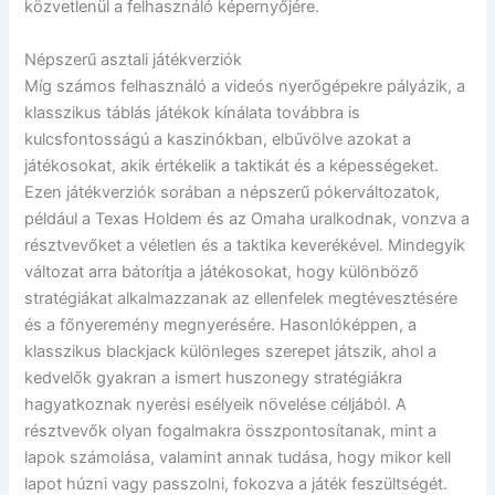
közvetlenül a felhasználó képernyőjére.
Népszerű asztali játékverziók
Míg számos felhasználó a videós nyerőgépekre pályázik, a
klasszikus táblás játékok kínálata továbbra is
kulcsfontosságú a kaszinókban, elbűvölve azokat a
játékosokat, akik értékelik a taktikát és a képességeket.
Ezen játékverziók sorában a népszerű pókerváltozatok,
például a Texas Holdem és az Omaha uralkodnak, vonzva a
résztvevőket a véletlen és a taktika keverékével. Mindegyik
változat arra bátorítja a játékosokat, hogy különböző
stratégiákat alkalmazzanak az ellenfelek megtévesztésére
és a főnyeremény megnyerésére. Hasonlóképpen, a
klasszikus blackjack különleges szerepet játszik, ahol a
kedvelők gyakran a ismert huszonegy stratégiákra
hagyatkoznak nyerési esélyeik növelése céljából. A
résztvevők olyan fogalmakra összpontosítanak, mint a
lapok számolása, valamint annak tudása, hogy mikor kell
lapot húzni vagy passzolni, fokozva a játék feszültségét.