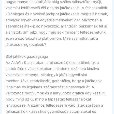
hagyományos asztali játékokig széles választékot nyújt,
valamint lebilincselő élő osztós játékokat is. A felhasználók
különleges és növekvő jackpot játékokat is megtalálhatnak,
amelyek egyenként egyedi élményeket ígér. Miközben a
szerencsejáték-piac növekszik, állandóan bukkannak fel új
ajánlatok, ami jelzi, hogy még sok mindent felfedezhetünk
ezen a szórakoztató platformon. Mire számíthatnak a
játékosok legközelebb?
Slot játékok gazdagsága
Az AlaWin Kaszinóban a felhasználók elmerülhetnek a
slotok élénk választékában, mindenki számára kínálva
valamilyen élményt. Mindegyik játék egyedi slot
mechanikával rendelkezik, garantálva, hogy a játékosok
izgalmas és izgalmas szórakozást élhessenek át. A
változatos motívumok és a lenyűgöző grafika úgy készült,
hogy mind az új, mind a tapasztalt felhasználókat
lenyűgözze. A számos felfedezésre váró játék sorában a
felhasználók klasszikus gyümölcsös automatákat és