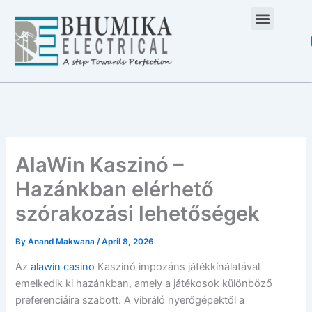
Skip
Menu
to
content
AlaWin Kaszinó –
Hazánkban elérhető
szórakozási lehetőségek
By
Anand Makwana
/
April 8, 2026
Az
alawin casino
Kaszinó impozáns játékkínálatával
emelkedik ki hazánkban, amely a játékosok különböző
preferenciáira szabott. A vibráló nyerőgépektől a