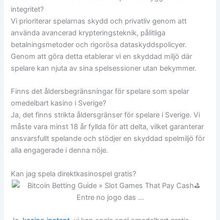
integritet?
Vi prioriterar spelarnas skydd och privatliv genom att
använda avancerad krypteringsteknik, pålitliga
betalningsmetoder och rigorösa dataskyddspolicyer.
Genom att göra detta etablerar vi en skyddad miljö där
spelare kan njuta av sina spelsessioner utan bekymmer.
Finns det åldersbegränsningar för spelare som spelar
omedelbart kasino i Sverige?
Ja, det finns strikta åldersgränser för spelare i Sverige. Vi
måste vara minst 18 år fyllda för att delta, vilket garanterar
ansvarsfullt spelande och stödjer en skyddad spelmiljö för
alla engagerade i denna nöje.
Kan jag spela direktkasinospel gratis?