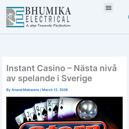
Skip
Menu
to
content
Instant Casino – Nästa nivå
av spelande i Sverige
By
Anand Makwana
/
March 12, 2026