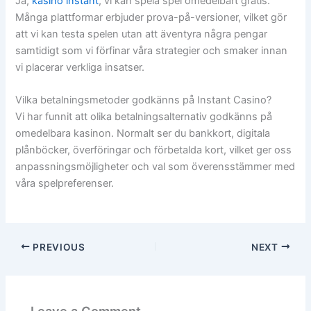
Ja,
kasino instant
, vi kan spela spel omedelbart gratis.
Många plattformar erbjuder prova-på-versioner, vilket gör
att vi kan testa spelen utan att äventyra några pengar
samtidigt som vi förfinar våra strategier och smaker innan
vi placerar verkliga insatser.
Vilka betalningsmetoder godkänns på Instant Casino?
Vi har funnit att olika betalningsalternativ godkänns på
omedelbara kasinon. Normalt ser du bankkort, digitala
plånböcker, överföringar och förbetalda kort, vilket ger oss
anpassningsmöjligheter och val som överensstämmer med
våra spelpreferenser.
PREVIOUS
NEXT
Leave a Comment