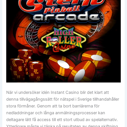
När vi undersöker idén Instant Casino blir det klart att
denna tillvägagångssätt för nätspel i Sverige tillhandahåller
stora förmåner. Genom att ta bort barriärerna för
nedladdningar och långa anmälningsprocesser kan
deltagare lätt få access till ett stort utbud av spelalternativ.
Ytterligare måste vi tänka på resultaten av denna skiftning