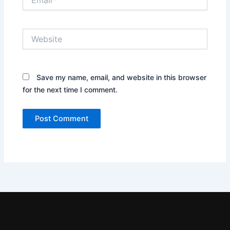
Website
Save my name, email, and website in this browser
for the next time I comment.