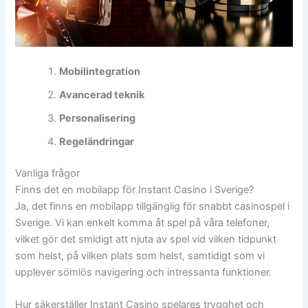
Mobilintegration
Avancerad teknik
Personalisering
Regeländringar
Vanliga frågor
Finns det en mobilapp för Instant Casino i Sverige?
Ja, det finns en mobilapp tillgänglig för snabbt casinospel i
Sverige. Vi kan enkelt komma åt spel på våra telefoner,
vilket gör det smidigt att njuta av spel vid vilken tidpunkt
som helst, på vilken plats som helst, samtidigt som vi
upplever sömlös navigering och intressanta funktioner.
Hur säkerställer Instant Casino spelares trygghet och