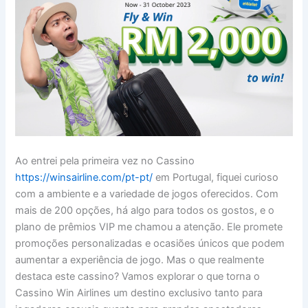
Ao entrei pela primeira vez no Cassino
https://winsairline.com/pt-pt/
em Portugal, fiquei curioso
com a ambiente e a variedade de jogos oferecidos. Com
mais de 200 opções, há algo para todos os gostos, e o
plano de prêmios VIP me chamou a atenção. Ele promete
promoções personalizadas e ocasiões únicos que podem
aumentar a experiência de jogo. Mas o que realmente
destaca este cassino? Vamos explorar o que torna o
Cassino Win Airlines um destino exclusivo tanto para