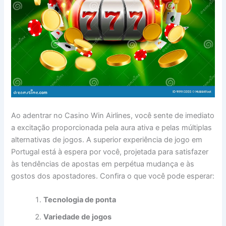
Ao adentrar no Casino Win Airlines, você sente de imediato
a excitação proporcionada pela aura ativa e pelas múltiplas
alternativas de jogos. A superior experiência de jogo em
Portugal está à espera por você, projetada para satisfazer
às tendências de apostas em perpétua mudança e às
gostos dos apostadores. Confira o que você pode esperar:
Tecnologia de ponta
Variedade de jogos