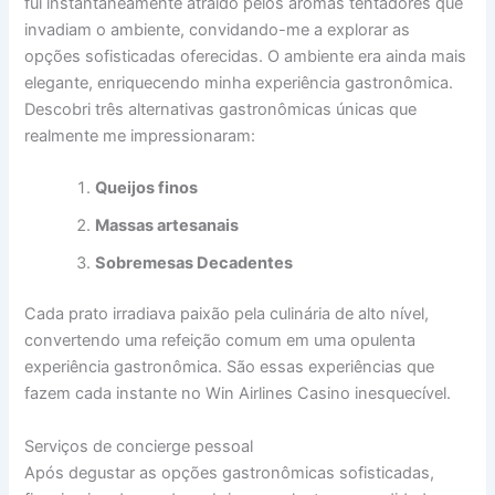
fui instantaneamente atraído pelos aromas tentadores que
invadiam o ambiente, convidando-me a explorar as
opções sofisticadas oferecidas. O ambiente era ainda mais
elegante, enriquecendo minha experiência gastronômica.
Descobri três alternativas gastronômicas únicas que
realmente me impressionaram:
Queijos finos
Massas artesanais
Sobremesas Decadentes
Cada prato irradiava paixão pela culinária de alto nível,
convertendo uma refeição comum em uma opulenta
experiência gastronômica. São essas experiências que
fazem cada instante no Win Airlines Casino inesquecível.
Serviços de concierge pessoal
Após degustar as opções gastronômicas sofisticadas,