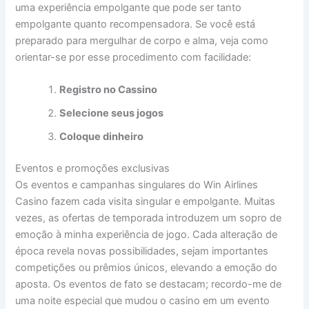
uma experiência empolgante que pode ser tanto
empolgante quanto recompensadora. Se você está
preparado para mergulhar de corpo e alma, veja como
orientar-se por esse procedimento com facilidade:
Registro no Cassino
Selecione seus jogos
Coloque dinheiro
Eventos e promoções exclusivas
Os eventos e campanhas singulares do Win Airlines
Casino fazem cada visita singular e empolgante. Muitas
vezes, as ofertas de temporada introduzem um sopro de
emoção à minha experiência de jogo. Cada alteração de
época revela novas possibilidades, sejam importantes
competições ou prêmios únicos, elevando a emoção do
aposta. Os eventos de fato se destacam; recordo-me de
uma noite especial que mudou o casino em um evento