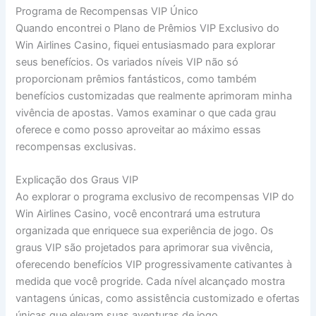
Programa de Recompensas VIP Único
Quando encontrei o Plano de Prêmios VIP Exclusivo do
Win Airlines Casino, fiquei entusiasmado para explorar
seus benefícios. Os variados níveis VIP não só
proporcionam prêmios fantásticos, como também
benefícios customizadas que realmente aprimoram minha
vivência de apostas. Vamos examinar o que cada grau
oferece e como posso aproveitar ao máximo essas
recompensas exclusivas.
Explicação dos Graus VIP
Ao explorar o programa exclusivo de recompensas VIP do
Win Airlines Casino, você encontrará uma estrutura
organizada que enriquece sua experiência de jogo. Os
graus VIP são projetados para aprimorar sua vivência,
oferecendo benefícios VIP progressivamente cativantes à
medida que você progride. Cada nível alcançado mostra
vantagens únicas, como assistência customizado e ofertas
únicas que elevam suas aventuras de jogo.