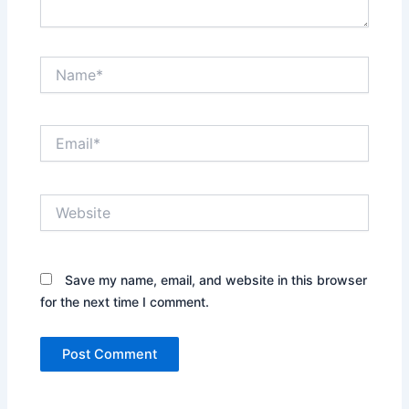
Name*
Email*
Website
Save my name, email, and website in this browser
for the next time I comment.