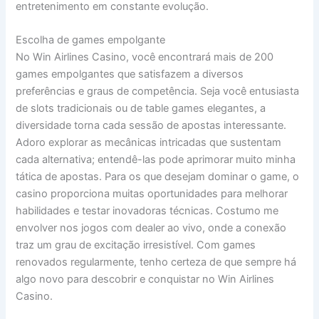
entretenimento em constante evolução.
Escolha de games empolgante
No Win Airlines Casino, você encontrará mais de 200
games empolgantes que satisfazem a diversos
preferências e graus de competência. Seja você entusiasta
de slots tradicionais ou de table games elegantes, a
diversidade torna cada sessão de apostas interessante.
Adoro explorar as mecânicas intricadas que sustentam
cada alternativa; entendê-las pode aprimorar muito minha
tática de apostas. Para os que desejam dominar o game, o
casino proporciona muitas oportunidades para melhorar
habilidades e testar inovadoras técnicas. Costumo me
envolver nos jogos com dealer ao vivo, onde a conexão
traz um grau de excitação irresistível. Com games
renovados regularmente, tenho certeza de que sempre há
algo novo para descobrir e conquistar no Win Airlines
Casino.