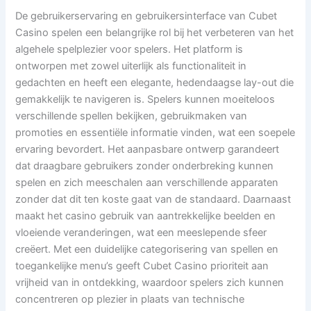
De gebruikerservaring en gebruikersinterface van Cubet
Casino spelen een belangrijke rol bij het verbeteren van het
algehele spelplezier voor spelers. Het platform is
ontworpen met zowel uiterlijk als functionaliteit in
gedachten en heeft een elegante, hedendaagse lay-out die
gemakkelijk te navigeren is. Spelers kunnen moeiteloos
verschillende spellen bekijken, gebruikmaken van
promoties en essentiële informatie vinden, wat een soepele
ervaring bevordert. Het aanpasbare ontwerp garandeert
dat draagbare gebruikers zonder onderbreking kunnen
spelen en zich meeschalen aan verschillende apparaten
zonder dat dit ten koste gaat van de standaard. Daarnaast
maakt het casino gebruik van aantrekkelijke beelden en
vloeiende veranderingen, wat een meeslepende sfeer
creëert. Met een duidelijke categorisering van spellen en
toegankelijke menu’s geeft Cubet Casino prioriteit aan
vrijheid van in ontdekking, waardoor spelers zich kunnen
concentreren op plezier in plaats van technische