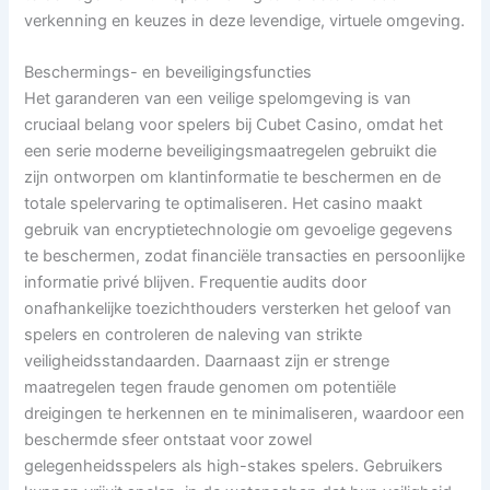
verkenning en keuzes in deze levendige, virtuele omgeving.
Beschermings- en beveiligingsfuncties
Het garanderen van een veilige spelomgeving is van
cruciaal belang voor spelers bij Cubet Casino, omdat het
een serie moderne beveiligingsmaatregelen gebruikt die
zijn ontworpen om klantinformatie te beschermen en de
totale spelervaring te optimaliseren. Het casino maakt
gebruik van encryptietechnologie om gevoelige gegevens
te beschermen, zodat financiële transacties en persoonlijke
informatie privé blijven. Frequentie audits door
onafhankelijke toezichthouders versterken het geloof van
spelers en controleren de naleving van strikte
veiligheidsstandaarden. Daarnaast zijn er strenge
maatregelen tegen fraude genomen om potentiële
dreigingen te herkennen en te minimaliseren, waardoor een
beschermde sfeer ontstaat voor zowel
gelegenheidsspelers als high-stakes spelers. Gebruikers