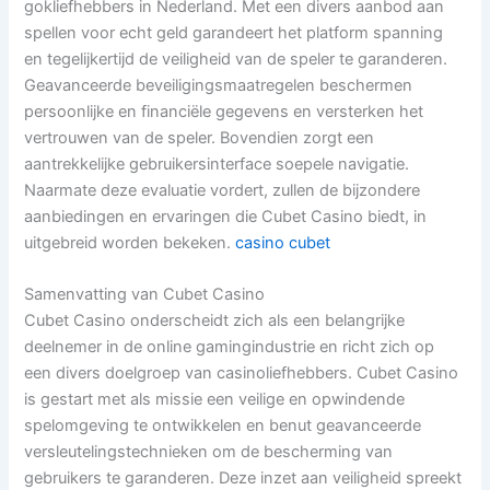
gokliefhebbers in Nederland. Met een divers aanbod aan
spellen voor echt geld garandeert het platform spanning
en tegelijkertijd de veiligheid van de speler te garanderen.
Geavanceerde beveiligingsmaatregelen beschermen
persoonlijke en financiële gegevens en versterken het
vertrouwen van de speler. Bovendien zorgt een
aantrekkelijke gebruikersinterface soepele navigatie.
Naarmate deze evaluatie vordert, zullen de bijzondere
aanbiedingen en ervaringen die Cubet Casino biedt, in
uitgebreid worden bekeken.
casino cubet
Samenvatting van Cubet Casino
Cubet Casino onderscheidt zich als een belangrijke
deelnemer in de online gamingindustrie en richt zich op
een divers doelgroep van casinoliefhebbers. Cubet Casino
is gestart met als missie een veilige en opwindende
spelomgeving te ontwikkelen en benut geavanceerde
versleutelingstechnieken om de bescherming van
gebruikers te garanderen. Deze inzet aan veiligheid spreekt