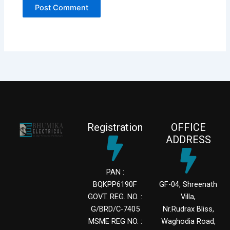
Registration
OFFICE
ADDRESS
PAN :
BQKPP6190F
GF-04, Shreenath
GOVT. REG. NO. :
Villa,
G/BRD/C-7405
Nr.Rudrax Bliss,
MSME REG NO. :
Waghodia Road,