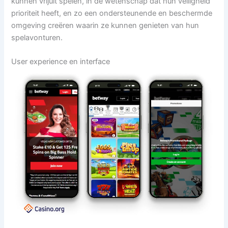
kunnen vrijuit spelen, in de wetenschap dat hun veiligheid
prioriteit heeft, en zo een ondersteunende en beschermde
omgeving creëren waarin ze kunnen genieten van hun
spelavonturen.
User experience en interface