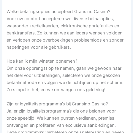
Welke betalingsopties accepteert Gransino Casino?
Voor uw comfort accepteren we diverse betaalopties,
waaronder kredietkaarten, elektronische portefeuilles en
banktransfers. Zo kunnen we aan ieders wensen voldoen
en verlopen onze overboekingen probleemloos en zonder
haperingen voor alle gebruikers.
Hoe kan ik mijn winsten opnemen?
Om onze opbrengst op te nemen, gaan we gewoon naar
het deel voor uitbetalingen, selecteren we onze gekozen
betaalmethode en volgen we de richtlijnen op het scherm.
Zo simpel is het, en we ontvangen ons geld vlug!
Zijn er loyaliteitsprogramma’s bij Gransino Casino?
Ja, er zijn loyaliteitsprogramma’s die ons belonen voor
onze speeltijd. We kunnen punten verdienen, premies
ontvangen en profiteren van exclusieve aanbiedingen.
Deze programma’s verbeteren onze spelervaring en geven