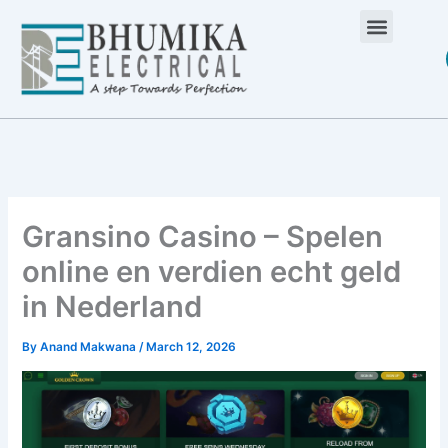
Skip
Menu
to
content
Gransino Casino – Spelen
online en verdien echt geld
in Nederland
By
Anand Makwana
/
March 12, 2026