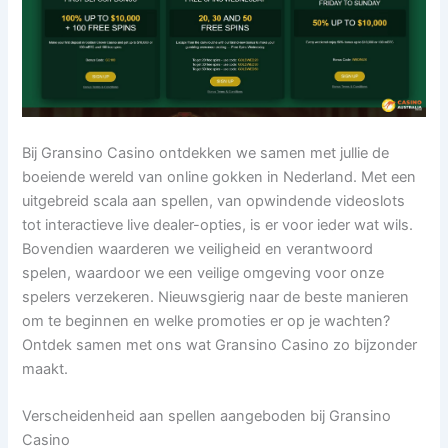
Bij Gransino Casino ontdekken we samen met jullie de
boeiende wereld van online gokken in Nederland. Met een
uitgebreid scala aan spellen, van opwindende videoslots
tot interactieve live dealer-opties, is er voor ieder wat wils.
Bovendien waarderen we veiligheid en verantwoord
spelen, waardoor we een veilige omgeving voor onze
spelers verzekeren. Nieuwsgierig naar de beste manieren
om te beginnen en welke promoties er op je wachten?
Ontdek samen met ons wat Gransino Casino zo bijzonder
maakt.
Verscheidenheid aan spellen aangeboden bij Gransino
Casino