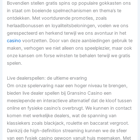
Bovendien stellen gratis spins op populaire gokkasten ons
in staat om boeiende spelmechanismen en thema’s te
ontdekken. Met voortdurende promoties, zoals
herlaadbonussen en loyaliteitsbeloningen, voelen we ons
gerespecteerd en herkend terwijl we ons avontuur in het
casino
voortzetten. Door van deze aanbiedingen gebruik te
maken, verhogen we niet alleen ons speelplezier, maar ook
onze kansen om forse winsten te behalen terwijl we gratis
spelen.
Live dealerspellen: de ultieme ervaring
Om onze spelervaring naar een hoger niveau te brengen,
bieden live dealer spellen bij Gransino Casino een
meeslepende en interactieve alternatief dat de kloof tussen
online en fysieke casino’s overbrugt. We kunnen in contact
komen met werkelijke dealers, wat de spanning van
klassiekers zoals blackjack, roulette en baccarat vergroot.
Dankzij de high-definition streaming kunnen we de sfeer
van een fysiek casino gewoon vanuit huis meemaken. Met