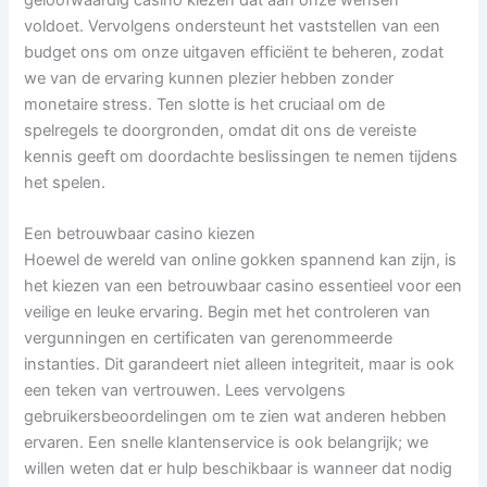
voldoet. Vervolgens ondersteunt het vaststellen van een
budget ons om onze uitgaven efficiënt te beheren, zodat
we van de ervaring kunnen plezier hebben zonder
monetaire stress. Ten slotte is het cruciaal om de
spelregels te doorgronden, omdat dit ons de vereiste
kennis geeft om doordachte beslissingen te nemen tijdens
het spelen.
Een betrouwbaar casino kiezen
Hoewel de wereld van online gokken spannend kan zijn, is
het kiezen van een betrouwbaar casino essentieel voor een
veilige en leuke ervaring. Begin met het controleren van
vergunningen en certificaten van gerenommeerde
instanties. Dit garandeert niet alleen integriteit, maar is ook
een teken van vertrouwen. Lees vervolgens
gebruikersbeoordelingen om te zien wat anderen hebben
ervaren. Een snelle klantenservice is ook belangrijk; we
willen weten dat er hulp beschikbaar is wanneer dat nodig