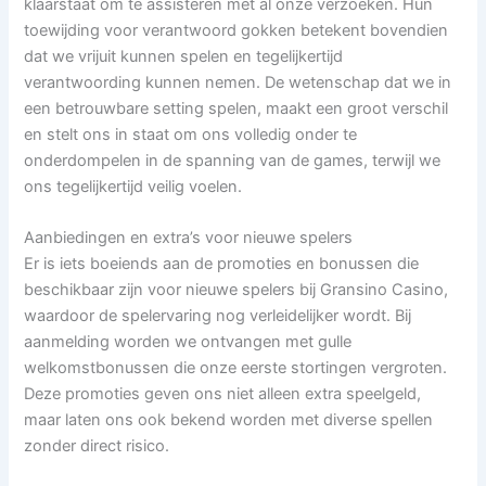
klaarstaat om te assisteren met al onze verzoeken. Hun
toewijding voor verantwoord gokken betekent bovendien
dat we vrijuit kunnen spelen en tegelijkertijd
verantwoording kunnen nemen. De wetenschap dat we in
een betrouwbare setting spelen, maakt een groot verschil
en stelt ons in staat om ons volledig onder te
onderdompelen in de spanning van de games, terwijl we
ons tegelijkertijd veilig voelen.
Aanbiedingen en extra’s voor nieuwe spelers
Er is iets boeiends aan de promoties en bonussen die
beschikbaar zijn voor nieuwe spelers bij Gransino Casino,
waardoor de spelervaring nog verleidelijker wordt. Bij
aanmelding worden we ontvangen met gulle
welkomstbonussen die onze eerste stortingen vergroten.
Deze promoties geven ons niet alleen extra speelgeld,
maar laten ons ook bekend worden met diverse spellen
zonder direct risico.