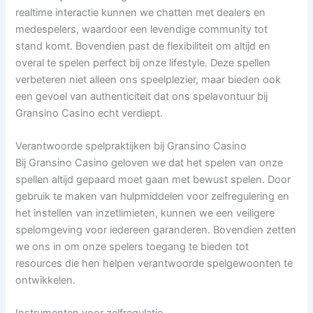
realtime interactie kunnen we chatten met dealers en
medespelers, waardoor een levendige community tot
stand komt. Bovendien past de flexibiliteit om altijd en
overal te spelen perfect bij onze lifestyle. Deze spellen
verbeteren niet alleen ons speelplezier, maar bieden ook
een gevoel van authenticiteit dat ons spelavontuur bij
Gransino Casino echt verdiept.
Verantwoorde spelpraktijken bij Gransino Casino
Bij Gransino Casino geloven we dat het spelen van onze
spellen altijd gepaard moet gaan met bewust spelen. Door
gebruik te maken van hulpmiddelen voor zelfregulering en
het instellen van inzetlimieten, kunnen we een veiligere
spelomgeving voor iedereen garanderen. Bovendien zetten
we ons in om onze spelers toegang te bieden tot
resources die hen helpen verantwoorde spelgewoonten te
ontwikkelen.