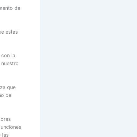
omento de
ue estas
 con la
 nuestro
eza que
no del
dores
funciones
 las