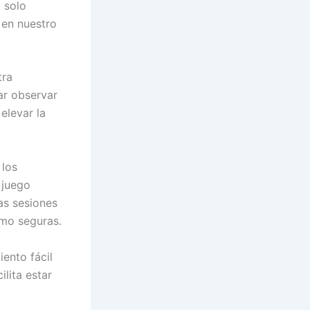
 solo
 en nuestro
tra
ar observar
elevar la
 los
 juego
as sesiones
omo seguras.
ento fácil
lita estar