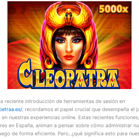
 la reciente introducción de herramientas de sesión en
betraa.es/
, recordamos el papel crucial que desempeña el 
 en nuestras experiencias online. Estas recientes funciones
res en España, animan a pensar sobre cómo administrar nu
uego de forma eficiente. Pero, ¿qué significa esto para nue