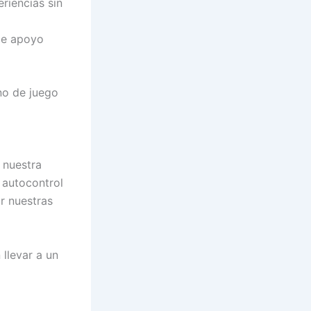
riencias sin
de apoyo
no de juego
 nuestra
 autocontrol
r nuestras
llevar a un