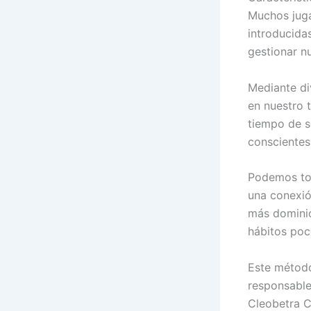
Muchos juga
introducida
gestionar n
Mediante di
en nuestro 
tiempo de s
conscientes
Podemos tom
una conexió
más dominio
hábitos poc
Este método
responsables
Cleobetra C