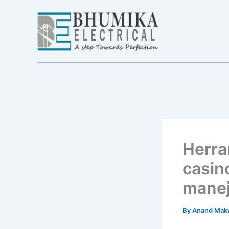
Skip
to
content
Herra
casin
manej
By
Anand Ma