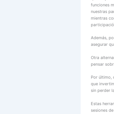
funciones m
nuestras pa
mientras co
participació
Además, pod
asegurar qu
Otra altern
pensar sobr
Por último,
que inverti
sin perder 
Estas herra
sesiones de 