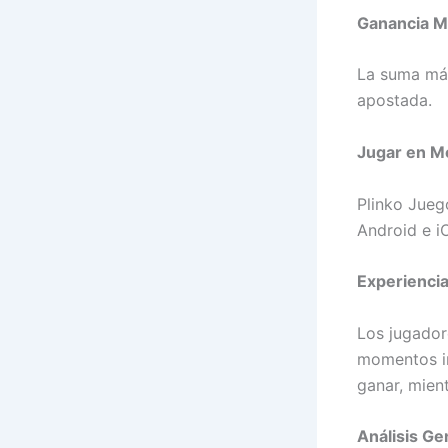
Ganancia 
La suma máx
apostada.
Jugar en Mo
Plinko Jueg
Android e i
Experienci
Los jugador
momentos in
ganar, mient
Análisis Ge