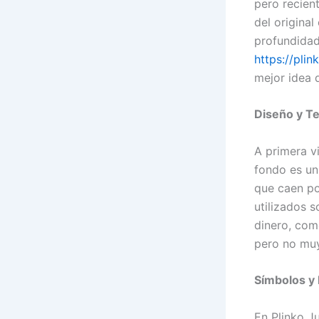
pero recien
del origina
profundidad 
https://plin
mejor idea d
Diseño y T
A primera v
fondo es un
que caen po
utilizados 
dinero, com
pero no muy
Símbolos y
En Plinko J