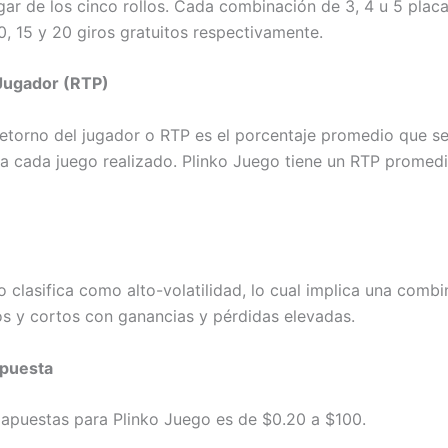
ugar de los cinco rollos. Cada combinación de 3, 4 u 5 plac
0, 15 y 20 giros gratuitos respectivamente.
 Jugador (RTP)
retorno del jugador o RTP es el porcentaje promedio que se
a cada juego realizado. Plinko Juego tiene un RTP promed
o clasifica como alto-volatilidad, lo cual implica una comb
os y cortos con ganancias y pérdidas elevadas.
puesta
 apuestas para Plinko Juego es de $0.20 a $100.