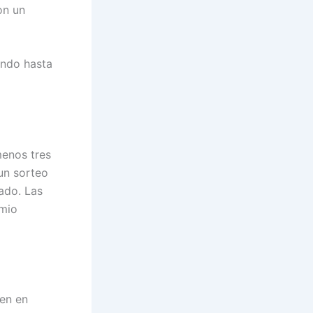
on un
ando hasta
menos tres
 un sorteo
ado. Las
emio
cen en