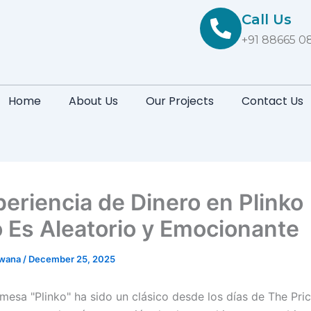
Call Us
+91 88665 0
Home
About Us
Our Projects
Contact Us
periencia de Dinero en Plinko
 Es Aleatorio y Emocionante
kwana
/
December 25, 2025
mesa "Plinko" ha sido un clásico desde los días de The Price