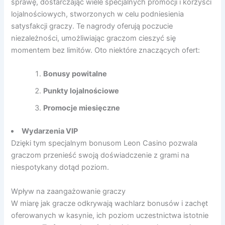
sprawę, dostarczając wiele specjalnych promocji i korzyści
lojalnościowych, stworzonych w celu podniesienia
satysfakcji graczy. Te nagrody oferują poczucie
niezależności, umożliwiając graczom cieszyć się
momentem bez limitów. Oto niektóre znaczących ofert:
Bonusy powitalne
Punkty lojalnościowe
Promocje miesięczne
Wydarzenia VIP
Dzięki tym specjalnym bonusom Leon Casino pozwala
graczom przenieść swoją doświadczenie z grami na
niespotykany dotąd poziom.
Wpływ na zaangażowanie graczy
W miarę jak gracze odkrywają wachlarz bonusów i zachęt
oferowanych w kasynie, ich poziom uczestnictwa istotnie