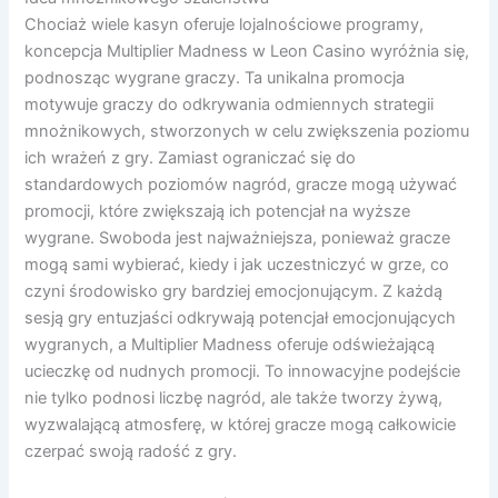
Chociaż wiele kasyn oferuje lojalnościowe programy,
koncepcja Multiplier Madness w Leon Casino wyróżnia się,
podnosząc wygrane graczy. Ta unikalna promocja
motywuje graczy do odkrywania odmiennych strategii
mnożnikowych, stworzonych w celu zwiększenia poziomu
ich wrażeń z gry. Zamiast ograniczać się do
standardowych poziomów nagród, gracze mogą używać
promocji, które zwiększają ich potencjał na wyższe
wygrane. Swoboda jest najważniejsza, ponieważ gracze
mogą sami wybierać, kiedy i jak uczestniczyć w grze, co
czyni środowisko gry bardziej emocjonującym. Z każdą
sesją gry entuzjaści odkrywają potencjał emocjonujących
wygranych, a Multiplier Madness oferuje odświeżającą
ucieczkę od nudnych promocji. To innowacyjne podejście
nie tylko podnosi liczbę nagród, ale także tworzy żywą,
wyzwalającą atmosferę, w której gracze mogą całkowicie
czerpać swoją radość z gry.