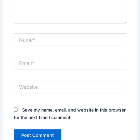
Name*
Email*
Website
Save my name, email, and website in this browser
for the next time I comment.