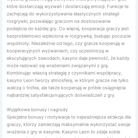
które dostarczają wyzwań i dostarczają emocji. Funkcje te
zachęcają do wykorzystywania elastycznych strategii
rozgrywki, pozwalając graczom na dostosowanie
podejścia do każdej gry. Co więcej, kooperacja graczy jest
bezproblemowo wpleciona w rozgrywkę, budując poczucie
wspólnoty. Niezależnie od tego, czy gracze kooperują w
kooperacyjnych wyzwaniach, czy uczestniczą w
ekscytujących zawodach, kasyno daje pewność, że każdy
może radować się wrażeniami związanymi z grą.
Kombinując własną strategię z czynnikami współpracy,
kasyno Leon tworzy atmosferę, w którym gracze nie tylko
walczą o trofea, ale także kooperują w próbie osiągnięcia
najbardziej satysfakcjonujących doświadczeń z gry.
Wyjątkowe bonusy i nagrody
Specjalne bonusy i motywacje to najważniejsza atrakcja dla
graczy, którzy zamierzają maksymalnie wykorzystać swoje
wrażenia z gry w kasynie. Kasyno Leon to zdaje sobie