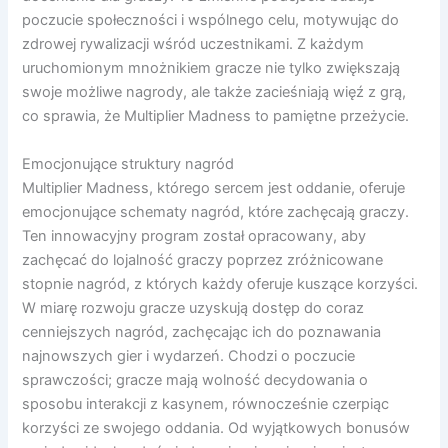
poczucie społeczności i wspólnego celu, motywując do
zdrowej rywalizacji wśród uczestnikami. Z każdym
uruchomionym mnożnikiem gracze nie tylko zwiększają
swoje możliwe nagrody, ale także zacieśniają więź z grą,
co sprawia, że Multiplier Madness to pamiętne przeżycie.
Emocjonujące struktury nagród
Multiplier Madness, którego sercem jest oddanie, oferuje
emocjonujące schematy nagród, które zachęcają graczy.
Ten innowacyjny program został opracowany, aby
zachęcać do lojalność graczy poprzez zróżnicowane
stopnie nagród, z których każdy oferuje kuszące korzyści.
W miarę rozwoju gracze uzyskują dostęp do coraz
cenniejszych nagród, zachęcając ich do poznawania
najnowszych gier i wydarzeń. Chodzi o poczucie
sprawczości; gracze mają wolność decydowania o
sposobu interakcji z kasynem, równocześnie czerpiąc
korzyści ze swojego oddania. Od wyjątkowych bonusów