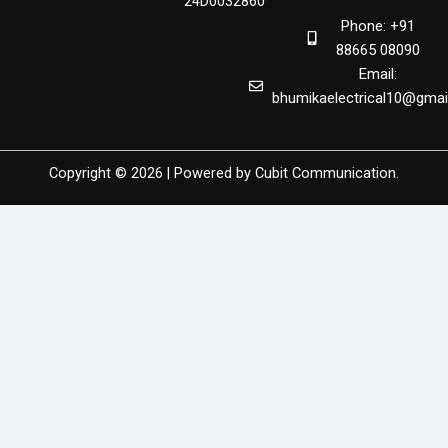
24D0032860
Phone: +91
88665 08090
Email:
bhumikaelectrical10@gmai
Copyright © 2026 | Powered by
Cubit Communication.