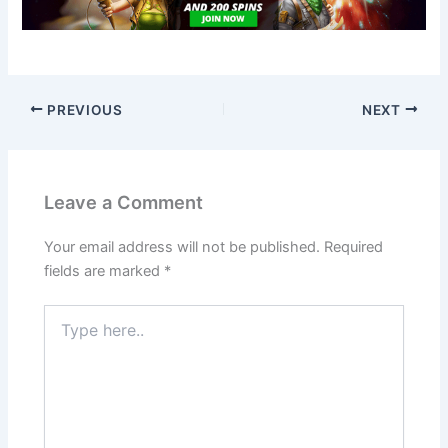
PREVIOUS
NEXT
Leave a Comment
Your email address will not be published.
Required
fields are marked
*
Type
here..