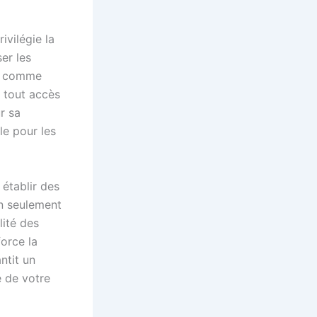
vilégie la
er les
ri comme
e tout accès
r sa
le pour les
établir des
on seulement
lité des
force la
ntit un
é de votre