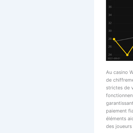
Au casino W
de chiffreme
strictes de
fonctionnent
garantissan
paiement fia
éléments ai
des joueurs