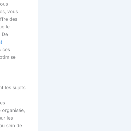
Vous
es, vous
ffre des
ue le
. De
nt
c ces
ptimise
t les sujets
des
e organisée,
ur les
au sein de