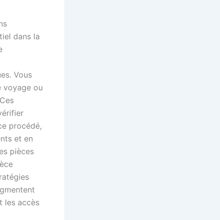
ns
tiel dans la
e
ues. Vous
e voyage ou
 Ces
érifier
 ce procédé,
nts et en
des pièces
ièce
ratégies
augmentent
t les accès