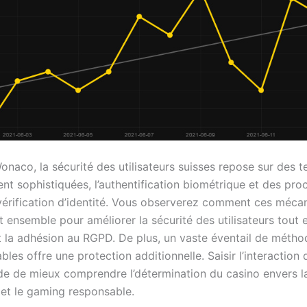
onaco, la sécurité des utilisateurs suisses repose sur des 
nt sophistiquées, l’authentification biométrique et des pro
 vérification d’identité. Vous observerez comment ces méc
 ensemble pour améliorer la sécurité des utilisateurs tout 
t la adhésion au RGPD. De plus, un vaste éventail de méth
bles offre une protection additionnelle. Saisir l’interaction
de de mieux comprendre l’détermination du casino envers l
 et le gaming responsable.