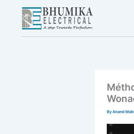
Skip
to
content
Métho
Wonac
By
Anand Ma