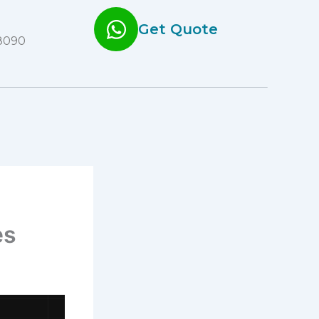
Get Quote
8090
es