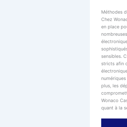
Méthodes de
Chez Wonaco
en place po
nombreuses 
électroniqu
sophistiqué
sensibles. 
stricts afin
électroniqu
numériques u
plus, les dé
compromettr
Wonaco Casi
quant à la s