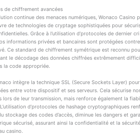
s de chiffrement avancées
olution continue des menaces numériques, Wonaco Casino pri
re de technologies de cryptage sophistiquées pour sécuris
identielles. Grâce à l’utilisation d’protocoles de dernier c
vos informations privées et bancaires sont protégées contr
é. Ce standard de chiffrement symétrique est reconnu pou
isant le décodage des données chiffrées extrêmement diffici
s la code appropriée.
naco intègre la technique SSL (Secure Sockets Layer) pour 
sées entre votre dispositif et ses serveurs. Cela sécurise n
lors de leur transmission, mais renforce également la fiabi
. L’utilisation d’protocoles de hashage cryptographiques ren
du stockage des codes d’accès, diminue les dangers et gara
ique sécurisé, assurant ainsi la confidentialité et la sécurit
au casino.