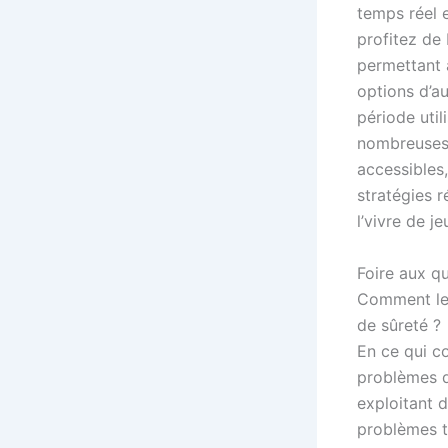
temps réel e
profitez de
permettant 
options d’au
période util
nombreuses 
accessibles,
stratégies 
l’vivre de 
Foire aux q
Comment le 
de sûreté ?
En ce qui c
problèmes d
exploitant 
problèmes t