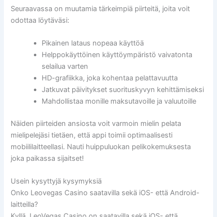
Seuraavassa on muutamia tärkeimpiä piirteitä, joita voit
odottaa löytäväsi:
Pikainen lataus nopeaa käyttöä
Helppokäyttöinen käyttöympäristö vaivatonta
selailua varten
HD-grafiikka, joka kohentaa pelattavuutta
Jatkuvat päivitykset suorituskyvyn kehittämiseksi
Mahdollistaa monille maksutavoille ja valuutoille
Näiden piirteiden ansiosta voit varmoin mielin pelata
mielipelejäsi tietäen, että appi toimii optimaalisesti
mobiililaitteellasi. Nauti huippuluokan pelikokemuksesta
joka paikassa sijaitset!
Usein kysyttyjä kysymyksiä
Onko Leovegas Casino saatavilla sekä iOS- että Android-
laitteilla?
Kyllä, LeoVegas Casino on saatavilla sekä iOS- että