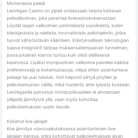
Monenlaisia pelejä
LeoVegas Casino on ylpeä voidessaan tarjota kattavan
pelivalikoiman, joka parantaa livekasinokokemustasi.
Löydät laajan valikoiman perinteisistä suosikeista, kuten
blackjackista ja ruletista, innovatiivisiin peliohjelmiin, jotka
tuovat sähköistävän käänteen. Edistyksellisen teknologian
sujuva integrointi tarjoaa mukaansatempaavan tunnelman,
jossa jokainen kierros tuntuu kuin olisit ylellisessä
kasinossa. Lisäksi monipuolinen valikoima palvelee kaikkia
preferenssejä ja kokemustasoja, olitpa sitten asiantunteva
pelaaja tai uusi tulokas. Voit helposti siirtyä pöytien ja
pelikokemusten välillä, mikä huolehtii, ettei tylsisty koskaan.
LeoVegasilla panostus monipuolisuuteen ei ainoastaan
ylläpidä jännitystä yllä, vaan myös kohottaa
pelikokemuksesi uusiin tasolle.
Kokenut live-jakajat
Koe jännitys vuorovaikutuksessa asiantuntevien live-
jakajien kanssa, jotka kohottavat pelikokemuksesi aivan