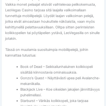
Vaikka monet pelaajat etsivät vaihtelevaa pelikokemusta,
LeoVegas Casino tarjoaa sitä laajalla valikoimallaan
tunnettuja mobiilipelejä. Löydät laajan valikoiman pelejä,
jotka eivät ainoastaan houkuttele näköaistia, vaan myös
kehittyneillä pelattavuuksillaan. Olitpa sitten perinteisten
kolikkopelien tai pöytäpelien ystävä, LeoVegasilla on sinulle
jotakin.
Tässä on muutamia suosituimpia mobiilipelejä, joihin
kannattaa tutustua:
Book of Dead – Seikkailunhaluinen kolikkopeli
sisältää kiinnostavia ominaisuuksia.
Gonzo’s Quest – Näyttävästi upea peli Avalanche-
mekaniikalla.
Blackjack Live – Koe oikeiden jakajien jännittävyys
puhelimellasi.
Starburst – Värikäs kolikkopeli, joka tarjoaa