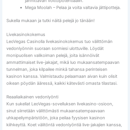
jännittävän voittopotentiaalin.
Mega Moolah – Pelaa ja voita valtavia jättipotteja.
Sukella mukaan ja tutki näitä pelejä jo tänään!
Livekasinokokemus
LeoVegas Casinolla livekasinokokemus tuo välittömän
vedonlyönnin suoraan sormiesi ulottuville. Löydät
monipuolisen valikoiman pelejä, joita isännöivät
ammattimaiset live-jakajat, mikä luo mukaansatempaavan
tunnelman, joka kilpailee minkä tahansa perinteisen
kasinon kanssa. Valmistaudu pelaamaan aivan kuin olisit
oikean pöydän ääressä, kaikki kätevästi omasta tilastasi.
Reaaliaikainen vedonlyönti
Kun sukellat LeoVegas-sovelluksen livekasino-osioon,
sinut siirretään välittömästi mukaansatempaavaan
uhkapeliympäristöön, joka peilaa fyysisen kasinon
kiihkeyttä. Koet välitöntä vedonlyöntiä live-jakajien kanssa,