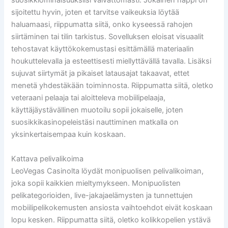
suosikkiominaisuuksiisi vaivattomasti. Jokainen nappi on
sijoitettu hyvin, joten et tarvitse vaikeuksia löytää
haluamaasi, riippumatta siitä, onko kyseessä rahojen
siirtäminen tai tilin tarkistus. Sovelluksen eloisat visuaalit
tehostavat käyttökokemustasi esittämällä materiaalin
houkuttelevalla ja esteettisesti miellyttävällä tavalla. Lisäksi
sujuvat siirtymät ja pikaiset latausajat takaavat, ettet
menetä yhdestäkään toiminnosta. Riippumatta siitä, oletko
veteraani pelaaja tai aloitteleva mobiilipelaaja,
käyttäjäystävällinen muotoilu sopii jokaiselle, joten
suosikkikasinopeleistäsi nauttiminen matkalla on
yksinkertaisempaa kuin koskaan.
Kattava pelivalikoima
LeoVegas Casinolta löydät monipuolisen pelivalikoiman,
joka sopii kaikkien mieltymykseen. Monipuolisten
pelikategorioiden, live-jakajaelämysten ja tunnettujen
mobiilipelikokemusten ansiosta vaihtoehdot eivät koskaan
lopu kesken. Riippumatta siitä, oletko kolikkopelien ystävä