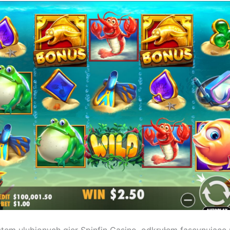
stem ulubionych gier Spinfin Casino, odkryłem fascynujące