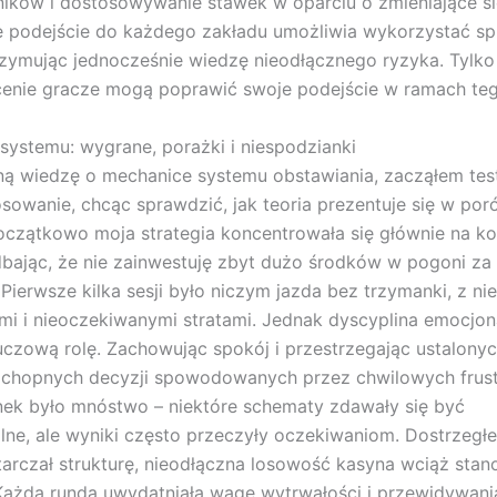
ików i dostosowywanie stawek w oparciu o zmieniające si
 podejście do każdego zakładu umożliwia wykorzystać sp
rzymując jednocześnie wiedzę nieodłącznego ryzyka. Tylko
cenie gracze mogą poprawić swoje podejście w ramach te
systemu: wygrane, porażki i niespodzianki
ną wiedzę o mechanice systemu obstawiania, zacząłem te
osowanie, chcąc sprawdzić, jak teoria prezentuje się w por
oczątkowo moja strategia koncentrowała się głównie na kon
dbając, że nie zainwestuję zbyt dużo środków w pogoni za
Pierwsze kilka sesji było niczym jazda bez trzymanki, z nie
i i nieoczekiwanymi stratami. Jednak dyscyplina emocjon
uczową rolę. Zachowując spokój i przestrzegając ustalonyc
chopnych decyzji spowodowanych przez chwilowych frustr
ek było mnóstwo – niektóre schematy zdawały się być
ne, ale wyniki często przeczyły oczekiwaniom. Dostrzegł
arczał strukturę, nieodłączna losowość kasyna wciąż stan
Każda runda uwydatniała wagę wytrwałości i przewidywani