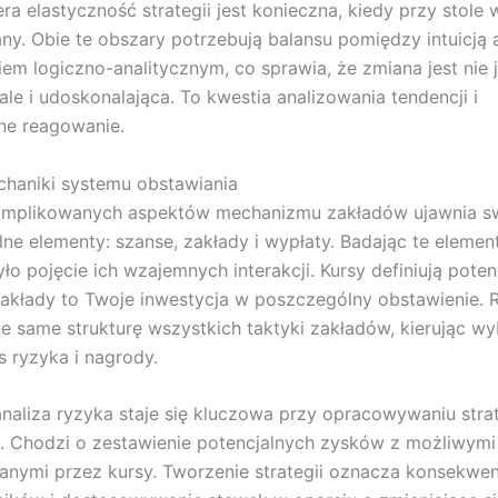
ra elastyczność strategii jest konieczna, kiedy przy stole 
ny. Obie te obszary potrzebują balansu pomiędzy intuicją 
m logiczno-analitycznym, co sprawia, że zmiana jest nie 
ale i udoskonalająca. To kwestia analizowania tendencji i
e reagowanie.
haniki systemu obstawiania
omplikowanych aspektów mechanizmu zakładów ujawnia s
ne elementy: szanse, zakłady i wypłaty. Badając te element
ło pojęcie ich wzajemnych interakcji. Kursy definiują poten
zakłady to Twoje inwestycja w poszczególny obstawienie.
e same strukturę wszystkich taktyki zakładów, kierując w
s ryzyka i nagrody.
naliza ryzyka staje się kluczowa przy opracowywaniu strat
. Chodzi o zestawienie potencjalnych zysków z możliwymi 
nymi przez kursy. Tworzenie strategii oznacza konsekwe