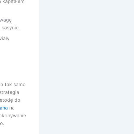
a kapitałem
uwagę
 kasynie.
iały
ia tak samo
trategia
metodę do
ana
na
dokonywanie
o.