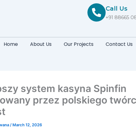
Call Us
+91 88665 0
Home
About Us
Our Projects
Contact Us
pszy system kasyna Spinfin
zowany przez polskiego twór
st
kwana
/
March 12, 2026