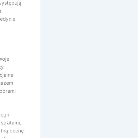
występują
a
jedynie
woje
y,
cjalne
 Razem
yborami
egii
stratami,
ntną ocenę