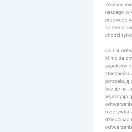
Zrozumienie
naszego wro
przewagę w
zainteresow
chodzi tylk
Od list odt
Mimo że zm
aspektów po
zbieżności 
potrzebują 
bazuje na z
wymagają gł
odtwarzani
rozgrywka 
dziedzinach
odtwarzania