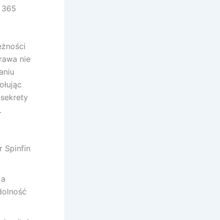
eżności
rawa nie
aniu
ołując
sekrety
.
 Spinfin
 a
dolność