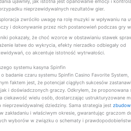
ania ujawniły, jak istotna jest opanowanie emocji i kontrol
przypadku nieprzewidywalnych rezultatów gier.
sploracja zwróciło uwagę na rolę muzyki w wpływaniu na 
aczy i dokonywanie przez nich postanowień podczas gry w
niki pokazały, że choć wzorce w obstawianiu stawek spraw
ażenie łatwe do wykrycia, efekty nierzadko odbiegały od
zewidywań, co akcentuje istotność wytrwałości.
szego systemu kasyna Spinfin
i o badanie czaru systemu Spinfin Casino Favorite System,
ym faktem jest, że potencjał ciągłych sukcesów zastanaw
 jak i doświadczonych graczy. Odkryłem, że proponowana s
a ciekawość wielu osób, dostarczając ustrukturyzowane 
nieprzewidywalnej dziedziny. Sama strategia jest
zbudow
 w zakładaniu i właściwym okresie, gwarantując graczom 
ych wyborów w związku o schematy i prawdopodobieństw