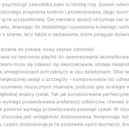
 psychologii zawodnika pełni tu istotną rolę. System odwoł
dzonego pragnienia kontroli i przewidywania, dając iluzo
 grze przypadkowej. Ów mentalny spokój utrzymuje nas w
aniu, skłaniając do dokładnego rozważenia kolejnego ruchu
o o szanse, lecz także o nastawienie, które potęguje doświ
warzania do pokera: nowy zestaw zdolności
iana od tworzenia playlist do opanowywania skomplikow
kera może się zdawać się nieoczekiwane, istnieje niespo
w umiejętnościach potrzebnych w obu dziedzinach. Obie t
zwiększonej uwagi o szczegóły – komponowanie list odtwa
rozumieniu muzycznych niuansów, podczas gdy strategie 
ębokiej analizy rywali. Tak jak komponowanie perfekcyjnej 
a wymaga przewidywania preferencji odbiorców, również 
w pokerze wymaga przewidywania posunięć rywali. W ob
 kluczowa jest umiejętność dostosowania. Komponując list
, często dostosowuję je na podstawie opinii słuchaczy. An