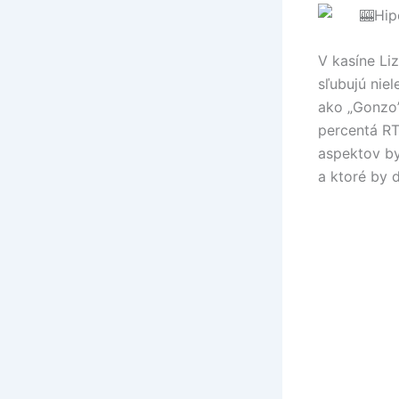
V kasíne Li
sľubujú niel
ako „Gonzo’
percentá RT
aspektov by
a ktoré by d