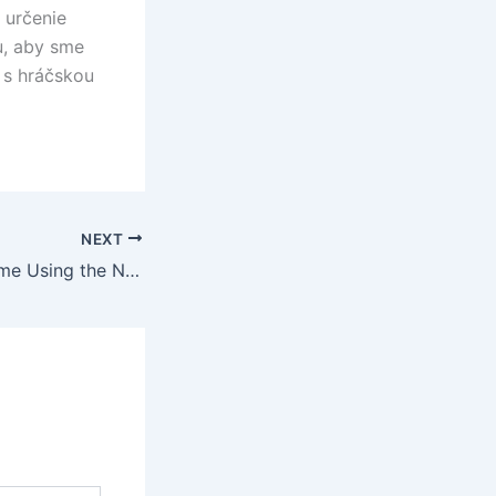
určenie
u, aby sme
í s hráčskou
NEXT
Boost Your Playtime Using the No-Cost Trial Version of Wild Multi Stars