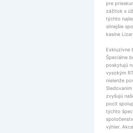
pre priesku
zážitok s ú
týchto najle
silnejšie s
kasíne Lizar
Exkluzívne 
Špeciálne b
poskytujú n
vysokým RTP
nielenže pos
Sledovaním
zvyšujú naš
pocit spolu
týchto špec
spoločenstv
výhier. Akc