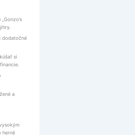
 „Gonzo’s
ýhry.
m dodatočné
kúšať si
financie.
o
ážené a
 vysokým
e herné