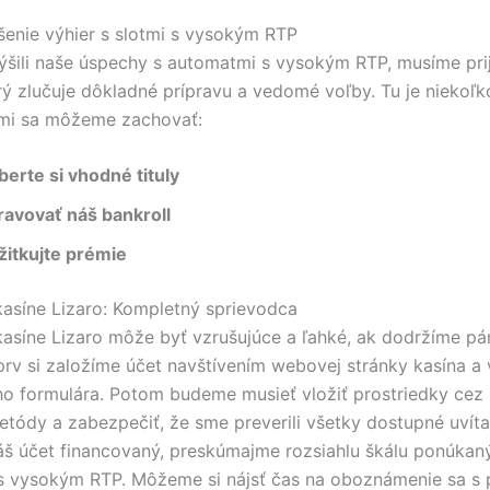
šenie výhier s slotmi s vysokým RTP
šili naše úspechy s automatmi s vysokým RTP, musíme prij
rý zlučuje dôkladné prípravu a vedomé voľby. Tu je niekoľk
ými sa môžeme zachovať:
berte si vhodné tituly
ravovať náš bankroll
žitkujte prémie
kasíne Lizaro: Kompletný sprievodca
kasíne Lizaro môže byť vzrušujúce a ľahké, ak dodržíme pá
prv si založíme účet navštívením webovej stránky kasína a 
ho formulára. Potom budeme musieť vložiť prostriedky cez 
etódy a zabezpečiť, že sme preverili všetky dostupné uvíta
š účet financovaný, preskúmajme rozsiahlu škálu ponúkan
 vysokým RTP. Môžeme si nájsť čas na oboznámenie sa s 