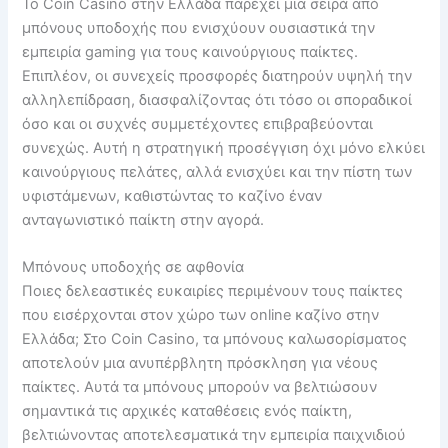
Το Coin Casino στην Ελλάδα παρέχει μια σειρά από
μπόνους υποδοχής που ενισχύουν ουσιαστικά την
εμπειρία gaming για τους καινούργιους παίκτες.
Επιπλέον, οι συνεχείς προσφορές διατηρούν υψηλή την
αλληλεπίδραση, διασφαλίζοντας ότι τόσο οι σποραδικοί
όσο και οι συχνές συμμετέχοντες επιβραβεύονται
συνεχώς. Αυτή η στρατηγική προσέγγιση όχι μόνο ελκύει
καινούργιους πελάτες, αλλά ενισχύει και την πίστη των
υφιστάμενων, καθιστώντας το καζίνο έναν
ανταγωνιστικό παίκτη στην αγορά.
Μπόνους υποδοχής σε αφθονία
Ποιες δελεαστικές ευκαιρίες περιμένουν τους παίκτες
που εισέρχονται στον χώρο των online καζίνο στην
Ελλάδα; Στο Coin Casino, τα μπόνους καλωσορίσματος
αποτελούν μια ανυπέρβλητη πρόσκληση για νέους
παίκτες. Αυτά τα μπόνους μπορούν να βελτιώσουν
σημαντικά τις αρχικές καταθέσεις ενός παίκτη,
βελτιώνοντας αποτελεσματικά την εμπειρία παιχνιδιού