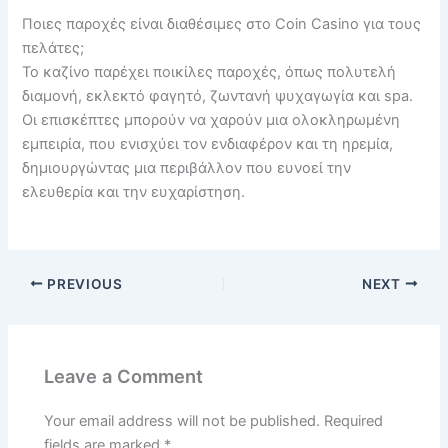
Ποιες παροχές είναι διαθέσιμες στο Coin Casino για τους
πελάτες;
Το καζίνο παρέχει ποικίλες παροχές, όπως πολυτελή
διαμονή, εκλεκτό φαγητό, ζωντανή ψυχαγωγία και spa.
Οι επισκέπτες μπορούν να χαρούν μια ολοκληρωμένη
εμπειρία, που ενισχύει τον ενδιαφέρον και τη ηρεμία,
δημιουργώντας μια περιβάλλον που ευνοεί την
ελευθερία και την ευχαρίστηση.
PREVIOUS
NEXT
Leave a Comment
Your email address will not be published.
Required
fields are marked
*