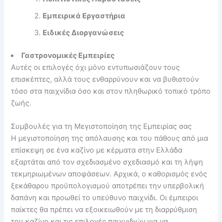
Εμπειρικά Εργαστήρια
Ειδικές Διοργανώσεις
Γαστρονομικές Εμπειρίες
Αυτές οι επιλογές όχι μόνο εντυπωσιάζουν τους
επισκέπτες, αλλά τους ενθαρρύνουν και να βυθιστούν
τόσο στα παιχνίδια όσο και στον πληθωρικό τοπικό τρόπο
ζωής.
Συμβουλές για τη Μεγιστοποίηση της Εμπειρίας σας
Η μεγιστοποίηση της απόλαυσης και του πάθους από μια
επίσκεψη σε ένα καζίνο με κέρματα στην Ελλάδα
εξαρτάται από τον σχεδιασμένο σχεδιασμό και τη λήψη
τεκμηριωμένων αποφάσεων. Αρχικά, ο καθορισμός ενός
ξεκάθαρου προϋπολογισμού αποτρέπει την υπερβολική
δαπάνη και προωθεί το υπεύθυνο παιχνίδι. Οι έμπειροι
παίκτες θα πρέπει να εξοικειωθούν με τη διαρρύθμιση
του καζίνο και τις επιλογές παιχνιδιών για να