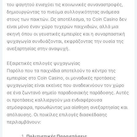
του φαγητού ενισχύει τις κοινωνικές συναναστροφές,
δημιουργώντας το πνεύμα συλλογικότητας ανάμεσα
στους των παικτών. Ως αποτέλεσμα, το Coin Casino δεν
είναι μόνο έναν χώρο τυχερών παιχνιδιών, αλλά μια
σκηνή όπου οι γευστικές εμπειρίες και η συναρπαστική
ψυχαγωγία συνδυάζονται, εκφράζοντας την ουσία της
ανεξαρτησίας στην αναψυχή.
Εξαιρετικές επιλογές ψυχαγωγίας
Παρόλο που τα παιχνίδια αποτελούν το κέντρο της
εμπειρίας στο Coin Casino, οι μοναδικές προτάσεις
ψυχαγωγίας είναι εκείνες που αναδεικνύουν τον χώρο
σε ένα ζωντανό σημείο παραδοσιακής παράδοσης. Αυτές
οι προτάσεις καλλιεργούν μια ενδιαφέρουσα
ατμόσφαιρα, προωθώντας μια αίσθηση ανεξαρτησίας και
απόλαυσης. Οι ποικίλες επιλογές διασκέδασης
περιλαμβάνουν:
Πολιτιστικές Παραστάσεις