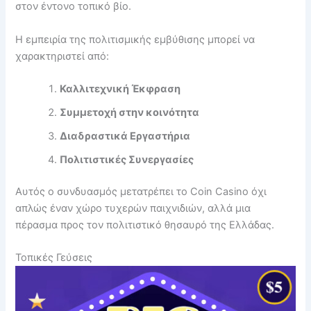
στον έντονο τοπικό βίο.
Η εμπειρία της πολιτισμικής εμβύθισης μπορεί να
χαρακτηριστεί από:
Καλλιτεχνική Έκφραση
Συμμετοχή στην κοινότητα
Διαδραστικά Εργαστήρια
Πολιτιστικές Συνεργασίες
Αυτός ο συνδυασμός μετατρέπει το Coin Casino όχι
απλώς έναν χώρο τυχερών παιχνιδιών, αλλά μια
πέρασμα προς τον πολιτιστικό θησαυρό της Ελλάδας.
Τοπικές Γεύσεις