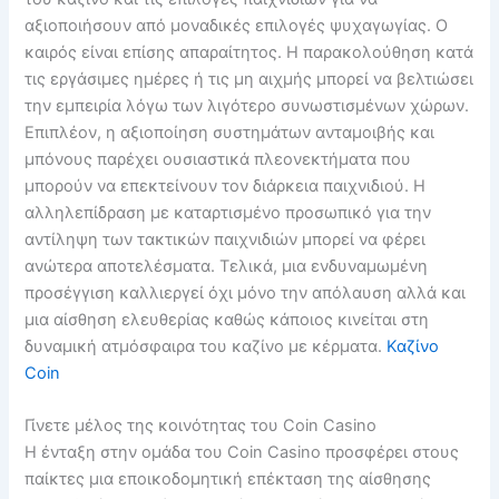
αξιοποιήσουν από μοναδικές επιλογές ψυχαγωγίας. Ο
καιρός είναι επίσης απαραίτητος. Η παρακολούθηση κατά
τις εργάσιμες ημέρες ή τις μη αιχμής μπορεί να βελτιώσει
την εμπειρία λόγω των λιγότερο συνωστισμένων χώρων.
Επιπλέον, η αξιοποίηση συστημάτων ανταμοιβής και
μπόνους παρέχει ουσιαστικά πλεονεκτήματα που
μπορούν να επεκτείνουν τον διάρκεια παιχνιδιού. Η
αλληλεπίδραση με καταρτισμένο προσωπικό για την
αντίληψη των τακτικών παιχνιδιών μπορεί να φέρει
ανώτερα αποτελέσματα. Τελικά, μια ενδυναμωμένη
προσέγγιση καλλιεργεί όχι μόνο την απόλαυση αλλά και
μια αίσθηση ελευθερίας καθώς κάποιος κινείται στη
δυναμική ατμόσφαιρα του καζίνο με κέρματα.
Καζίνο
Coin
Γίνετε μέλος της κοινότητας του Coin Casino
Η ένταξη στην ομάδα του Coin Casino προσφέρει στους
παίκτες μια εποικοδομητική επέκταση της αίσθησης