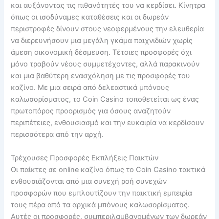
και αυξάνοντας τις πιθανότητές του να κερδίσει. Κίνητρα
όπως οι ισοδύναμες καταθέσεις και οι δωρεάν
περιστροφές δίνουν στους νεοφερμένους την ελευθερία
να διερευνήσουν μια μεγάλη γκάμα παιχνιδιών χωρίς
άμεση οικονομική δέσμευση. Τέτοιες προσφορές όχι
μόνο τραβούν νέους συμμετέχοντες, αλλά παρακινούν
και μια βαθύτερη ενασχόληση με τις προσφορές του
καζίνο. Με μια σειρά από δελεαστικά μπόνους
καλωσορίσματος, το Coin Casino τοποθετείται ως ένας
πρωτοπόρος προορισμός για όσους αναζητούν
περιπέτειες, ενθουσιασμό και την ευκαιρία να κερδίσουν
περισσότερα από την αρχή.
Τρέχουσες Προσφορές Εκπλήξεις Παικτών
Οι παίκτες σε online καζίνο όπως το Coin Casino τακτικά
ενθουσιάζονται από μια συνεχή ροή συνεχών
προσφορών που εμπλουτίζουν την παικτική εμπειρία
τους πέρα από τα αρχικά μπόνους καλωσορίσματος.
Αυτές οι προσφορές, συμπεριλαμβανομένων των δωρεάν