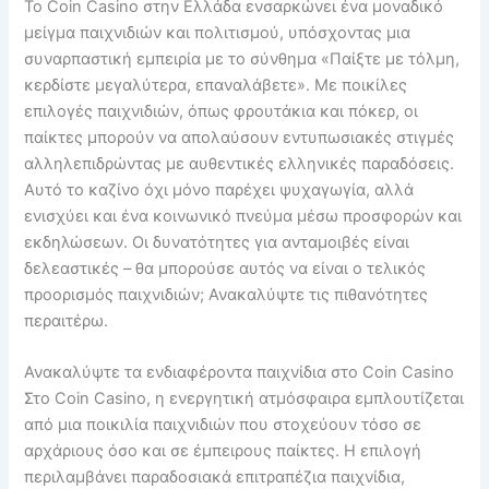
Το Coin Casino στην Ελλάδα ενσαρκώνει ένα μοναδικό
μείγμα παιχνιδιών και πολιτισμού, υπόσχοντας μια
συναρπαστική εμπειρία με το σύνθημα «Παίξτε με τόλμη,
κερδίστε μεγαλύτερα, επαναλάβετε». Με ποικίλες
επιλογές παιχνιδιών, όπως φρουτάκια και πόκερ, οι
παίκτες μπορούν να απολαύσουν εντυπωσιακές στιγμές
αλληλεπιδρώντας με αυθεντικές ελληνικές παραδόσεις.
Αυτό το καζίνο όχι μόνο παρέχει ψυχαγωγία, αλλά
ενισχύει και ένα κοινωνικό πνεύμα μέσω προσφορών και
εκδηλώσεων. Οι δυνατότητες για ανταμοιβές είναι
δελεαστικές – θα μπορούσε αυτός να είναι ο τελικός
προορισμός παιχνιδιών; Ανακαλύψτε τις πιθανότητες
περαιτέρω.
Ανακαλύψτε τα ενδιαφέροντα παιχνίδια στο Coin Casino
Στο Coin Casino, η ενεργητική ατμόσφαιρα εμπλουτίζεται
από μια ποικιλία παιχνιδιών που στοχεύουν τόσο σε
αρχάριους όσο και σε έμπειρους παίκτες. Η επιλογή
περιλαμβάνει παραδοσιακά επιτραπέζια παιχνίδια,