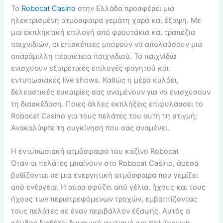
Το
Robocat Casino
στην Ελλάδα προσφέρει μια
ηλεκτρισμένη ατμόσφαιρα γεμάτη χαρά και έξαψη. Με
μια εκπληκτική επιλογή από φρουτάκια και τραπέζια
παιχνιδιών, οι επισκέπτες μπορούν να απολαύσουν μια
απαράμιλλη περιπέτεια παιχνιδιού. Τα παιχνίδια
ενισχύουν εξαιρετικές επιλογές φαγητού και
εντυπωσιακές live shows. Καθώς η μέρα κυλάει,
δελεαστικές ευκαιρίες σας αναμένουν για να ενισχύσουν
τη διασκέδαση. Ποιες άλλες εκπλήξεις επιφυλάσσει το
Robocat Casino για τους πελάτες του αυτή τη στιγμή;
Ανακαλύψτε τη συγκίνηση που σας αναμένει.
Η εντυπωσιακή ατμόσφαιρα του καζίνο Robocat
Όταν οι πελάτες μπαίνουν στο Robocat Casino, άμεσα
βυθίζονται σε μια ενεργητική ατμόσφαιρα που γεμίζει
από ενέργεια. Η αύρα σφύζει από γέλια, ήχους και τους
ήχους των περιστρεφόμενων τροχών, εμβαπτίζοντας
τους πελάτες σε έναν περιβάλλον έξαψης. Αυτός ο