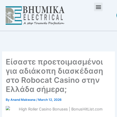
Skip
Menu
to
content
Είσαστε προετοιμασμένοι
για αδιάκοπη διασκέδαση
στο Robocat Casino στην
Ελλάδα σήμερα;
By
Anand Makwana
/
March 12, 2026