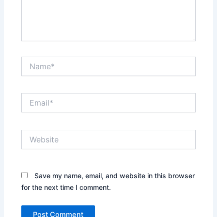
Name*
Email*
Website
Save my name, email, and website in this browser
for the next time I comment.