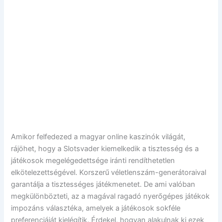
Amikor felfedezed a magyar online kaszinók világát,
rájöhet, hogy a Slotsvader kiemelkedik a tisztesség és a
játékosok megelégedettsége iránti rendíthetetlen
elkötelezettségével. Korszerű véletlenszám-generátoraival
garantálja a tisztességes játékmenetet. De ami valóban
megkülönbözteti, az a magával ragadó nyerőgépes játékok
impozáns választéka, amelyek a játékosok sokféle
preferenciáját kielégítik. Érdekel, hogyan alakulnak ki ezek