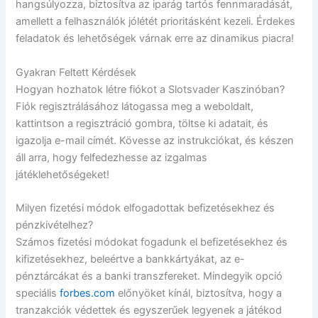
hangsúlyozza, biztosítva az iparág tartós fennmaradását,
amellett a felhasználók jólétét prioritásként kezeli. Érdekes
feladatok és lehetőségek várnak erre az dinamikus piacra!
Gyakran Feltett Kérdések
Hogyan hozhatok létre fiókot a Slotsvader Kaszinóban?
Fiók regisztrálásához látogassa meg a weboldalt,
kattintson a regisztráció gombra, töltse ki adatait, és
igazolja e-mail címét. Kövesse az instrukciókat, és készen
áll arra, hogy felfedezhesse az izgalmas
játéklehetőségeket!
Milyen fizetési módok elfogadottak befizetésekhez és
pénzkivételhez?
Számos fizetési módokat fogadunk el befizetésekhez és
kifizetésekhez, beleértve a bankkártyákat, az e-
pénztárcákat és a banki transzfereket. Mindegyik opció
speciális
forbes.com
előnyöket kínál, biztosítva, hogy a
tranzakciók védettek és egyszerűek legyenek a játékod