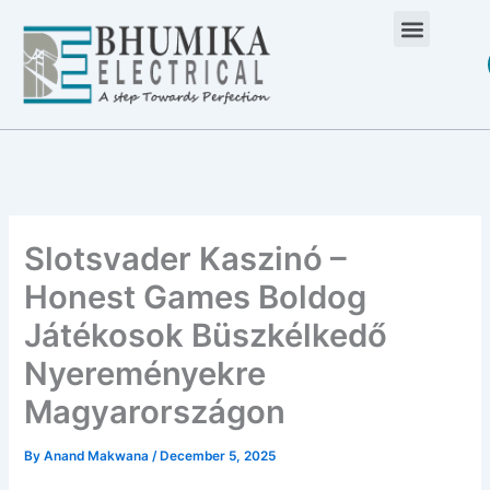
Skip
Menu
to
content
Slotsvader Kaszinó –
Honest Games Boldog
Játékosok Büszkélkedő
Nyereményekre
Magyarországon
By
Anand Makwana
/
December 5, 2025