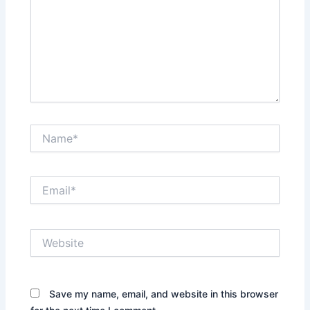
Name*
Email*
Website
Save my name, email, and website in this browser