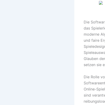
Die Softwar
das Spielerl
moderne Alg
und faire E
Spieledesig
Spieleauswa
Glauben der
setzen sie 
Die Rolle v
Softwareent
Online-Spie
sind verant
reibungslos