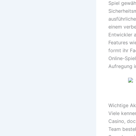
Spiel gewäh
Sicherheits
ausführlich
einem verbe
Entwickler 
Features wie
formt ihr F
Online-Spie
Aufregung i
Wichtige Ak
Viele kenne
Casino, doc
Team besteh