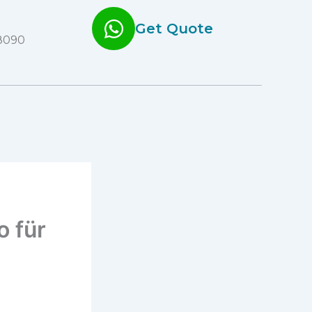
Get Quote
8090
o für