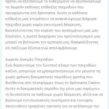
πρέπει να εξετάσουμε το ενδεχόμενο να αξιοποιήσουμε
τις δωρεάν εκδόσεις επίδειξης παιχνιδιών που
προσφέρονται στο Spinmama. Αυτές οι εκδόσεις
επίδειξης μας επιτρέπουν να ανακαλύψουμε διάφορα
παιχνίδια χωρίς καμία οικονομική δέσμευση,
διευκολύνοντας την εύρεση των αγαπημένων μας μας.
Επιπλέον, η σωστή διαχείριση του προϋπολογισμού μας
μπορεί να βελτιώσει την εμπειρία μας, διασφαλίζοντας
ότι παίζουμε έξυπνα ενώ απολαμβάνουμε.
Δωρεάν Δοκιμές Παιχνιδιών
Ενώ διερευνούμε τον ζωντανό κόσμο των παιχνιδιών
καζίνο, μπορούμε να χρησιμοποιήσουμε στο μέγιστο τις
χωρίς χρέωση δοκιμαστικές περιόδους gaming που
διατίθενται από πλατφόρμες όπως το Spinmama Casino.
Αυτές οι δοκιμαστικές περίοδοι όχι μόνο μας παρέχουν
τη δυνατότητα να παίξουμε χωρίς δέσμευση, αλλά και να
βιώσουμε εντυπωσιακούς συστήματα και concepts.
Ακολουθούν ορισμένες τακτικές για να αυξήσουμε την