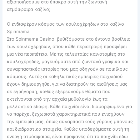
αξιοποιήσουμε στο έπακρο αυτή την ζωντανή
ατμόσφαιρα καζίνο;
Ο ενδιαφέρον κόσμος των κουλοχέρηδων στο καζίνο
Spinmama
Στο Spinmama Casino, βυθιζόμαστε στο έντονο βασίλειο
των κουλοχέρηδων, όπου κάθε περιστροφή προσφέρει
μια νέα περιπέτεια. Με τις τελευταίες καινοτομίες στα
κουλοχέρηδες, μαγευόμαστε από ζωντανά γραφικά και
συναρπαστικές ιστορίες που μας οδηγούν σε ποικίλους
κόσμους. Αυτές οι καθηλωτικές εμπειρίες παιχνιδιού
έχουν δημιουργηθεί για να διατηρούν τις αισθήσεις μας
σε εγρήγορση, καθώς εξερευνούμε θέματα που
εκτείνονται από την αρχαία μυθολογία έως τα
μελλοντικά εδάφη. Κάθε παιχνίδι είναι διαμορφωμένο για
να παρέχει ξεχωριστά χαρακτηριστικά που ενισχύουν
την εμπειρία μας, όπως συναρπαστικούς γύρους μπόνους
και διαδραστικά στοιχεία. Καθώς υποδεχόμαστε αυτή τη
ενεργή ατμόσφαιρα, είναι προφανές ότι το παιχνίδι εδώ