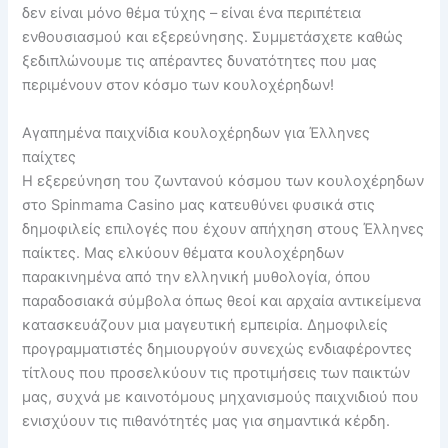
δεν είναι μόνο θέμα τύχης – είναι ένα περιπέτεια
ενθουσιασμού και εξερεύνησης. Συμμετάσχετε καθώς
ξεδιπλώνουμε τις απέραντες δυνατότητες που μας
περιμένουν στον κόσμο των κουλοχέρηδων!
Αγαπημένα παιχνίδια κουλοχέρηδων για Έλληνες
παίχτες
Η εξερεύνηση του ζωντανού κόσμου των κουλοχέρηδων
στο Spinmama Casino μας κατευθύνει φυσικά στις
δημοφιλείς επιλογές που έχουν απήχηση στους Έλληνες
παίκτες. Μας ελκύουν θέματα κουλοχέρηδων
παρακινημένα από την ελληνική μυθολογία, όπου
παραδοσιακά σύμβολα όπως θεοί και αρχαία αντικείμενα
κατασκευάζουν μια μαγευτική εμπειρία. Δημοφιλείς
προγραμματιστές δημιουργούν συνεχώς ενδιαφέροντες
τίτλους που προσελκύουν τις προτιμήσεις των παικτών
μας, συχνά με καινοτόμους μηχανισμούς παιχνιδιού που
ενισχύουν τις πιθανότητές μας για σημαντικά κέρδη.