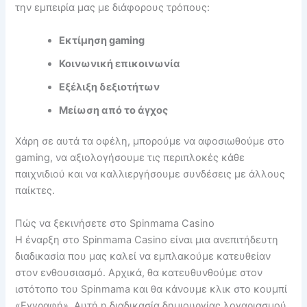
την εμπειρία μας με διάφορους τρόπους:
Εκτίμηση gaming
Κοινωνική επικοινωνία
Εξέλιξη δεξιοτήτων
Μείωση από το άγχος
Χάρη σε αυτά τα οφέλη, μπορούμε να αφοσιωθούμε στο
gaming, να αξιολογήσουμε τις περιπλοκές κάθε
παιχνιδιού και να καλλιεργήσουμε συνδέσεις με άλλους
παίκτες.
Πώς να ξεκινήσετε στο Spinmama Casino
Η έναρξη στο Spinmama Casino είναι μια ανεπιτήδευτη
διαδικασία που μας καλεί να εμπλακούμε κατευθείαν
στον ενθουσιασμό. Αρχικά, θα κατευθυνθούμε στον
ιστότοπο του Spinmama και θα κάνουμε κλικ στο κουμπί
«Εγγραφή». Αυτή η διαδικασία δημιουργίας λογαριασμού