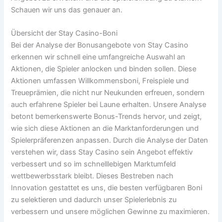
Schauen wir uns das genauer an.
Übersicht der Stay Casino-Boni
Bei der Analyse der Bonusangebote von Stay Casino
erkennen wir schnell eine umfangreiche Auswahl an
Aktionen, die Spieler anlocken und binden sollen. Diese
Aktionen umfassen Willkommensboni, Freispiele und
Treueprämien, die nicht nur Neukunden erfreuen, sondern
auch erfahrene Spieler bei Laune erhalten. Unsere Analyse
betont bemerkenswerte Bonus-Trends hervor, und zeigt,
wie sich diese Aktionen an die Marktanforderungen und
Spielerpräferenzen anpassen. Durch die Analyse der Daten
verstehen wir, dass Stay Casino sein Angebot effektiv
verbessert und so im schnelllebigen Marktumfeld
wettbewerbsstark bleibt. Dieses Bestreben nach
Innovation gestattet es uns, die besten verfügbaren Boni
zu selektieren und dadurch unser Spielerlebnis zu
verbessern und unsere möglichen Gewinne zu maximieren.