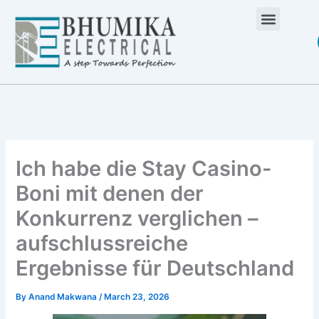
Skip
Menu
to
content
Ich habe die Stay Casino-
Boni mit denen der
Konkurrenz verglichen –
aufschlussreiche
Ergebnisse für Deutschland
By
Anand Makwana
/
March 23, 2026