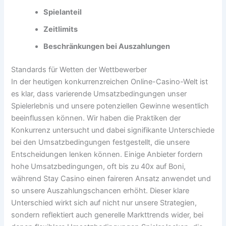
Spielanteil
Zeitlimits
Beschränkungen bei Auszahlungen
Standards für Wetten der Wettbewerber
In der heutigen konkurrenzreichen Online-Casino-Welt ist
es klar, dass varierende Umsatzbedingungen unser
Spielerlebnis und unsere potenziellen Gewinne wesentlich
beeinflussen können. Wir haben die Praktiken der
Konkurrenz untersucht und dabei signifikante Unterschiede
bei den Umsatzbedingungen festgestellt, die unsere
Entscheidungen lenken können. Einige Anbieter fordern
hohe Umsatzbedingungen, oft bis zu 40x auf Boni,
während Stay Casino einen faireren Ansatz anwendet und
so unsere Auszahlungschancen erhöht. Dieser klare
Unterschied wirkt sich auf nicht nur unsere Strategien,
sondern reflektiert auch generelle Markttrends wider, bei