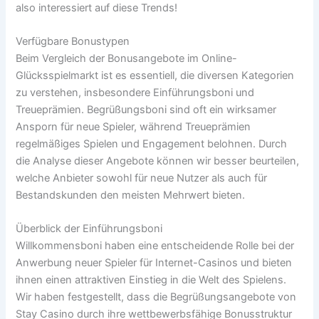
also interessiert auf diese Trends!
Verfügbare Bonustypen
Beim Vergleich der Bonusangebote im Online-
Glücksspielmarkt ist es essentiell, die diversen Kategorien
zu verstehen, insbesondere Einführungsboni und
Treueprämien. Begrüßungsboni sind oft ein wirksamer
Ansporn für neue Spieler, während Treueprämien
regelmäßiges Spielen und Engagement belohnen. Durch
die Analyse dieser Angebote können wir besser beurteilen,
welche Anbieter sowohl für neue Nutzer als auch für
Bestandskunden den meisten Mehrwert bieten.
Überblick der Einführungsboni
Willkommensboni haben eine entscheidende Rolle bei der
Anwerbung neuer Spieler für Internet-Casinos und bieten
ihnen einen attraktiven Einstieg in die Welt des Spielens.
Wir haben festgestellt, dass die Begrüßungsangebote von
Stay Casino durch ihre wettbewerbsfähige Bonusstruktur