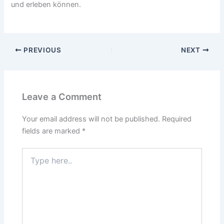
und erleben können.
PREVIOUS
NEXT
Leave a Comment
Your email address will not be published.
Required
fields are marked
*
Type
here..