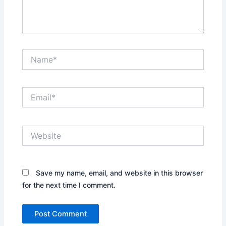
Name*
Email*
Website
Save my name, email, and website in this browser
for the next time I comment.