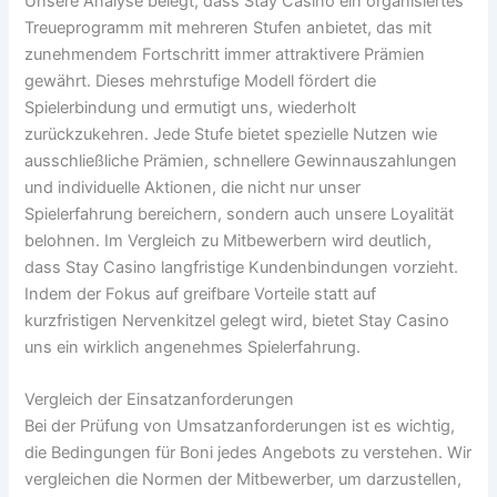
Unsere Analyse belegt, dass Stay Casino ein organisiertes
Treueprogramm mit mehreren Stufen anbietet, das mit
zunehmendem Fortschritt immer attraktivere Prämien
gewährt. Dieses mehrstufige Modell fördert die
Spielerbindung und ermutigt uns, wiederholt
zurückzukehren. Jede Stufe bietet spezielle Nutzen wie
ausschließliche Prämien, schnellere Gewinnauszahlungen
und individuelle Aktionen, die nicht nur unser
Spielerfahrung bereichern, sondern auch unsere Loyalität
belohnen. Im Vergleich zu Mitbewerbern wird deutlich,
dass Stay Casino langfristige Kundenbindungen vorzieht.
Indem der Fokus auf greifbare Vorteile statt auf
kurzfristigen Nervenkitzel gelegt wird, bietet Stay Casino
uns ein wirklich angenehmes Spielerfahrung.
Vergleich der Einsatzanforderungen
Bei der Prüfung von Umsatzanforderungen ist es wichtig,
die Bedingungen für Boni jedes Angebots zu verstehen. Wir
vergleichen die Normen der Mitbewerber, um darzustellen,