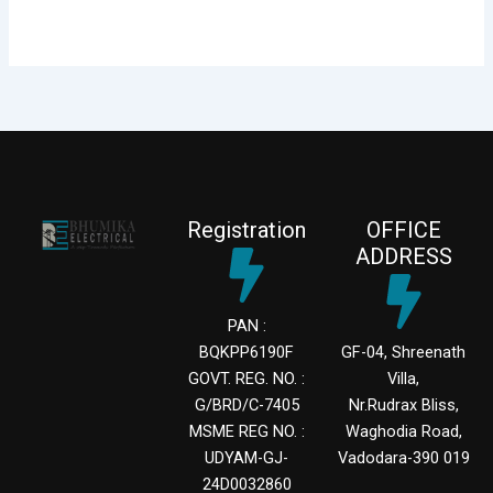
Registration
OFFICE
ADDRESS
PAN :
BQKPP6190F
GF-04, Shreenath
GOVT. REG. NO. :
Villa,
G/BRD/C-7405
Nr.Rudrax Bliss,
MSME REG NO. :
Waghodia Road,
UDYAM-GJ-
Vadodara-390 019
24D0032860