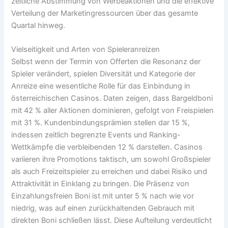
zeitliche Abstimmung von Werbeaktionen und die effektive
Verteilung der Marketingressourcen über das gesamte
Quartal hinweg.
Vielseitigkeit und Arten von Spieleranreizen
Selbst wenn der Termin von Offerten die Resonanz der
Spieler verändert, spielen Diversität und Kategorie der
Anreize eine wesentliche Rolle für das Einbindung in
österreichischen Casinos. Daten zeigen, dass Bargeldboni
mit 42 % aller Aktionen dominieren, gefolgt von Freispielen
mit 31 %. Kundenbindungsprämien stellen dar 15 %,
indessen zeitlich begrenzte Events und Ranking-
Wettkämpfe die verbleibenden 12 % darstellen. Casinos
variieren ihre Promotions taktisch, um sowohl Großspieler
als auch Freizeitspieler zu erreichen und dabei Risiko und
Attraktivität in Einklang zu bringen. Die Präsenz von
Einzahlungsfreien Boni ist mit unter 5 % nach wie vor
niedrig, was auf einen zurückhaltenden Gebrauch mit
direkten Boni schließen lässt. Diese Aufteilung verdeutlicht