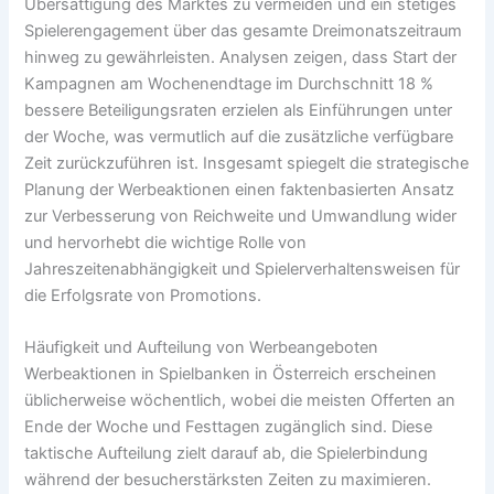
Übersättigung des Marktes zu vermeiden und ein stetiges
Spielerengagement über das gesamte Dreimonatszeitraum
hinweg zu gewährleisten. Analysen zeigen, dass Start der
Kampagnen am Wochenendtage im Durchschnitt 18 %
bessere Beteiligungsraten erzielen als Einführungen unter
der Woche, was vermutlich auf die zusätzliche verfügbare
Zeit zurückzuführen ist. Insgesamt spiegelt die strategische
Planung der Werbeaktionen einen faktenbasierten Ansatz
zur Verbesserung von Reichweite und Umwandlung wider
und hervorhebt die wichtige Rolle von
Jahreszeitenabhängigkeit und Spielerverhaltensweisen für
die Erfolgsrate von Promotions.
Häufigkeit und Aufteilung von Werbeangeboten
Werbeaktionen in Spielbanken in Österreich erscheinen
üblicherweise wöchentlich, wobei die meisten Offerten an
Ende der Woche und Festtagen zugänglich sind. Diese
taktische Aufteilung zielt darauf ab, die Spielerbindung
während der besucherstärksten Zeiten zu maximieren.