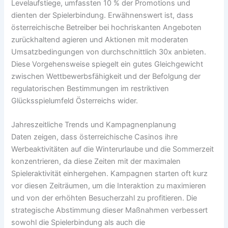
Levelaufstiege, umfassten 10 % der Promotions und
dienten der Spielerbindung. Erwähnenswert ist, dass
österreichische Betreiber bei hochriskanten Angeboten
zurückhaltend agieren und Aktionen mit moderaten
Umsatzbedingungen von durchschnittlich 30x anbieten.
Diese Vorgehensweise spiegelt ein gutes Gleichgewicht
zwischen Wettbewerbsfähigkeit und der Befolgung der
regulatorischen Bestimmungen im restriktiven
Glücksspielumfeld Österreichs wider.
Jahreszeitliche Trends und Kampagnenplanung
Daten zeigen, dass österreichische Casinos ihre
Werbeaktivitäten auf die Winterurlaube und die Sommerzeit
konzentrieren, da diese Zeiten mit der maximalen
Spieleraktivität einhergehen. Kampagnen starten oft kurz
vor diesen Zeiträumen, um die Interaktion zu maximieren
und von der erhöhten Besucherzahl zu profitieren. Die
strategische Abstimmung dieser Maßnahmen verbessert
sowohl die Spielerbindung als auch die