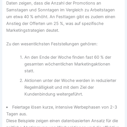
Daten zeigen, dass die Anzahl der Promotions an
Samstagen und Sonntagen im Vergleich zu Arbeitstagen
um etwa 40 % erhöht. An Festtagen gibt es zudem einen
Anstieg der Offerten um 25 %, was auf spezifische
Marketingstrategien deutet.
Zu den wesentlichsten Feststellungen gehören:
An den Ende der Woche finden fast 60 % der
gesamten wöchentlichen Marketingaktionen
statt.
Aktionen unter der Woche werden in reduzierter
Regelmäßigkeit und mit dem Ziel der
Kundenbindung weitergeführt.
Feiertage lösen kurze, intensive Werbephasen von 2-3
Tagen aus.
Diese Beispiele zeigen einen datenbasierten Ansatz für die