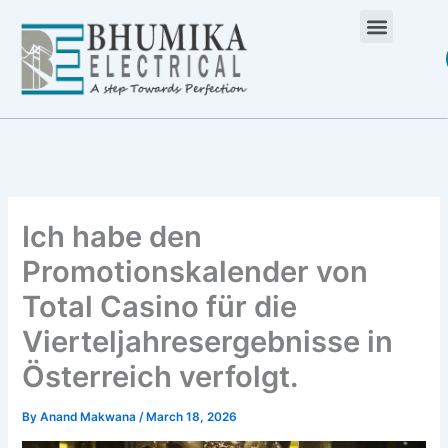
Skip
Menu
to
content
Ich habe den
Promotionskalender von
Total Casino für die
Vierteljahresergebnisse in
Österreich verfolgt.
By
Anand Makwana
/
March 18, 2026