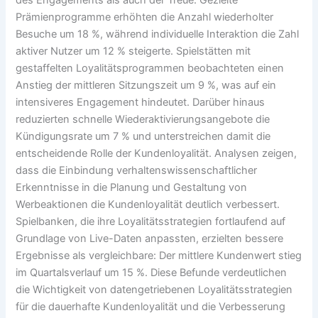
Prämienprogramme erhöhten die Anzahl wiederholter
Besuche um 18 %, während individuelle Interaktion die Zahl
aktiver Nutzer um 12 % steigerte. Spielstätten mit
gestaffelten Loyalitätsprogrammen beobachteten einen
Anstieg der mittleren Sitzungszeit um 9 %, was auf ein
intensiveres Engagement hindeutet. Darüber hinaus
reduzierten schnelle Wiederaktivierungsangebote die
Kündigungsrate um 7 % und unterstreichen damit die
entscheidende Rolle der Kundenloyalität. Analysen zeigen,
dass die Einbindung verhaltenswissenschaftlicher
Erkenntnisse in die Planung und Gestaltung von
Werbeaktionen die Kundenloyalität deutlich verbessert.
Spielbanken, die ihre Loyalitätsstrategien fortlaufend auf
Grundlage von Live-Daten anpassten, erzielten bessere
Ergebnisse als vergleichbare: Der mittlere Kundenwert stieg
im Quartalsverlauf um 15 %. Diese Befunde verdeutlichen
die Wichtigkeit von datengetriebenen Loyalitätsstrategien
für die dauerhafte Kundenloyalität und die Verbesserung