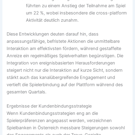
führten zu einem Anstieg der Teilnahme am Spiel
um 22 %, wobei insbesondere die cross-platform
Aktivität deutlich zunahm.
Diese Entwicklungen deuten darauf hin, dass
anpassungsfähige, befristete Aktionen die unmittelbare
Interaktion am effektivsten fördern, während gestaffelte
Anreize ein regelmäßiges Spielverhalten begünstigen. Die
Integration von ereignisbasierten Herausforderungen
steigert nicht nur die Interaktion auf kurze Sicht, sondern
stärkt auch das kanalübergreifende Engagement und
vertieft die Spielerbindung auf der Plattform während des
gesamten Quartals.
Ergebnisse der Kundenbindungsstrategie
Wenn Kundenbindungsstrategien eng an die
Spielerpräferenzen angepasst werden, verzeichnen
Spielbanken in Österreich messbare Steigerungen sowohl
des Engagements als auch der Treue. Gezielte