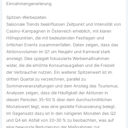
Einnahmengenerierung.
Spitzen-Werbezeiten
Saisonale Trends beeinflussen Zeitpunkt und Intensität von
Casino-Kampagnen in Österreich erheblich, mit klaren
Höhepunkten, die mit bedeutenden Festtagen und
örtlichen Events zusammenfallen. Daten zeigen, dass das
Aktionsvolumen im Q1 um Neujahr und Karneval stark
ansteigt. Dies spiegelt fokussierte Werbemaßnahmen
wider, die die erhöhte Konsumausgaben und die Freizeit
der Verbraucher nutzen. Ein weiterer Spitzenwert ist im
dritten Quartal zu verzeichnen, parallel zu
Sommerveranstaltungen und dem Anstieg des Tourismus.
Analysen zeigen, dass die Häufigkeit der Aktionen in
diesen Perioden 35–50 % über dem durchschnittlichen
Monatswert liegt, was eine gezielte Fokussierung belegt.
Im Gegensatz dazu ist in den ruhigeren Monaten des Q2
und Q4 ein Abfall von 20–30 % zu beobachten, was auf
eine bewusste Reduzierung der Maßnahmen zur