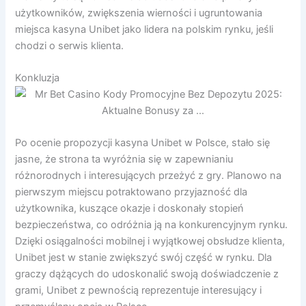
użytkowników, zwiększenia wierności i ugruntowania
miejsca kasyna Unibet jako lidera na polskim rynku, jeśli
chodzi o serwis klienta.
Konkluzja
Po ocenie propozycji kasyna Unibet w Polsce, stało się
jasne, że strona ta wyróżnia się w zapewnianiu
różnorodnych i interesujących przeżyć z gry. Planowo na
pierwszym miejscu potraktowano przyjazność dla
użytkownika, kuszące okazje i doskonały stopień
bezpieczeństwa, co odróżnia ją na konkurencyjnym rynku.
Dzięki osiągalności mobilnej i wyjątkowej obsłudze klienta,
Unibet jest w stanie zwiększyć swój część w rynku. Dla
graczy dążących do udoskonalić swoją doświadczenie z
grami, Unibet z pewnością reprezentuje interesujący i