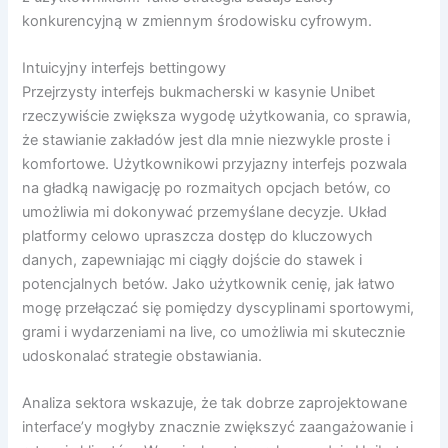
konkurencyjną w zmiennym środowisku cyfrowym.
Intuicyjny interfejs bettingowy
Przejrzysty interfejs bukmacherski w kasynie Unibet
rzeczywiście zwiększa wygodę użytkowania, co sprawia,
że stawianie zakładów jest dla mnie niezwykle proste i
komfortowe. Użytkownikowi przyjazny interfejs pozwala
na gładką nawigację po rozmaitych opcjach betów, co
umożliwia mi dokonywać przemyślane decyzje. Układ
platformy celowo upraszcza dostęp do kluczowych
danych, zapewniając mi ciągły dojście do stawek i
potencjalnych betów. Jako użytkownik cenię, jak łatwo
mogę przełączać się pomiędzy dyscyplinami sportowymi,
grami i wydarzeniami na live, co umożliwia mi skutecznie
udoskonalać strategie obstawiania.
Analiza sektora wskazuje, że tak dobrze zaprojektowane
interface’y mogłyby znacznie zwiększyć zaangażowanie i