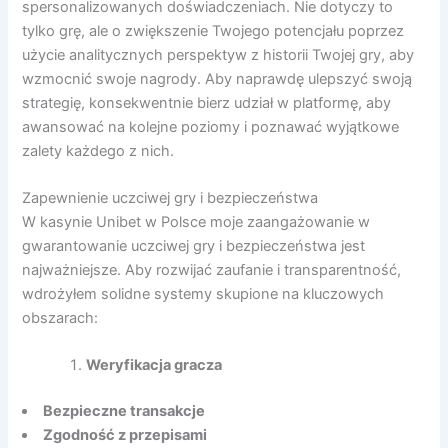
spersonalizowanych doświadczeniach. Nie dotyczy to
tylko grę, ale o zwiększenie Twojego potencjału poprzez
użycie analitycznych perspektyw z historii Twojej gry, aby
wzmocnić swoje nagrody. Aby naprawdę ulepszyć swoją
strategię, konsekwentnie bierz udział w platformę, aby
awansować na kolejne poziomy i poznawać wyjątkowe
zalety każdego z nich.
Zapewnienie uczciwej gry i bezpieczeństwa
W kasynie Unibet w Polsce moje zaangażowanie w
gwarantowanie uczciwej gry i bezpieczeństwa jest
najważniejsze. Aby rozwijać zaufanie i transparentność,
wdrożyłem solidne systemy skupione na kluczowych
obszarach:
Weryfikacja gracza
Bezpieczne transakcje
Zgodność z przepisami