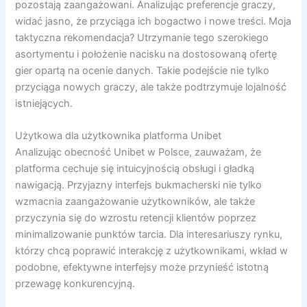
pozostają zaangażowani. Analizując preferencje graczy,
widać jasno, że przyciąga ich bogactwo i nowe treści. Moja
taktyczna rekomendacja? Utrzymanie tego szerokiego
asortymentu i położenie nacisku na dostosowaną ofertę
gier opartą na ocenie danych. Takie podejście nie tylko
przyciąga nowych graczy, ale także podtrzymuje lojalność
istniejących.
Użytkowa dla użytkownika platforma Unibet
Analizując obecność Unibet w Polsce, zauważam, że
platforma cechuje się intuicyjnością obsługi i gładką
nawigacją. Przyjazny interfejs bukmacherski nie tylko
wzmacnia zaangażowanie użytkowników, ale także
przyczynia się do wzrostu retencji klientów poprzez
minimalizowanie punktów tarcia. Dla interesariuszy rynku,
którzy chcą poprawić interakcję z użytkownikami, wkład w
podobne, efektywne interfejsy może przynieść istotną
przewagę konkurencyjną.