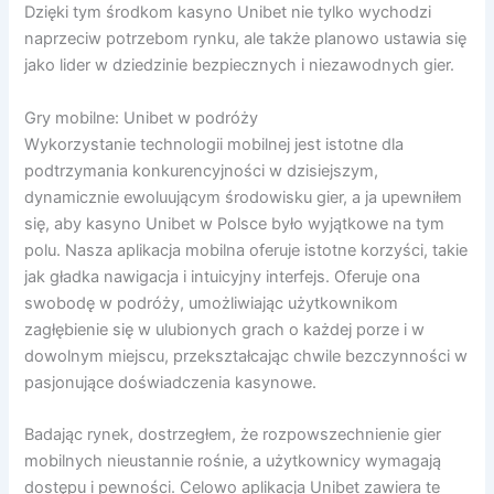
Dzięki tym środkom kasyno Unibet nie tylko wychodzi
naprzeciw potrzebom rynku, ale także planowo ustawia się
jako lider w dziedzinie bezpiecznych i niezawodnych gier.
Gry mobilne: Unibet w podróży
Wykorzystanie technologii mobilnej jest istotne dla
podtrzymania konkurencyjności w dzisiejszym,
dynamicznie ewoluującym środowisku gier, a ja upewniłem
się, aby kasyno Unibet w Polsce było wyjątkowe na tym
polu. Nasza aplikacja mobilna oferuje istotne korzyści, takie
jak gładka nawigacja i intuicyjny interfejs. Oferuje ona
swobodę w podróży, umożliwiając użytkownikom
zagłębienie się w ulubionych grach o każdej porze i w
dowolnym miejscu, przekształcając chwile bezczynności w
pasjonujące doświadczenia kasynowe.
Badając rynek, dostrzegłem, że rozpowszechnienie gier
mobilnych nieustannie rośnie, a użytkownicy wymagają
dostępu i pewności. Celowo aplikacja Unibet zawiera te