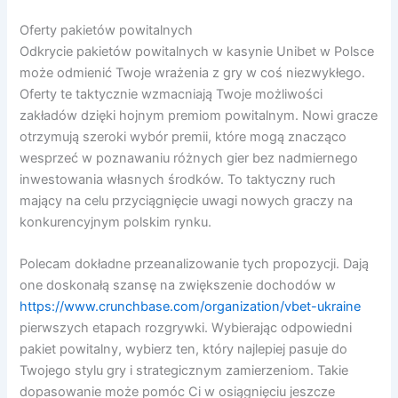
Oferty pakietów powitalnych
Odkrycie pakietów powitalnych w kasynie Unibet w Polsce
może odmienić Twoje wrażenia z gry w coś niezwykłego.
Oferty te taktycznie wzmacniają Twoje możliwości
zakładów dzięki hojnym premiom powitalnym. Nowi gracze
otrzymują szeroki wybór premii, które mogą znacząco
wesprzeć w poznawaniu różnych gier bez nadmiernego
inwestowania własnych środków. To taktyczny ruch
mający na celu przyciągnięcie uwagi nowych graczy na
konkurencyjnym polskim rynku.
Polecam dokładne przeanalizowanie tych propozycji. Dają
one doskonałą szansę na zwiększenie dochodów w
https://www.crunchbase.com/organization/vbet-ukraine
pierwszych etapach rozgrywki. Wybierając odpowiedni
pakiet powitalny, wybierz ten, który najlepiej pasuje do
Twojego stylu gry i strategicznym zamierzeniom. Takie
dopasowanie może pomóc Ci w osiągnięciu jeszcze