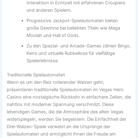
Interaktion in Echtzeit mit erfahrenen Croupiers
und anderen Spielern.
Progressive Jackpot-Spielautomaten bieten
große Gewinne bei beliebten Titeln wie Mega
Moolah und Hall of Gods.
Zu den Spezial- und Arcade-Games zählen Bingo,
Keno und virtuelle Rubbellose für vielfältige
Spielerlebnisse.
Traditionelle Spielautomaten
Wenn es um den Reiz rotierender Walzen geht,
präsentieren traditionelle Spielautomaten im Vegas Hero
Casino eine nostalgische Rückkehr in einfachere Zeiten, die
nahtlos mit moderner Spannung verschmilzt. Diese
lebendigen Games, die die Atmosphäre des alten Vegas
widerspiegeln, werden Sie begeistern. Die Einfachheit der
Drei-Walzen-Spiele verweist an die Ursprünge der
Spielautomaten und ermöglicht Ihnen die Freude am