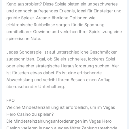
Keno ausprobiert? Diese Spiele bieten ein unbeschwertes
und dennoch aufregendes Erlebnis, ideal für Einsteiger und
geübte Spieler. Arcade-ähnliche Optionen wie
elektronische Rubbellose sorgen für die Spannung
unmittelbarer Gewinne und verleihen Ihrer Spielsitzung eine
spielerische Note.
Jedes Sonderspiel ist auf unterschiedliche Geschmäcker
zugeschnitten. Egal, ob Sie ein schnelles, lockeres Spiel
oder eine eher strategische Herausforderung suchen, hier
ist für jeden etwas dabei. Es ist eine erfrischende
Abwechslung und verleiht Ihrem Besuch einen Anflug
überraschender Unterhaltung.
FAQ
Welche Mindesteinzahlung ist erforderlich, um im Vegas
Hero Casino zu spielen?
Die Mindesteinzahlungsanforderungen im Vegas Hero
Casino variieren je nach ausgewählter Zahlungsmethode.