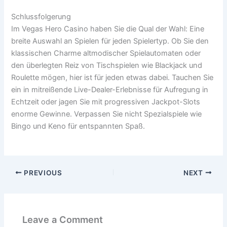
Schlussfolgerung
Im Vegas Hero Casino haben Sie die Qual der Wahl: Eine
breite Auswahl an Spielen für jeden Spielertyp. Ob Sie den
klassischen Charme altmodischer Spielautomaten oder
den überlegten Reiz von Tischspielen wie Blackjack und
Roulette mögen, hier ist für jeden etwas dabei. Tauchen Sie
ein in mitreißende Live-Dealer-Erlebnisse für Aufregung in
Echtzeit oder jagen Sie mit progressiven Jackpot-Slots
enorme Gewinne. Verpassen Sie nicht Spezialspiele wie
Bingo und Keno für entspannten Spaß.
PREVIOUS
NEXT
Leave a Comment