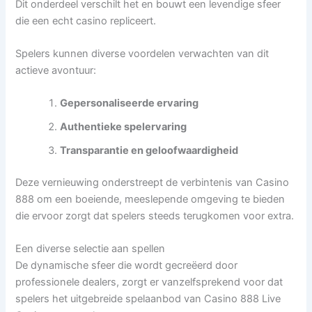
Dit onderdeel verschilt het en bouwt een levendige sfeer
die een echt casino repliceert.
Spelers kunnen diverse voordelen verwachten van dit
actieve avontuur:
Gepersonaliseerde ervaring
Authentieke spelervaring
Transparantie en geloofwaardigheid
Deze vernieuwing onderstreept de verbintenis van Casino
888 om een boeiende, meeslepende omgeving te bieden
die ervoor zorgt dat spelers steeds terugkomen voor extra.
Een diverse selectie aan spellen
De dynamische sfeer die wordt gecreëerd door
professionele dealers, zorgt er vanzelfsprekend voor dat
spelers het uitgebreide spelaanbod van Casino 888 Live