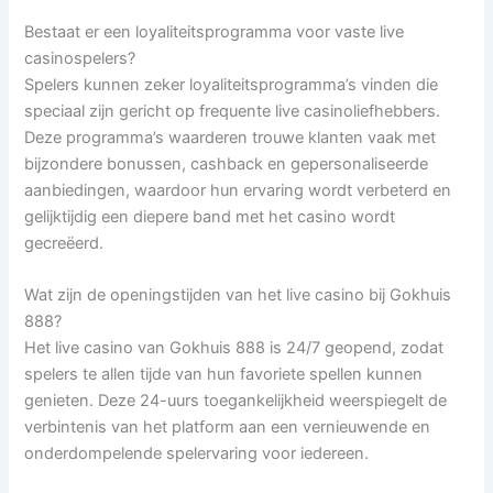
Bestaat er een loyaliteitsprogramma voor vaste live
casinospelers?
Spelers kunnen zeker loyaliteitsprogramma’s vinden die
speciaal zijn gericht op frequente live casinoliefhebbers.
Deze programma’s waarderen trouwe klanten vaak met
bijzondere bonussen, cashback en gepersonaliseerde
aanbiedingen, waardoor hun ervaring wordt verbeterd en
gelijktijdig een diepere band met het casino wordt
gecreëerd.
Wat zijn de openingstijden van het live casino bij Gokhuis
888?
Het live casino van Gokhuis 888 is 24/7 geopend, zodat
spelers te allen tijde van hun favoriete spellen kunnen
genieten. Deze 24-uurs toegankelijkheid weerspiegelt de
verbintenis van het platform aan een vernieuwende en
onderdompelende spelervaring voor iedereen.