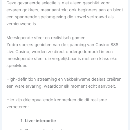
Deze gevarieerde selectie is niet alleen geschikt voor
ervaren gokkers, maar aantrekt ook beginners aan en biedt
een spannende spelomgeving die zowel vertrouwd als
vernieuwend is.
Meeslepende sfeer en realistisch gamen
Zodra spelers genieten van de spanning van Casino 888
Live Casino, worden ze direct ondergedompeld in een
meeslepende sfeer die vergelijkbaar is met een klassieke
speelvloer.
High-definition streaming en vakbekwame dealers creëren
een ware ervaring, waardoor elk moment echt aanvoelt.
Hier zijn drie opvallende kenmerken die dit realisme
verbeteren:
Live-interactie