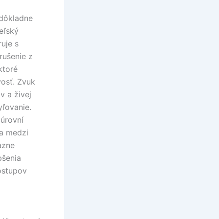
 dôkladne
eľský
ruje s
rušenie z
ktoré
vosť. Zvuk
v a živej
yľovanie.
 úrovní
ha medzi
azne
pšenia
ostupov