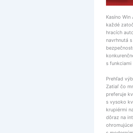
Kasíno Win 
každé zatoč
hracích aut
navrhnutá s
bezpečnostné
konkurenčn
s funkciami
Prehľad výbe
Zatiaľ čo m
preferuje k
s vysoko kv
krupiérmi n
dôraz na in
ohromujúceh
s modernými