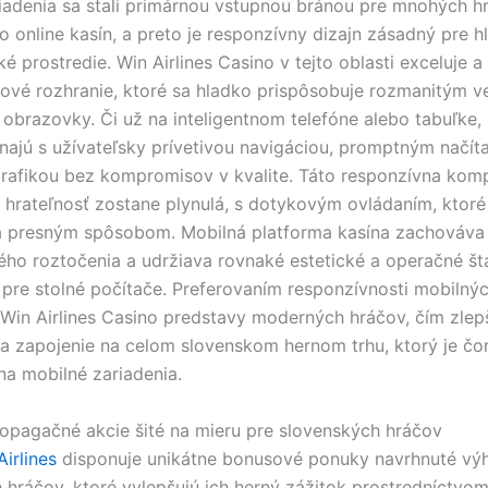
iadenia sa stali primárnou vstupnou bránou pre mnohých hr
o online kasín, a preto je responzívny dizajn zásadný pre h
é prostredie. Win Airlines Casino v tejto oblasti exceluje a
vé rozhranie, ktoré sa hladko prispôsobuje rozmanitým v
 obrazovky. Či už na inteligentnom telefóne alebo tabuľke, 
ajú s užívateľsky prívetivou navigáciou, promptným načít
rafikou bez kompromisov v kvalite. Táto responzívna kompa
e hrateľnosť zostane plynulá, s dotykovým ovládaním, ktoré 
a presným spôsobom. Mobilná platforma kasína zachováva 
ého roztočenia a udržiava rovnaké estetické a operačné š
 pre stolné počítače. Preferovaním responzívnosti mobilnýc
in Airlines Casino predstavy moderných hráčov, čím zlep
a zapojenie na celom slovenskom hernom trhu, ktorý je čo
na mobilné zariadenia.
opagačné akcie šité na mieru pre slovenských hráčov
Airlines
disponuje unikátne bonusové ponuky navrhnuté vý
 hráčov, ktoré vylepšujú ich herný zážitok prostredníct