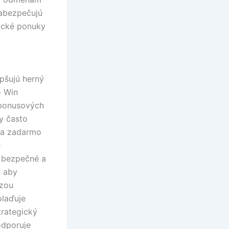
zabezpečujú
fické ponuky
pšujú herný
o Win
 bonusových
y často
nia zadarmo
e
 bezpečné a
, aby
ýzou
olaďuje
trategický
odporuje