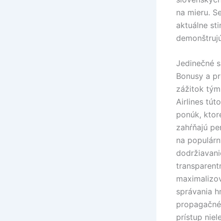
na mieru. S
aktuálne sti
demonštrujú
Jedinečné 
Bonusy a pr
zážitok tým,
Airlines tú
ponúk, ktor
zahŕňajú pe
na populárn
dodržiavan
transparent
maximalizov
správania h
propagačné 
prístup nie