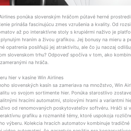
Airlines ponúka slovenským hráčom pútavé herné prostredi
enie prináša fascinujúcu zmes vzrušenia a kvality. Od rozsi
omatov až po interaktívne stoly s krupiérmi naživo je platf
 plynulým hraním a živou grafikou. Jej bonusy na mieru a 
 opatrenia posilňujú jej atraktivitu, ale čo ju naozaj odlišu
om slovenskom trhu? Odpoveď spočíva v tom, ako kombinu
 zameranými na hráča.
ru hier v kasíne Win Airlines
noho slovenských kasín sa zameriava na množstvo, Win Air
valitu vo svojom sortimente hier. Ponúka starostlivo zostav
alitnými hracími automatmi, stolovými hrami a variantmi hie
aživo od renomovaných poskytovateľov softvéru. Hráči si 
teraktívnu grafiku a rozmanité témy, ktoré uspokoja rozlič
o výberu. Kolekcia hracích automatov kombinuje tradičné 
 video automatmi, čo garantuje napätie pre konzervatívco