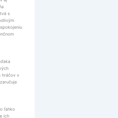
ňa
tvá s
odlivým
uspokojeniu
renčnom
 vďaka
avých
a hráčov v
 zaručuje
ho ľahko
e ich